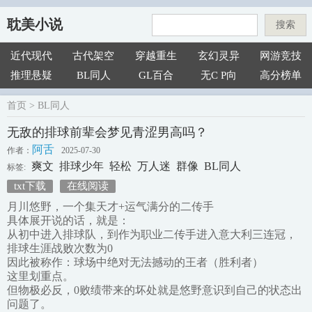
耽美小说
搜索
近代现代
古代架空
穿越重生
玄幻灵异
网游竞技
推理悬疑
BL同人
GL百合
无C P向
高分榜单
首页
>
BL同人
无敌的排球前辈会梦见青涩男高吗？
阿舌
作者：
2025-07-30
爽文
排球少年
轻松
万人迷
群像
BL同人
标签:
txt下载
在线阅读
月川悠野，一个集天才+运气满分的二传手
具体展开说的话，就是：
从初中进入排球队，到作为职业二传手进入意大利三连冠，
排球生涯战败次数为0
因此被称作：球场中绝对无法撼动的王者（胜利者）
这里划重点。
但物极必反，0败绩带来的坏处就是悠野意识到自己的状态出
问题了。