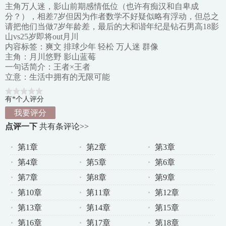
主角万人迷，影山前期感情低位（也许有痴汉和自卑成
分？），相差7岁但因为作者数学不好疑似略有浮动，但总之
请把他们当做7岁年龄差，最后的大和谐年纪是钻石男高18影
山vs25岁即将out月川
内容标签：爽文 排球少年 轻松 万人迷 群像
主角：月川悠野 影山蓝莓
一句话简介：王者×王者
立意：生活中拥有的无限可能
有*个人评分
我要评分
点评一下
共有
条评论>>
第1章
第2章
第3章
第4章
第5章
第6章
第7章
第8章
第9章
第10章
第11章
第12章
第13章
第14章
第15章
第16章
第17章
第18章