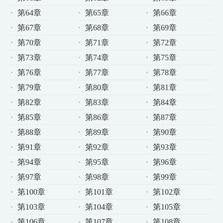
第64章
第65章
第66章
第67章
第68章
第69章
第70章
第71章
第72章
第73章
第74章
第75章
第76章
第77章
第78章
第79章
第80章
第81章
第82章
第83章
第84章
第85章
第86章
第87章
第88章
第89章
第90章
第91章
第92章
第93章
第94章
第95章
第96章
第97章
第98章
第99章
第100章
第101章
第102章
第103章
第104章
第105章
第106章
第107章
第108章