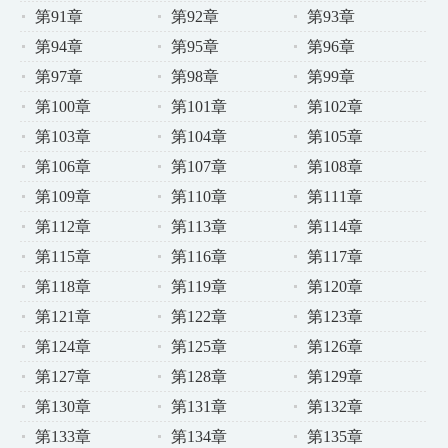
第91章
第92章
第93章
第94章
第95章
第96章
第97章
第98章
第99章
第100章
第101章
第102章
第103章
第104章
第105章
第106章
第107章
第108章
第109章
第110章
第111章
第112章
第113章
第114章
第115章
第116章
第117章
第118章
第119章
第120章
第121章
第122章
第123章
第124章
第125章
第126章
第127章
第128章
第129章
第130章
第131章
第132章
第133章
第134章
第135章