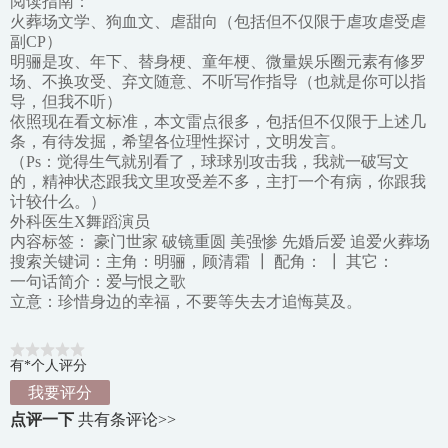
阅读指南：
火葬场文学、狗血文、虐甜向（包括但不仅限于虐攻虐受虐
副CP）
明骊是攻、年下、替身梗、童年梗、微量娱乐圈元素有修罗
场、不换攻受、弃文随意、不听写作指导（也就是你可以指
导，但我不听）
依照现在看文标准，本文雷点很多，包括但不仅限于上述几
条，有待发掘，希望各位理性探讨，文明发言。
（Ps：觉得生气就别看了，球球别攻击我，我就一破写文
的，精神状态跟我文里攻受差不多，主打一个有病，你跟我
计较什么。）
外科医生X舞蹈演员
内容标签： 豪门世家 破镜重圆 美强惨 先婚后爱 追爱火葬场
搜索关键词：主角：明骊，顾清霜 ┃ 配角： ┃ 其它：
一句话简介：爱与恨之歌
立意：珍惜身边的幸福，不要等失去才追悔莫及。
有*个人评分
我要评分
点评一下
共有
条评论>>