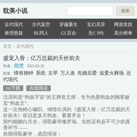
耽美小说
搜索
近代现代
古代架空
穿越重生
玄幻灵异
网游竞技
推理悬疑
BL同人
GL百合
无C P向
高分榜单
首页
>
近代现代
盛宠入骨：亿万总裁的天价前夫
顾楚
作者：
2025-03-20
情有独钟
系统
古早
万人迷
先婚后爱
追爱火葬场
近
标签:
代现代
txt下载
在线阅读
沈清和是“狗血宇宙”的王牌造文师，专为热爱狗血的顾客贩
卖“狗血文”。
这一次他精心编织、倾情出演的《盛宠入骨：亿万总裁的天
价前夫》依旧是泼天狗血、要素齐全！
契约婚姻白月光，强取豪夺修罗场。当然还有必不可少的真
香环节——
前期强取豪夺，虐恋情深：