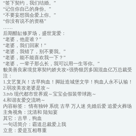
“签下契约，我们结婚。”
“记住你自己的身份。”
“不要妄想我会爱上你。”
“你没有说不的资格”
……
后期醋缸修罗场，盛世宠爱：
“老婆，他是谁？”
“老婆，我们回家！”
“老婆，我错了，别不要我。”
“老婆，能不能喜欢我一下？”
“老婆，一辈子那么长，我可以用一生等你。”
貌美善良家境贫寒契约娇夫攻×强势狠厉多国混血亿万总裁受
注：
1.文艺复兴！古早狗血！脚趾造城堡文学！狗血人永不认输！
2.弱攻美攻老婆是攻～
3.tvb 现代都市世界观～宝宝会假装带球跑～
4.和谐友爱交流哟～
内容标签： 情有独钟 系统 古早 万人迷 先婚后爱 追爱火葬场
主角视角：沈清和 陆知宴
其它：古早，狗血
一句话简介：霸道总裁爱上我
立意：爱是互相尊重