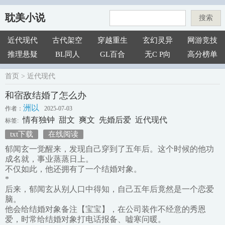
耽美小说
搜索
近代现代
古代架空
穿越重生
玄幻灵异
网游竞技
推理悬疑
BL同人
GL百合
无C P向
高分榜单
首页
>
近代现代
和宿敌结婚了怎么办
洲以
作者：
2025-07-03
情有独钟
甜文
爽文
先婚后爱
近代现代
标签:
txt下载
在线阅读
郁闻玄一觉醒来，发现自己穿到了五年后。这个时候的他功
成名就，事业蒸蒸日上。
不仅如此，他还拥有了一个结婚对象。
*
后来，郁闻玄从别人口中得知，自己五年后竟然是一个恋爱
脑。
他会给结婚对象备注【宝宝】，在公司装作不经意的秀恩
爱，时常给结婚对象打电话报备、嘘寒问暖。