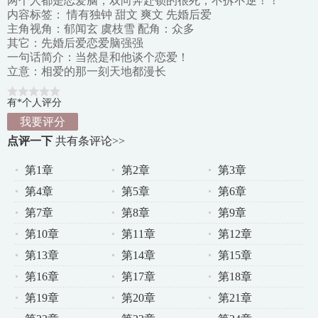
两个人都是恋爱脑，双向奔赴锁的很死，不拆不逆！！
内容标签： 情有独钟 甜文 爽文 先婚后爱
主角视角：郁闻玄 虞枝雪 配角：众多
其它：先婚后爱恋爱脑强强
一句话简介：当然是和他谈个恋爱！
立意：相爱的那一刻天地都漫长
有*个人评分
我要评分
点评一下
共有
条评论>>
第1章
第2章
第3章
第4章
第5章
第6章
第7章
第8章
第9章
第10章
第11章
第12章
第13章
第14章
第15章
第16章
第17章
第18章
第19章
第20章
第21章