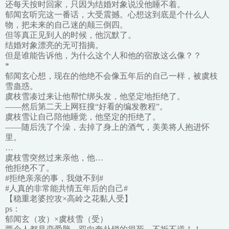
还每天按时回家，只因为结婚对象说没他睡不着。
郁闻玄听完这一番话，大受震撼。心想这到底是个什么人
物，把未来的自己迷的颠三倒四。
但等真正见到人的时候，他沉默了。
结婚对象漂亮的无可指摘。
但是谁能告诉他，为什么这个人和他的宿敌这么像？？
*
郁闻玄心想，现在的他绝不会像五年后的自己一样，被虞枝
雪蛊惑。
虞枝雪凑过来让他帮忙绑头发，他坚定地拒绝了。
——然后第二天上网狂搜“好看的编发教程”。
虞枝雪让自己陪他睡觉，他坚定的拒绝了。
——随后洗了个澡，去掉了身上的酒气，美美将人抱进怀
里。
…
虞枝雪突然过来亲他，他…
他拒绝不了。
#拒绝亲亲的事，我做不到#
#人真的非常能共情五年后的自己#
【稳重老婆控攻×高岭之花黏人受】
ps：
郁闻玄（攻）×虞枝雪（受）