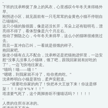
-
下班的沈承晔拢了身上的风衣，心里感叹今年冬天来得格外
早。
刚拐进小区，就见面前有一只毛茸茸的金黄色小猫不停朝自
己喵喵叫。
这只小猫的脸很圆，像是还没长开，耳朵上还有聪明毛，漂
亮得不得了，看体型像是六个月左右。
他动了恻隐之心，今年冬天来得早，这么小的猫咪很难熬过
去。
而且一直冲自己叫，一看就是很饿的样子。
抱回家吧。
纵使小猫有点儿不配合，沈承晔还是把猫抱进怀里，一边安
慰“没事儿没事儿小猫咪，饿了吧，跟我回家就有好吃的
了”，一边飞快地往家走。
“喵呜！喵——喵！”
“嗯嗯，到我家就不冷了，给你煮肉吃。”
沈承晔明白小猫是害怕，柔声安慰道。
——“谁要吃你家的肉了！快把本大王放下来！你这是绑
架！！！#@￥%￥！！”
塔凛要气死了，这个两脚兽听不懂喵话吗？！！！！
-
人类的住所冷冰冰的。