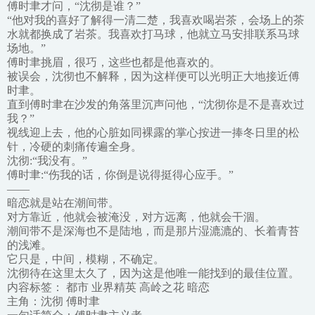
傅时聿才问，“沈彻是谁？”
“他对我的喜好了解得一清二楚，我喜欢喝岩茶，会场上的茶
水就都换成了岩茶。我喜欢打马球，他就立马安排联系马球
场地。”
傅时聿挑眉，很巧，这些也都是他喜欢的。
被误会，沈彻也不解释，因为这样便可以光明正大地接近傅
时聿。
直到傅时聿在沙发的角落里沉声问他，“沈彻你是不是喜欢过
我？”
视线迎上去，他的心脏如同裸露的掌心按进一捧冬日里的松
针，冷硬的刺痛传遍全身。
沈彻:“我没有。”
傅时聿:“伤我的话，你倒是说得挺得心应手。”
——
暗恋就是站在潮间带。
对方靠近，他就会被淹没，对方远离，他就会干涸。
潮间带不是深海也不是陆地，而是那片湿漉漉的、长着青苔
的浅滩。
它只是，中间，模糊，不确定。
沈彻待在这里太久了，因为这是他唯一能找到的最佳位置。
内容标签： 都市 业界精英 高岭之花 暗恋
主角：沈彻 傅时聿