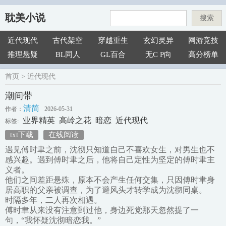
耽美小说
搜索
近代现代
古代架空
穿越重生
玄幻灵异
网游竞技
推理悬疑
BL同人
GL百合
无C P向
高分榜单
首页
>
近代现代
潮间带
清简
作者：
2026-05-31
业界精英
高岭之花
暗恋
近代现代
标签:
txt下载
在线阅读
遇见傅时聿之前，沈彻只知道自己不喜欢女生，对男生也不
感兴趣。遇到傅时聿之后，他将自己定性为坚定的傅时聿主
义者。
他们之间差距悬殊，原本不会产生任何交集，只因傅时聿身
居高职的父亲被调查，为了避风头才转学成为沈彻同桌。
时隔多年，二人再次相遇。
傅时聿从来没有注意到过他，身边死党那天忽然提了一
句，“我怀疑沈彻暗恋我。”