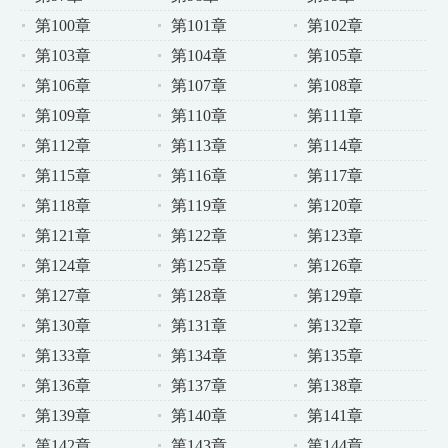
第100章
第101章
第102章
第103章
第104章
第105章
第106章
第107章
第108章
第109章
第110章
第111章
第112章
第113章
第114章
第115章
第116章
第117章
第118章
第119章
第120章
第121章
第122章
第123章
第124章
第125章
第126章
第127章
第128章
第129章
第130章
第131章
第132章
第133章
第134章
第135章
第136章
第137章
第138章
第139章
第140章
第141章
第142章
第143章
第144章