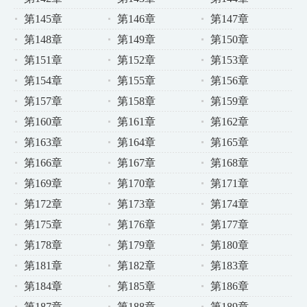
第145章
第146章
第147章
第148章
第149章
第150章
第151章
第152章
第153章
第154章
第155章
第156章
第157章
第158章
第159章
第160章
第161章
第162章
第163章
第164章
第165章
第166章
第167章
第168章
第169章
第170章
第171章
第172章
第173章
第174章
第175章
第176章
第177章
第178章
第179章
第180章
第181章
第182章
第183章
第184章
第185章
第186章
第187章
第188章
第189章