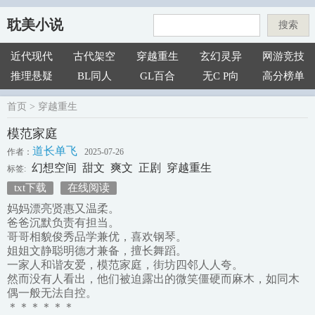
耽美小说
搜索
近代现代
古代架空
穿越重生
玄幻灵异
网游竞技
推理悬疑
BL同人
GL百合
无C P向
高分榜单
首页
>
穿越重生
模范家庭
道长单飞
作者：
2025-07-26
幻想空间
甜文
爽文
正剧
穿越重生
标签:
txt下载
在线阅读
妈妈漂亮贤惠又温柔。
爸爸沉默负责有担当。
哥哥相貌俊秀品学兼优，喜欢钢琴。
姐姐文静聪明德才兼备，擅长舞蹈。
一家人和谐友爱，模范家庭，街坊四邻人人夸。
然而没有人看出，他们被迫露出的微笑僵硬而麻木，如同木
偶一般无法自控。
＊＊＊＊＊＊