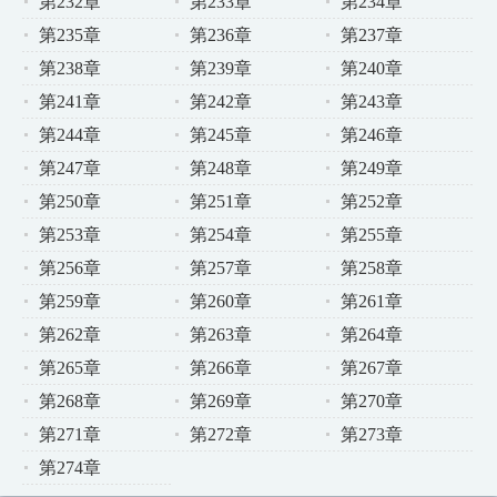
第232章
第233章
第234章
第235章
第236章
第237章
第238章
第239章
第240章
第241章
第242章
第243章
第244章
第245章
第246章
第247章
第248章
第249章
第250章
第251章
第252章
第253章
第254章
第255章
第256章
第257章
第258章
第259章
第260章
第261章
第262章
第263章
第264章
第265章
第266章
第267章
第268章
第269章
第270章
第271章
第272章
第273章
第274章