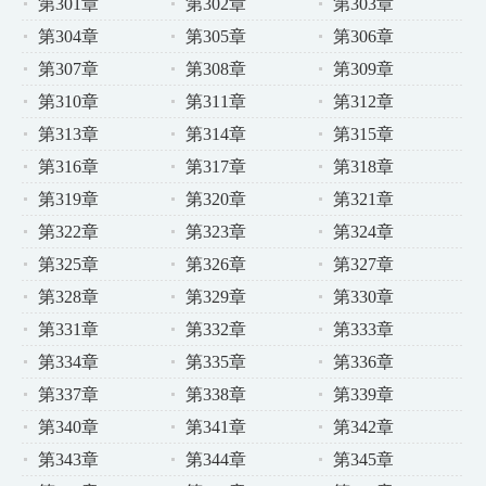
第301章
第302章
第303章
第304章
第305章
第306章
第307章
第308章
第309章
第310章
第311章
第312章
第313章
第314章
第315章
第316章
第317章
第318章
第319章
第320章
第321章
第322章
第323章
第324章
第325章
第326章
第327章
第328章
第329章
第330章
第331章
第332章
第333章
第334章
第335章
第336章
第337章
第338章
第339章
第340章
第341章
第342章
第343章
第344章
第345章