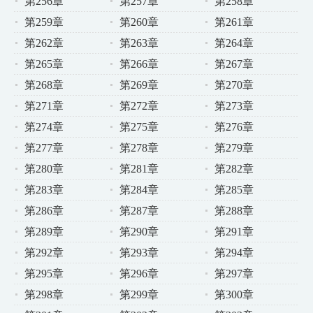
第256章
第257章
第258章
第259章
第260章
第261章
第262章
第263章
第264章
第265章
第266章
第267章
第268章
第269章
第270章
第271章
第272章
第273章
第274章
第275章
第276章
第277章
第278章
第279章
第280章
第281章
第282章
第283章
第284章
第285章
第286章
第287章
第288章
第289章
第290章
第291章
第292章
第293章
第294章
第295章
第296章
第297章
第298章
第299章
第300章