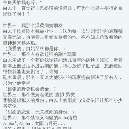
主角买醉我心碎。”
白以尘一直觉得自己扮演的没问题，可为什么男主变得奇奇
怪怪了啊！？
……
世界一：我那个温柔病娇朋友
白以尘按着剧本兢兢业业，自认为每一次过剧情时的表现都
完美无缺，扮演着主角受爱慕者的他，殊不知主角攻看他的
眼神越来越炽热。
（我爱的，自始至终都是你。）
世界二：那个占有欲超强的副本玩家
白以尘成了一个苟延残喘还能活几百年的病秧子NPC，看着
剧本上自己活不过后期的他，将心放进了肚子里，想必这回
很快就能走完剧情了，谁知……
副本重启，那名一直以为他弱小的玩家提前解决了所有人，
只为让他幸福。
（嚣张的野兽也会成全。）
世界三：那个傲娇嘴硬的‘虚拟’男友
哪怕是虚拟人的身份，白以尘的阳光与温柔依旧让那个小少
爷沉沦。
（甜甜的恋爱，无关彼此的身份。）
世界四：那个禁欲又闷骚的alpha搭档
Alpha与Alpha，太阳与月亮……