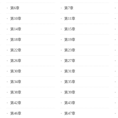
第6章
第7章
第10章
第11章
第14章
第15章
第18章
第19章
第22章
第23章
第26章
第27章
第30章
第31章
第34章
第35章
第38章
第39章
第42章
第43章
第46章
第47章