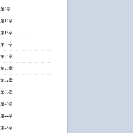
第8章
第12章
第16章
第20章
第24章
第28章
第32章
第36章
第40章
第44章
第48章