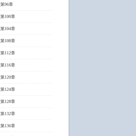
第96章
第100章
第104章
第108章
第112章
第116章
第120章
第124章
第128章
第132章
第136章