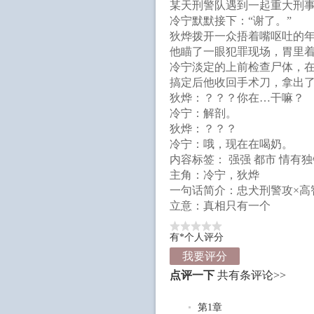
某天刑警队遇到一起重大刑事
冷宁默默接下：“谢了。”
狄烨拨开一众捂着嘴呕吐的年
他瞄了一眼犯罪现场，胃里
冷宁淡定的上前检查尸体，
搞定后他收回手术刀，拿出了
狄烨：？？？你在…干嘛？
冷宁：解剖。
狄烨：？？？
冷宁：哦，现在在喝奶。
内容标签： 强强 都市 情有独
主角：冷宁，狄烨
一句话简介：忠犬刑警攻×高
立意：真相只有一个
有*个人评分
我要评分
点评一下
共有
条评论>>
第1章