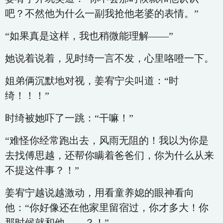
吧？不然他为什么一副我抢他老婆的表情。”
“如果真是这样，我也稍微能理解——”
她说着说着，见时绮一言不发，心里咯噔一下。
姐弟俩沉默地对视，姜宥宁尖叫道：“时
绮！！！”
时绮被她吓了一跳：“干嘛！”
“难怪你经常跑出去，风雨无阻的！我以为你是
去找傅思越，还帮你瞒着爸爸们，你为什么从来
不提这件事？！”
姜宥宁越说越激动，用看童养媳的眼神看向
他：“你好像还在他家里留宿过，你才多大！你
那时候就和他……？！”