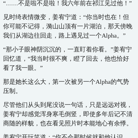
“……不是啦不是啦！我六年前在祁江见过他！”
见时绮表情微变，姜宥宁道：“你当时也在！但
你可能不记得，漪山山顶有一片湖泊，那天傍晚
我们从湖边往回走，路上遇见过一个Alpha。”
“那小子眼神阴沉沉的，一直盯着你看。”姜宥宁
回忆道，“我当时很不爽，瞪了回去，他也恰好
看了我一眼。”
那是她长这么大，第一次被另一个Alpha的气势
压制。
尽管他们从头到尾没说一句话，只是远远对视，
姜宥宁却感觉浑身寒毛倒竖，即使多年后记不清
商随的样貌，也在看见照片时本能地心有余悸。
姜宥宁开玩笑道：“你不会那时候就和他认识