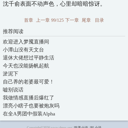
沈千俞表面不动声色，心里却暗暗惊讶。
首章
上一章
99/125
下一章
尾章
目录
推荐阅读
欢迎进入梦魇直播间
小潭山没有天文台
退休大佬想过平静生活
今天也没能扬帆起航
淤泥下
自己养的老婆最可爱！
嘘别说话
我做情感直播后爆红了
漂亮小瞎子也要被炮灰吗
在全A男团中假装Alpha
Copyright©2026 www.dmxs.org |
耽美小说
|
BL小说