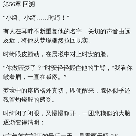
第56章 回溯
“小绮、小绮……时绮！”
有人在耳畔不断重复他的名字，关切的声音由远
及近，将他从梦境骤然拉回现实。
时绮眼皮颤动，在晨曦中对上时安的脸。
“你做噩梦了？”时安轻轻握住他的手臂，“我看你
皱着眉，一直在喊疼。”
梦境中的疼痛格外真切，即使醒来，腺体似乎还
残留灼烧般的感受。
时绮闭了闭眼，又慢慢睁开，一团浆糊似的大脑
逐渐变得清明：