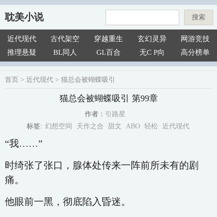
耽美小说
搜索
近代现代
古代架空
穿越重生
玄幻灵异
网游竞技
推理悬疑
BL同人
GL百合
无C P向
高分榜单
首页
>
近代现代
>
猫总会被蝴蝶吸引
猫总会被蝴蝶吸引 第99章
引路星
作者：
幻想空间
天作之合
甜文
ABO
轻松
近代现代
标签:
“我……”
时绮张了张口，腺体处传来一阵前所未有的剧
痛。
他眼前一黑，彻底陷入昏迷。