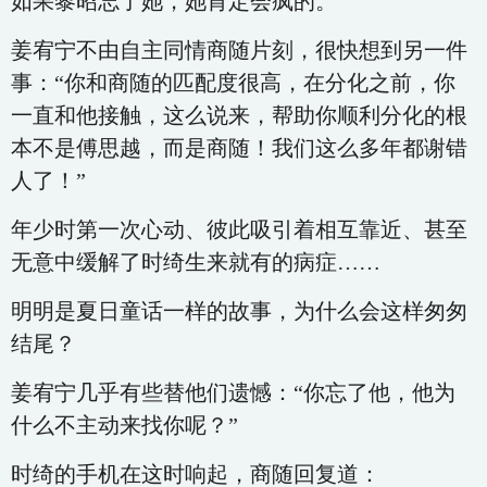
如果黎昭忘了她，她肯定会疯的。
姜宥宁不由自主同情商随片刻，很快想到另一件
事：“你和商随的匹配度很高，在分化之前，你
一直和他接触，这么说来，帮助你顺利分化的根
本不是傅思越，而是商随！我们这么多年都谢错
人了！”
年少时第一次心动、彼此吸引着相互靠近、甚至
无意中缓解了时绮生来就有的病症……
明明是夏日童话一样的故事，为什么会这样匆匆
结尾？
姜宥宁几乎有些替他们遗憾：“你忘了他，他为
什么不主动来找你呢？”
时绮的手机在这时响起，商随回复道：