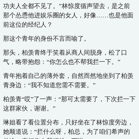
功夫人全都不见了。”林惊度循声望去，是之前
那个怂恿他进娱乐圈的女人，好像……也是他面
前这位的经纪人？
那这个青年的身份不言而喻了。
那头，柏羡青终于笑着从商人间脱身，松了口
气，略带抱怨：“你怎么也不帮我拦一下。”
青年抱着自己的薄外套，自然而然地坐到了柏羡
青身边：“我不知道您需不需要。”
柏羡青“哎”了一声：“那可太需要了，下次拦一下
这群家伙，谢谢。”
琳姐看了看位置分布，只好坐在了林惊度旁边，
她顺道说：“拦什么呀，柏总，为了咱们希声的