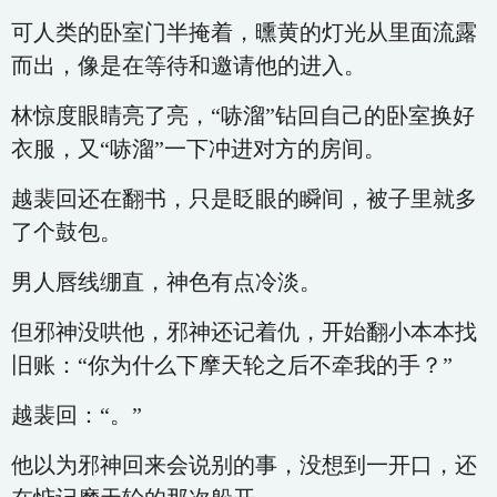
可人类的卧室门半掩着，曛黄的灯光从里面流露
而出，像是在等待和邀请他的进入。
林惊度眼睛亮了亮，“哧溜”钻回自己的卧室换好
衣服，又“哧溜”一下冲进对方的房间。
越裴回还在翻书，只是眨眼的瞬间，被子里就多
了个鼓包。
男人唇线绷直，神色有点冷淡。
但邪神没哄他，邪神还记着仇，开始翻小本本找
旧账：“你为什么下摩天轮之后不牵我的手？”
越裴回：“。”
他以为邪神回来会说别的事，没想到一开口，还