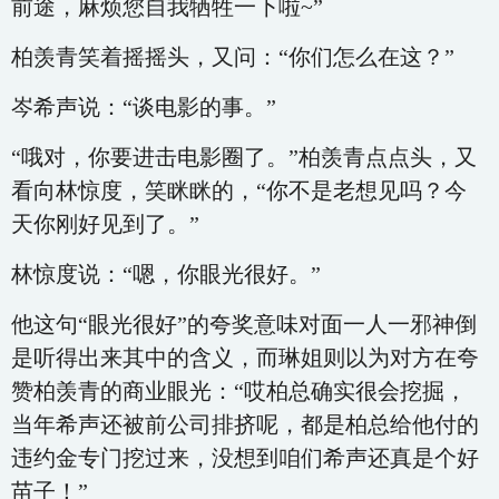
前途，麻烦您自我牺牲一下啦~”
柏羡青笑着摇摇头，又问：“你们怎么在这？”
岑希声说：“谈电影的事。”
“哦对，你要进击电影圈了。”柏羡青点点头，又
看向林惊度，笑眯眯的，“你不是老想见吗？今
天你刚好见到了。”
林惊度说：“嗯，你眼光很好。”
他这句“眼光很好”的夸奖意味对面一人一邪神倒
是听得出来其中的含义，而琳姐则以为对方在夸
赞柏羡青的商业眼光：“哎柏总确实很会挖掘，
当年希声还被前公司排挤呢，都是柏总给他付的
违约金专门挖过来，没想到咱们希声还真是个好
苗子！”