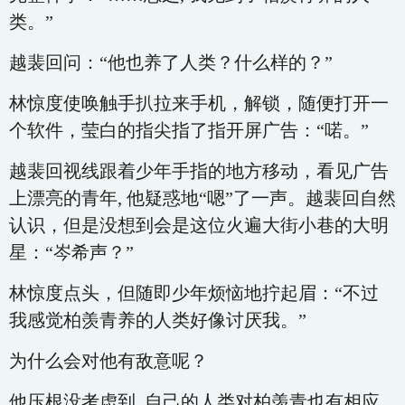
类。”
越裴回问：“他也养了人类？什么样的？”
林惊度使唤触手扒拉来手机，解锁，随便打开一
个软件，莹白的指尖指了指开屏广告：“喏。”
越裴回视线跟着少年手指的地方移动，看见广告
上漂亮的青年, 他疑惑地“嗯”了一声。越裴回自然
认识，但是没想到会是这位火遍大街小巷的大明
星：“岑希声？”
林惊度点头，但随即少年烦恼地拧起眉：“不过
我感觉柏羡青养的人类好像讨厌我。”
为什么会对他有敌意呢？
他压根没考虑到, 自己的人类对柏羡青也有相应