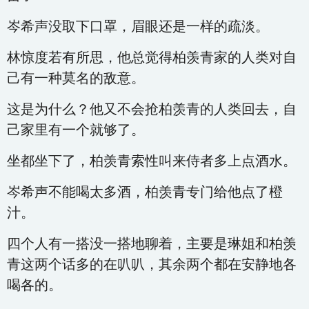
岑希声没取下口罩，眉眼还是一样的疏淡。
林惊度若有所思，他总觉得柏羡青家的人类对自
己有一种莫名的敌意。
这是为什么？他又不会抢柏羡青的人类回去，自
己家里有一个就够了。
坐都坐下了，柏羡青索性叫来侍者多上点酒水。
岑希声不能喝太多酒，柏羡青专门给他点了橙
汁。
四个人有一搭没一搭地聊着，主要是琳姐和柏羡
青这两个话多的在叭叭，其余两个都在安静地各
喝各的。