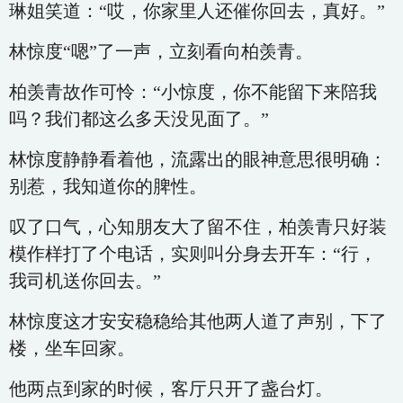
琳姐笑道：“哎，你家里人还催你回去，真好。”
林惊度“嗯”了一声，立刻看向柏羡青。
柏羡青故作可怜：“小惊度，你不能留下来陪我
吗？我们都这么多天没见面了。”
林惊度静静看着他，流露出的眼神意思很明确：
别惹，我知道你的脾性。
叹了口气，心知朋友大了留不住，柏羡青只好装
模作样打了个电话，实则叫分身去开车：“行，
我司机送你回去。”
林惊度这才安安稳稳给其他两人道了声别，下了
楼，坐车回家。
他两点到家的时候，客厅只开了盏台灯。