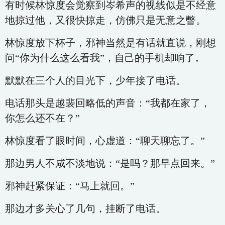
有时候林惊度会觉察到岑希声的视线似是不经意
地掠过他，又很快掠走，仿佛只是无意之瞥。
林惊度放下杯子，邪神当然是有话就直说，刚想
问“你为什么这么看我”，自己的手机却响了。
默默在三个人的目光下，少年接了电话。
电话那头是越裴回略低的声音：“我都在家了，
你怎么还不在？”
林惊度看了眼时间，心虚道：“聊天聊忘了。”
那边男人不咸不淡地说：“是吗？那早点回来。”
邪神赶紧保证：“马上就回。”
那边才多关心了几句，挂断了电话。