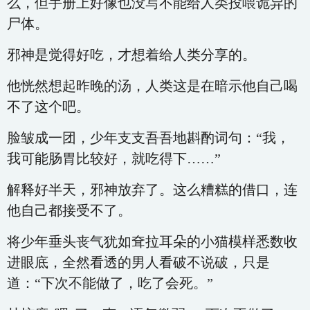
么，但手册上好像也没写不能给人类投喂诡异的
尸体。
邪神是觉得好吃，才想着给人类分享的。
他恍然想起昨晚的汤，人类这是在暗示他自己喝
不了这个吧。
脸皱成一团，少年支支吾吾地斟酌词句：“我，
我可能肠胃比较好，就吃得下……”
解释好半天，邪神放弃了。这么糟糕的借口，连
他自己都接受不了。
将少年垂头丧气犹如耷拉耳朵的小猫模样悉数收
进眼底，全然看透的男人看破不说破，只是
道：“下次不能做了，吃了会死。”