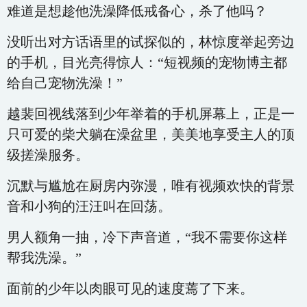
难道是想趁他洗澡降低戒备心，杀了他吗？
没听出对方话语里的试探似的，林惊度举起旁边
的手机，目光亮得惊人：“短视频的宠物博主都
给自己宠物洗澡！”
越裴回视线落到少年举着的手机屏幕上，正是一
只可爱的柴犬躺在澡盆里，美美地享受主人的顶
级搓澡服务。
沉默与尴尬在厨房内弥漫，唯有视频欢快的背景
音和小狗的汪汪叫在回荡。
男人额角一抽，冷下声音道，“我不需要你这样
帮我洗澡。”
面前的少年以肉眼可见的速度蔫了下来。