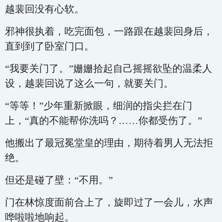
越裴回没有心软。
邪神很执着，吃完面包，一路跟在越裴回身后，
直到到了卧室门口。
“我要关门了。”姗姗拾起自己摇摇欲坠的温柔人
设，越裴回说了这么一句，就要关门。
“等等！”少年重新掀眼，细润的指尖拦在门
上，“真的不能帮你洗吗？……你都受伤了。”
他搬出了最冠冕堂皇的理由，期待着男人无法拒
绝。
但还是碰了壁：“不用。”
门在林惊度面前合上了，旋即过了一会儿，水声
哗啦啦地响起。