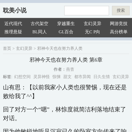
耽美小说
搜索
近代现代
古代架空
穿越重生
玄幻灵异
网游竞技
推理悬疑
BL同人
GL百合
无C P向
高分榜单
首页
>
玄幻灵异
>
邪神今天也在努力养人类
邪神今天也在努力养人类 第6章
燕杳
作者：
幻想空间
灵异神怪
惊悚
甜文
都市异闻
日久生情
玄幻灵异
标签:
山有思：【以前我家小人类也很警惕，现在还是
败给我了^^】
回了对方一个“嗯”，林惊度就简洁利落地结束了
对话。
因为他敏锐地听见沉寂已久的卧室方向传来了响