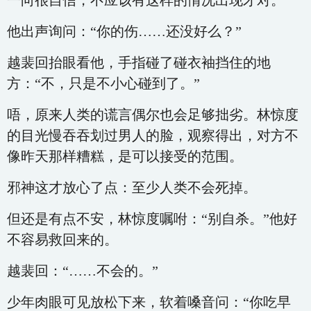
一向很自信，不应该有这样的情况出现才对。
他出声询问：“你的伤……还没好么？”
越裴回抬眼看他，手指碰了碰衣袖挡住的地
方：“不，只是不小心碰到了。”
唔，原来人类的谎言偶尔也会足够拙劣。林惊度
的目光慢吞吞划过男人的脸，观察得出，对方不
像昨天那样糟糕，是可以接受的范围。
邪神这才放心了点：至少人类不会死掉。
但还是有点不安，林惊度嘱咐：“别自杀。”他好
不容易救回来的。
越裴回：“……不会的。”
少年肉眼可见放松下来，软着嗓音问：“你吃早