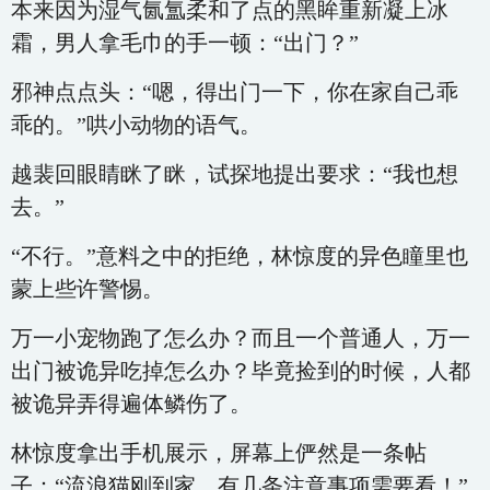
本来因为湿气氤氲柔和了点的黑眸重新凝上冰
霜，男人拿毛巾的手一顿：“出门？”
邪神点点头：“嗯，得出门一下，你在家自己乖
乖的。”哄小动物的语气。
越裴回眼睛眯了眯，试探地提出要求：“我也想
去。”
“不行。”意料之中的拒绝，林惊度的异色瞳里也
蒙上些许警惕。
万一小宠物跑了怎么办？而且一个普通人，万一
出门被诡异吃掉怎么办？毕竟捡到的时候，人都
被诡异弄得遍体鳞伤了。
林惊度拿出手机展示，屏幕上俨然是一条帖
子：“流浪猫刚到家，有几条注意事项需要看！”