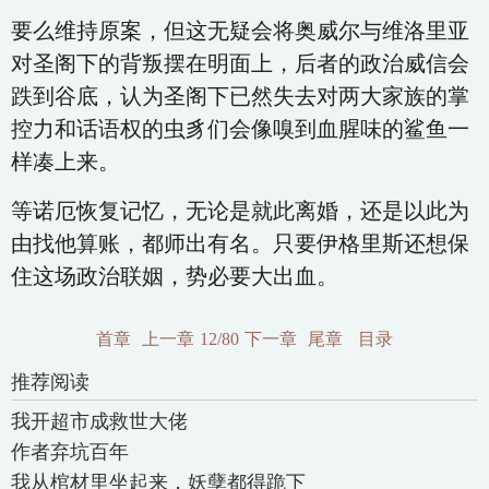
要么维持原案，但这无疑会将奥威尔与维洛里亚
对圣阁下的背叛摆在明面上，后者的政治威信会
跌到谷底，认为圣阁下已然失去对两大家族的掌
控力和话语权的虫豸们会像嗅到血腥味的鲨鱼一
样凑上来。
等诺厄恢复记忆，无论是就此离婚，还是以此为
由找他算账，都师出有名。只要伊格里斯还想保
住这场政治联姻，势必要大出血。
首章
上一章
12/80
下一章
尾章
目录
推荐阅读
我开超市成救世大佬
作者弃坑百年
我从棺材里坐起来，妖孽都得跪下