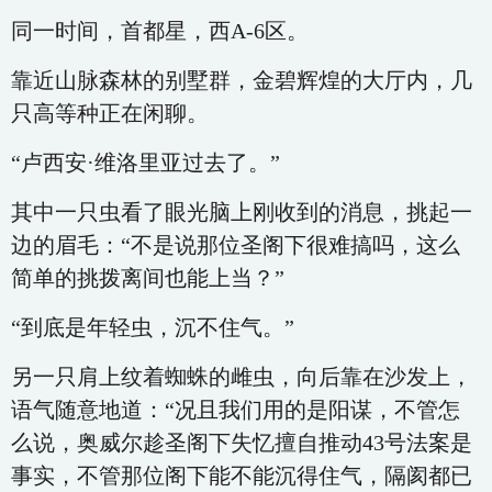
同一时间，首都星，西A-6区。
靠近山脉森林的别墅群，金碧辉煌的大厅内，几
只高等种正在闲聊。
“卢西安·维洛里亚过去了。”
其中一只虫看了眼光脑上刚收到的消息，挑起一
边的眉毛：“不是说那位圣阁下很难搞吗，这么
简单的挑拨离间也能上当？”
“到底是年轻虫，沉不住气。”
另一只肩上纹着蜘蛛的雌虫，向后靠在沙发上，
语气随意地道：“况且我们用的是阳谋，不管怎
么说，奥威尔趁圣阁下失忆擅自推动43号法案是
事实，不管那位阁下能不能沉得住气，隔阂都已