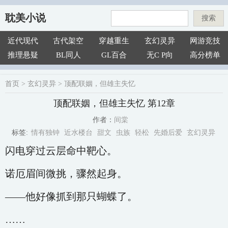
耽美小说
搜索
近代现代
古代架空
穿越重生
玄幻灵异
网游竞技
推理悬疑
BL同人
GL百合
无C P向
高分榜单
首页
>
玄幻灵异
>
顶配联姻，但雄主失忆
顶配联姻，但雄主失忆 第12章
间棠
作者：
情有独钟
近水楼台
甜文
虫族
轻松
先婚后爱
玄幻灵异
标签:
闪电穿过云层命中靶心。
诺厄眉间微挑，骤然起身。
——他好像抓到那只蝴蝶了。
……