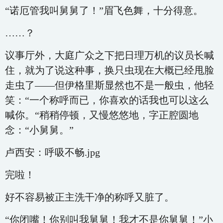
“诺厄管我叫舅舅了！”眉飞色舞，十分得意。
……？
议事厅外，大庭广众之下把日理万机的议员长喊
住，就为了说这种事，换只虫现在大概已经甩脸
走虫了——但伊格里斯显然也不是一般虫，他轻
笑：“一个称呼而已，你喜欢的话我也可以这么
喊你。“稍稍停顿，又慢悠悠地，字正腔圆地
念：“小舅舅。”
卢西安：呼吸不畅.jpg
完啦！
好不容易被正主洗干净的称呼又脏了。
“你闭嘴！你别叫我舅舅！我才不是你舅舅！”小