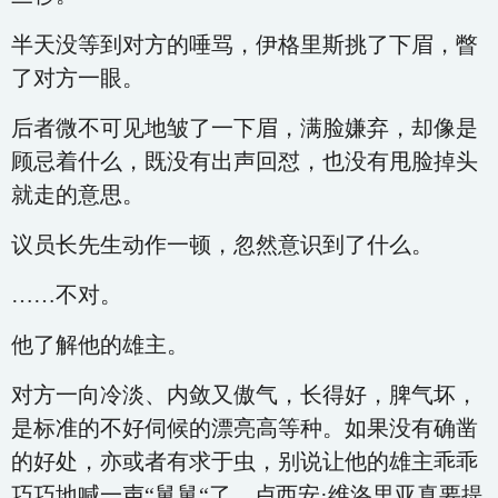
半天没等到对方的唾骂，伊格里斯挑了下眉，瞥
了对方一眼。
后者微不可见地皱了一下眉，满脸嫌弃，却像是
顾忌着什么，既没有出声回怼，也没有甩脸掉头
就走的意思。
议员长先生动作一顿，忽然意识到了什么。
……不对。
他了解他的雄主。
对方一向冷淡、内敛又傲气，长得好，脾气坏，
是标准的不好伺候的漂亮高等种。如果没有确凿
的好处，亦或者有求于虫，别说让他的雄主乖乖
巧巧地喊一声“舅舅“了，卢西安·维洛里亚真要提