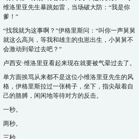
维洛里亚先生暴跳如雷，当场破大防：“我是你
爹！”
“找我就为这事啊？”伊格里斯问：“叫你一声舅舅
就这么高兴，等我和雄主的虫崽出生，小舅舅不
会激动到晕过去吧？”
卢西安·维洛里亚看起来现在就要被气晕过去了。
单方面挨骂从来都不是这位小维洛里亚先生的风
格，伊格里斯拉过一张椅子，坐下，指尖敲着自
己的胳膊，闲闲地等待对方的反击。
一秒。
两秒。
三秒。