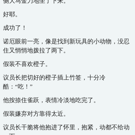
侧大马金刀地坐了下来。
好耶。
成功了！
诺厄眼前一亮，像是找到新玩具的小动物，没忍
住又悄悄地拨拉了两下。
假装不喜欢橙子。
议员长把切好的橙子插上竹签，十分冷
酷：“吃！”
他按捺住雀跃，表情冷淡地吃完了。
假装嫌弃对方靠得太近。
议员长干脆将他抱进了怀里，抱紧，动都不给动