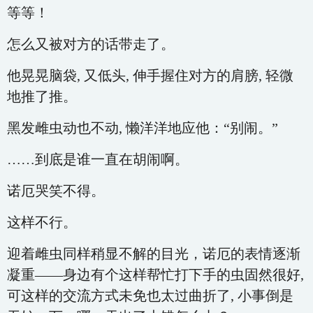
等等！
怎么又被对方的话带走了。
他晃晃脑袋, 又低头, 伸手握住对方的肩膀, 轻微
地推了推。
黑发雌虫动也不动, 懒洋洋地应他：“别闹。”
……到底是谁一直在胡闹啊。
诺厄哭笑不得。
这样不行。
迎着雌虫同样稍显不解的目光，诺厄的表情逐渐
凝重——身边有个这样帮忙打下手的虫固然很好,
可这样的交流方式未免也太过曲折了, 小事倒是