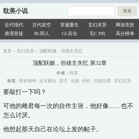
耽美小说
搜索
近代现代
古代架空
穿越重生
玄幻灵异
网游竞技
推理悬疑
BL同人
GL百合
无C P向
高分榜单
首页
>
玄幻灵异
>
顶配联姻，但雄主失忆
顶配联姻，但雄主失忆 第32章
间棠
作者：
情有独钟
近水楼台
甜文
虫族
轻松
先婚后爱
玄幻灵异
标签:
要敲打一下吗？
可他的雌君每一次的自作主张，他好像……也不
怎么讨厌。
他想起那天自己在论坛上发的帖子。