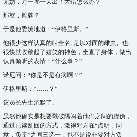
无妨，万一哪一天出了大错怎么办？
那就，摊牌？
于是他委婉地道：“伊格里斯。”
他很少这样认真的叫全名, 是以对面的雌虫。也
很快就收敛起了嬉笑的神色，坐直了身体，做出
认真倾听的表情：“什么事？”
诺厄问：“你是不是有病啊？”
伊格里斯：“……？”
议员长先生沉默了。
虽然他确实是想要戳破隔阂着他们之间的虚伪，
通过已读乱回的方式，激得对方在“点明，同
意，负责”之间三选一，也不是说非要对方负