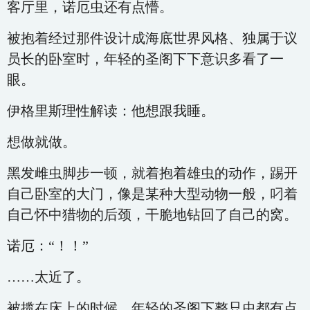
客厅里，诺厄虫还有点懵。
被抱着经过那件设计成海底世界风格、独属于议
员长的卧室时，年轻的圣阁下下意识多看了一
眼。
伊格里斯理性解读：他想跟我睡。
想做就做。
黑发雌虫脚步一顿，就着抱着雄虫的动作，踢开
自己卧室的大门，像是某种大型动物一般，叼着
自己怀中猎物的后颈，干脆地钻回了自己的窝。
诺厄：“！！”
……太近了。
被揽在床上的时候，年轻的圣阁下整只虫都有点