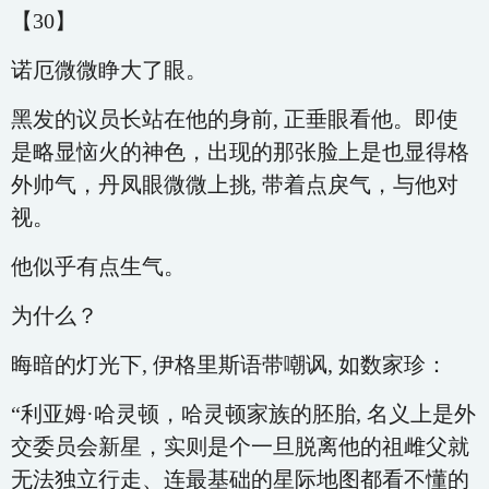
【30】
诺厄微微睁大了眼。
黑发的议员长站在他的身前, 正垂眼看他。即使
是略显恼火的神色，出现的那张脸上是也显得格
外帅气，丹凤眼微微上挑, 带着点戾气，与他对
视。
他似乎有点生气。
为什么？
晦暗的灯光下, 伊格里斯语带嘲讽, 如数家珍：
“利亚姆·哈灵顿，哈灵顿家族的胚胎, 名义上是外
交委员会新星，实则是个一旦脱离他的祖雌父就
无法独立行走、连最基础的星际地图都看不懂的