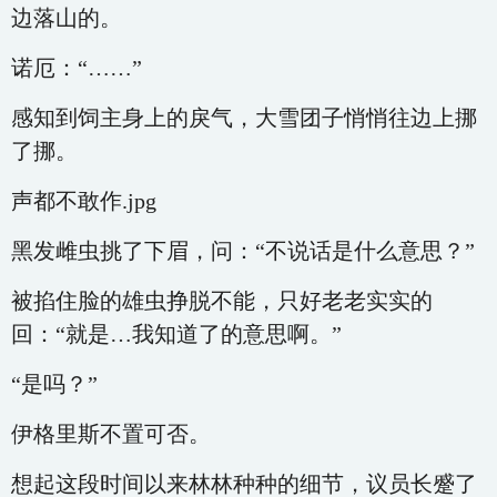
边落山的。
诺厄：“……”
感知到饲主身上的戾气，大雪团子悄悄往边上挪
了挪。
声都不敢作.jpg
黑发雌虫挑了下眉，问：“不说话是什么意思？”
被掐住脸的雄虫挣脱不能，只好老老实实的
回：“就是…我知道了的意思啊。”
“是吗？”
伊格里斯不置可否。
想起这段时间以来林林种种的细节，议员长蹙了