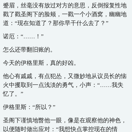
蹙眉，丝毫没有放过对方的意思，反倒报复性地
戳了戳圣阁下的脸颊，一戳一个小酒窝，幽幽地
道：“现在知道了？那你早干什么去了？”
诺厄：“……！”
怎么还带翻旧账的。
今天的伊格里斯，真的好凶。
他心有戚戚，有点犯怂，又微妙地从议员长的恼
火中攫取到一点浅淡的勇气，小声：“……我失
忆了。”
伊格里斯：“所以？”
圣阁下谨慎地瞥他一眼，像是在观察他的神色，
以便随时做出应对：“我想快点掌控现在的情