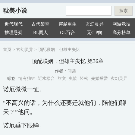
耽美小说
搜索
近代现代
古代架空
穿越重生
玄幻灵异
网游竞技
推理悬疑
BL同人
GL百合
无C P向
高分榜单
首页
>
玄幻灵异
>
顶配联姻，但雄主失忆
顶配联姻，但雄主失忆 第36章
间棠
作者：
情有独钟
近水楼台
甜文
虫族
轻松
先婚后爱
玄幻灵异
标签:
诺厄微微一怔。
“不高兴的话，为什么还要迁就他们，陪他们聊
天？”他问。
诺厄垂下眼眸。