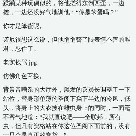
蹂躏某种玩偶似的，将他搓得东倒西歪，一边
搓，一边还没好气地训他：“你是笨蛋吗？”
你才是笨蛋呢。
诺厄很想这么说，但他悄悄瞥了眼表情不善的雌
君，忍住了。
老实挨骂.jpg
仿佛角色互换。
背景音嘈杂的大厅外，黑发的议员长调整了一下
站位，替身形单薄的圣阁下挡下半边的冷风，低
头，将身上的大衣披在雄虫身上的同时，一面毫
不客气地道：“我就直说吧——全联邦，所有
虫，但凡有资格站在你这位圣阁下面前的，没有
一只会是真正的蠢货。”