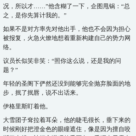
况，所以才……”他含糊了一下，企图甩锅：“总
之，是你先算计我的。”
如果不是对方率先对他出手，他也不会因为担心
被报复，火急火燎地想着重新构建自己的势力网
络。
议员长似笑非笑：“照你这么说，还是我的问
题？”
年轻的圣阁下俨然还没到能够完全抛弃脸面的地
步，抿了抿唇，说不出话来。
伊格里斯盯着他。
大雪团子耷拉着耳朵，他的睫毛很长，垂下来的
时候刚好把澄金色的眼瞳遮住，像是因为擅自咬