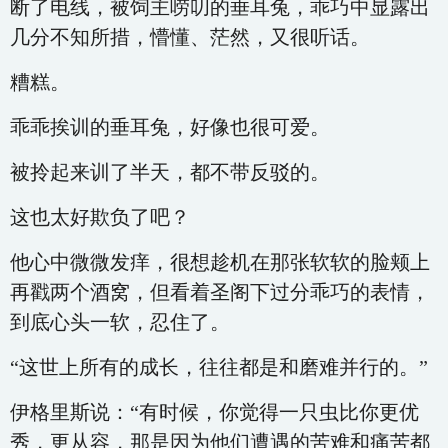
断了电线，被饲主唠叨的垂耳兔，乖巧中显露出
几分不知所措，懵懂、茫然，又很听话。
糟糕。
乖乖挨训的垂耳兔，好像也很可爱。
被拎起来训了半天，都不带反驳的。
这也太好欺负了吧？
他心中微微发痒，很想趁机在那张软软的脸颊上
再戳两个酒窝，但看着圣阁下过分乖巧的表情，
到底心头一软，忍住了。
“这世上所有的成长，往往都是和磨难并行的。”
伊格里斯说：“有时候，你觉得一只虫比你更优
秀，更从容，那是因为他们遭遇的苦难和痛苦都