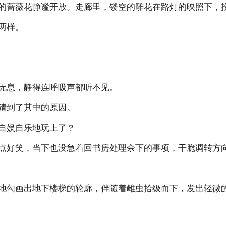
的蔷薇花静谧开放。走廊里，镂空的雕花在路灯的映照下，
两样。
无息，静得连呼吸声都听不见。
猜到了其中的原因。
自娱自乐地玩上了？
点好笑，当下也没急着回书房处理余下的事项，干脆调转方
地勾画出地下楼梯的轮廓，伴随着雌虫拾级而下，发出轻微