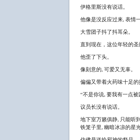
伊格里斯没有说话。
他像是没反应过来, 表情
大雪团子抖了抖耳朵。
直到现在，这位年轻的圣
他歪了下头。
像刻意的, 可爱又无辜。
偏偏又带着火药味十足的
“不是你说, 要我有一点
议员长没有说话。
地下室万籁俱静, 只能
铁笼子里, 幽暗冰凉的星
仿佛是送给邪神的祭品。