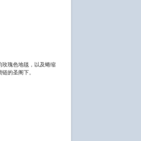
的玫瑰色地毯，以及蜷缩
锁链的圣阁下。