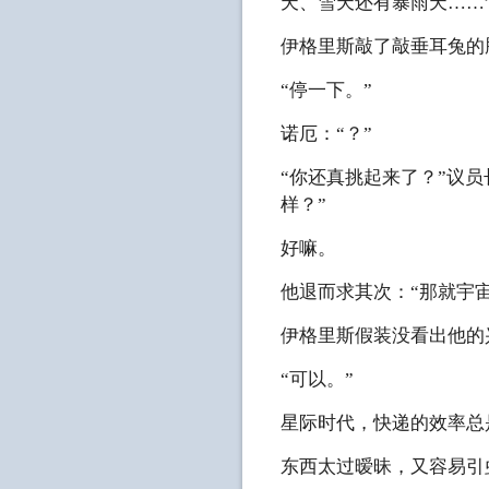
天、雪天还有暴雨天……
伊格里斯敲了敲垂耳兔的
“停一下。”
诺厄：“？”
“你还真挑起来了？”议
样？”
好嘛。
他退而求其次：“那就宇
伊格里斯假装没看出他的
“可以。”
星际时代，快递的效率总
东西太过暧昧，又容易引