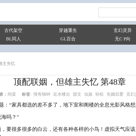
古代架空
穿越重生
玄幻灵异
BL同人
GL百合
无C P向
雄主失忆
顶配联姻，但雄主失忆 第48章
情有独钟
近水楼台
甜文
虫族
轻松
先婚后爱
玄幻
间棠
标签:
者：
题：“家具都选的差不多了，地下室和阁楼的全息光影风格想
海吗？”
题，要很多很多的白云，还有各种各样的小鸟！虚拟天气应