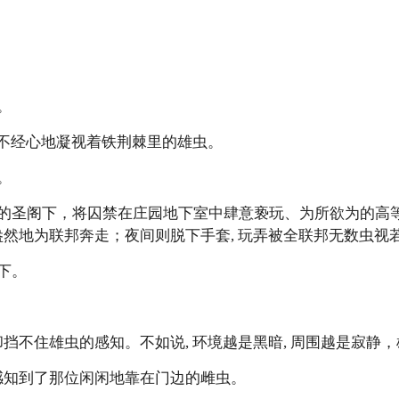
。
 漫不经心地凝视着铁荆棘里的雄虫。
。
的圣阁下，将囚禁在庄园地下室中肆意亵玩、为所欲为的高
盎然地为联邦奔走；夜间则脱下手套, 玩弄被全联邦无数虫视
下。
却挡不住雄虫的感知。不如说, 环境越是黑暗, 周围越是寂静
地感知到了那位闲闲地靠在门边的雌虫。