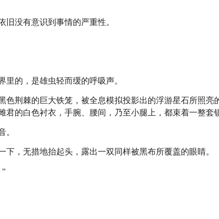
依旧没有意识到事情的严重性。
界里的，是雄虫轻而缓的呼吸声。
黑色荆棘的巨大铁笼，被全息模拟投影出的浮游星石所照亮
雌君的白色衬衣，手腕、腰间，乃至小腿上，都束着一整套
音。
一下，无措地抬起头，露出一双同样被黑布所覆盖的眼睛。
”