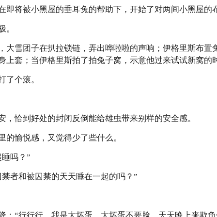
在即将被小黑屋的垂耳兔的帮助下，开始了对两间小黑屋的
极。
，大雪团子在扒拉锁链，弄出哗啦啦的声响；伊格里斯布置
身上套；当伊格里斯拍了拍兔子窝，示意他过来试试新窝的
打了个滚。
安，恰到好处的封闭反倒能给雄虫带来别样的安全感。
里的愉悦感，又觉得少了些什么。
睡吗？”
囚禁者和被囚禁的天天睡在一起的吗？”
降：“行行行，我是大坏蛋，大坏蛋不要脸，天天晚上来欺负