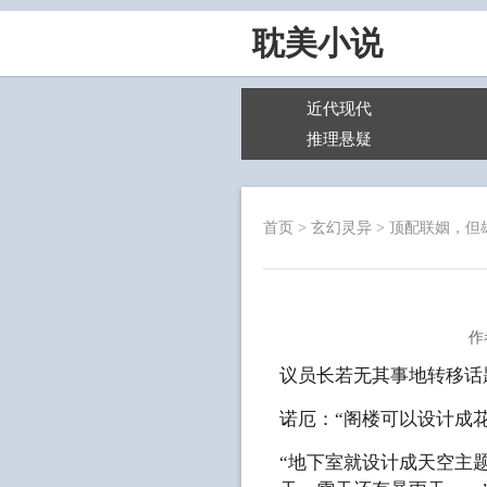
耽美小说
近代现代
推理悬疑
首页
>
玄幻灵异
>
顶配联姻，但
作
议员长若无其事地转移话
诺厄：“阁楼可以设计成花
“地下室就设计成天空主