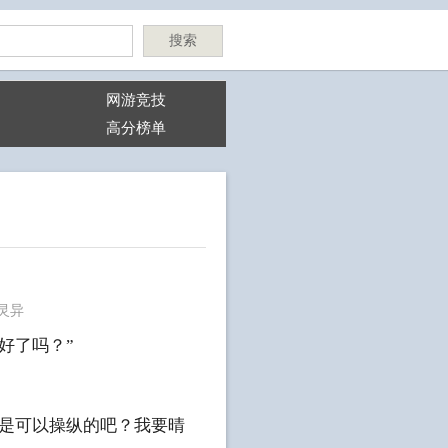
搜索
网游竞技
高分榜单
灵异
好了吗？”
该是可以操纵的吧？我要晴