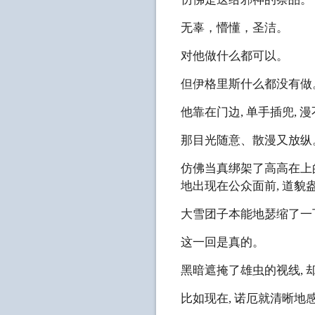
无辜，懵懂，圣洁。
对他做什么都可以。
但伊格里斯什么都没有做
他靠在门边, 单手插兜,
那目光随意、散漫又放纵
仿佛当真绑架了高高在上
地出现在公众面前, 道貌
大雪团子本能地瑟缩了一
这一回是真的。
黑暗遮掩了雄虫的视线, 
比如现在, 诺厄就清晰