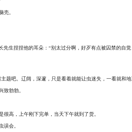
”
脑壳。
员长先生捏捏他的耳朵：“别太过分啊，好歹有点被囚禁的自
宙主题吧。辽阔，深邃，只是看着就能让虫迷失，一看就和地
兴致勃勃。
是很高，上午刚下完单，当天下午就到了货。
虫误会。