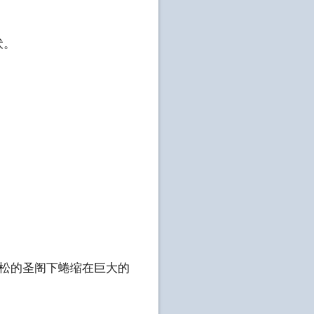
伏。
。
蓬松的圣阁下蜷缩在巨大的