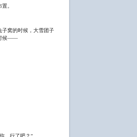
布置。
兔子窝的时候，大雪团子
时候——
你，行了吧？”