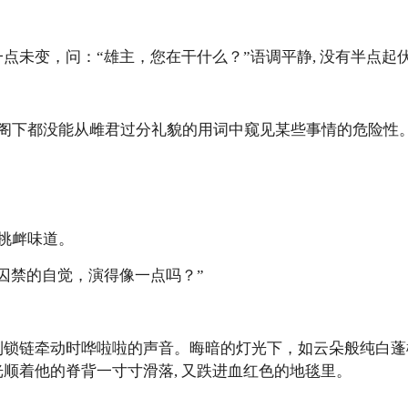
一点未变，问：“雄主，您在干什么？”语调平静, 没有半点起
阁下都没能从雌君过分礼貌的用词中窥见某些事情的危险性
挑衅味道。
被囚禁的自觉，演得像一点吗？”
听到锁链牵动时哗啦啦的声音。晦暗的灯光下，如云朵般纯白
光顺着他的脊背一寸寸滑落, 又跌进血红色的地毯里。