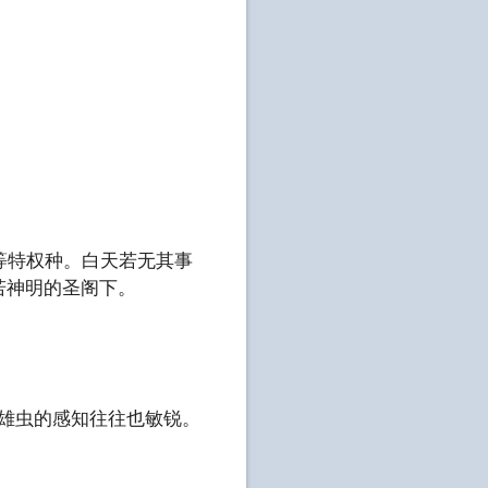
等特权种。白天若无其事
若神明的圣阁下。
，雄虫的感知往往也敏锐。