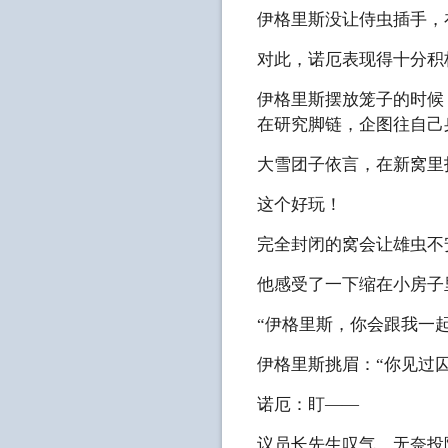
伊格里斯没让侍虫插手，
对此，诺厄表现得十分积
伊格里斯摆放笼子的时候
在研究脚链，企图往自己
大雪团子依言，在新窝里
这个好玩！
完全封闭的窝会让雄虫不
他感受了一下缩在小房子
“伊格里斯，你会跟我一起
伊格里斯挑眉：“你见过
诺厄：盯——
议员长先生叹气，无奈投