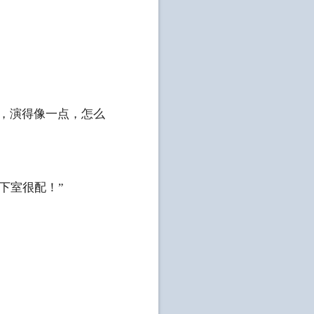
觉，演得像一点，怎么
下室很配！”