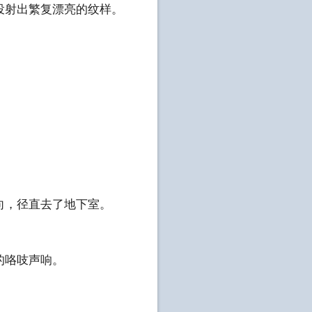
投射出繁复漂亮的纹样。
向，径直去了地下室。
的咯吱声响。