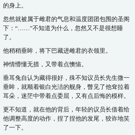
的身上。
忽然就被属于雌君的气息和温度团团包围的圣阁
下：“……”不知道为什么，忽然又不是很想睡
了。
他稍稍垂眸，将下巴藏进雌君的衣领里。
神情懵懂无措，又带着点懊恼。
垂耳兔自认为藏得很好，殊不知议员长先生微一
垂眸，就顺着银白光洁的舰身，瞥见了他耷拉着
耳朵，迷茫中带着点委屈，又有点后悔的模样。
更不知道，就在他的背后，年轻的议员长借着给
他调整高度的动作，捏了捏他的发尾，狡诈地笑
了一下。