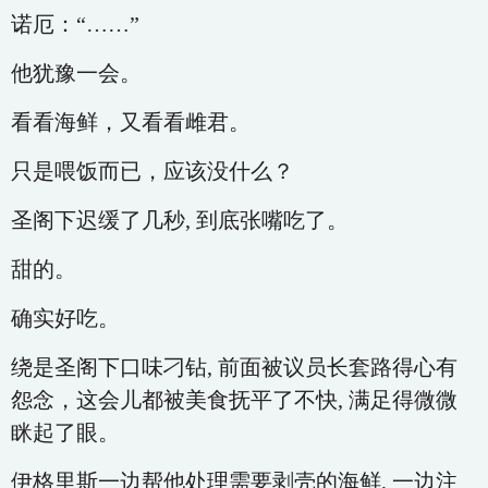
诺厄：“……”
他犹豫一会。
看看海鲜，又看看雌君。
只是喂饭而已，应该没什么？
圣阁下迟缓了几秒, 到底张嘴吃了。
甜的。
确实好吃。
绕是圣阁下口味刁钻, 前面被议员长套路得心有
怨念，这会儿都被美食抚平了不快, 满足得微微
眯起了眼。
伊格里斯一边帮他处理需要剥壳的海鲜, 一边注