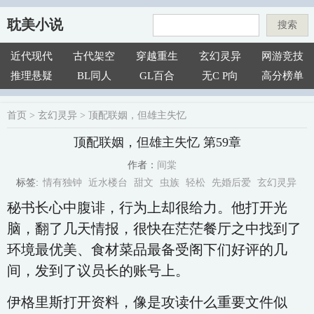
耽美小说
搜索
近代现代
古代架空
穿越重生
玄幻灵异
网游竞技
推理悬疑
BL同人
GL百合
无C P向
高分榜单
首页
>
玄幻灵异
>
顶配联姻，但雄主失忆
顶配联姻，但雄主失忆 第59章
间棠
作者：
情有独钟
近水楼台
甜文
虫族
轻松
先婚后爱
玄幻灵异
标签:
秘书长心中腹诽，行为上却很给力。他打开光
脑，翻了几天情报，很快在茫茫餐厅之中找到了
环境最优美、食材菜品最备受阁下们好评的几
间，发到了议员长的账号上。
伊格里斯打开资料，像是攻读什么重要文件似