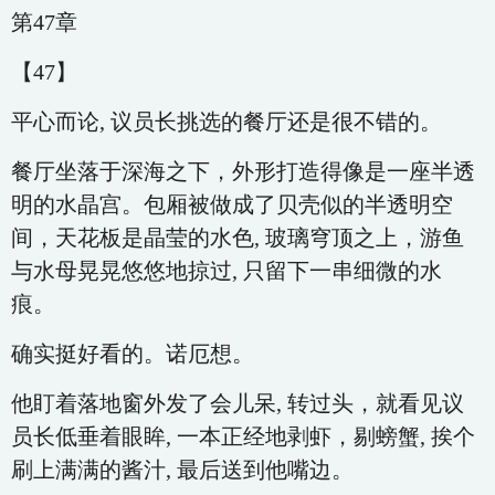
第47章
【47】
平心而论, 议员长挑选的餐厅还是很不错的。
餐厅坐落于深海之下，外形打造得像是一座半透
明的水晶宫。包厢被做成了贝壳似的半透明空
间，天花板是晶莹的水色, 玻璃穹顶之上，游鱼
与水母晃晃悠悠地掠过, 只留下一串细微的水
痕。
确实挺好看的。诺厄想。
他盯着落地窗外发了会儿呆, 转过头，就看见议
员长低垂着眼眸, 一本正经地剥虾，剔螃蟹, 挨个
刷上满满的酱汁, 最后送到他嘴边。