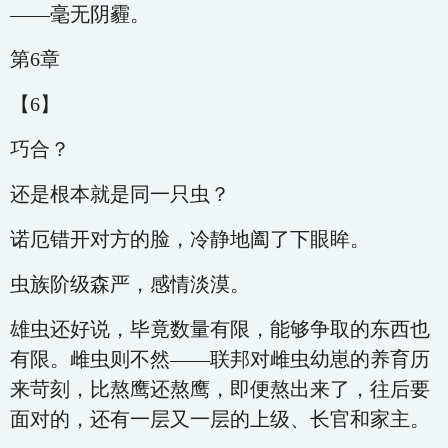
——毫无阴霾。
第6章
【6】
巧合？
还是根本就是同一只虫？
诺厄错开对方的脸，冷静地阖了下眼眸。
虫族阶级森严，感情淡漠。
雄虫还好说，毕竟数量有限，能够争取的东西也
有限。雌虫则不然——联邦对雌虫幼崽的养育历
来苛刻，比熬鹰还熬鹰，即便熬出来了，往后要
面对的，还有一层又一层的上级、长官和家主。