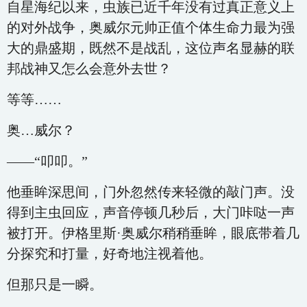
自星海纪以来，虫族已近千年没有过真正意义上
的对外战争，奥威尔元帅正值个体生命力最为强
大的鼎盛期，既然不是战乱，这位声名显赫的联
邦战神又怎么会意外去世？
等等……
奥…威尔？
——“叩叩。”
他垂眸深思间，门外忽然传来轻微的敲门声。没
得到主虫回应，声音停顿几秒后，大门咔哒一声
被打开。伊格里斯·奥威尔稍稍垂眸，眼底带着几
分探究和打量，好奇地注视着他。
但那只是一瞬。