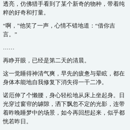
透亮，仿佛猎手看到了某个新奇的物种，带着纯
粹的好奇和打量。
“啊，”他笑了一声，心情不错地道：“借你吉
言。”
……
再睁开眼，已经是第二天的清晨。
这一觉睡得神清气爽，早先的疲惫与晕眩，都在
身体本能地自我修复下消失得一干二净。
诺厄伸了个懒腰，身心轻松地从床上坐起身。日
光穿过窗帘的罅隙，洒下飘忽不定的光影，连带
着昨晚睡梦中的场景，如今再回想起来，似乎都
恍若昨日。