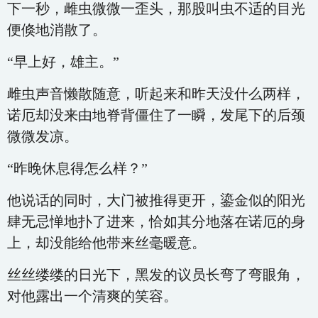
下一秒，雌虫微微一歪头，那股叫虫不适的目光
便倏地消散了。
“早上好，雄主。”
雌虫声音懒散随意，听起来和昨天没什么两样，
诺厄却没来由地脊背僵住了一瞬，发尾下的后颈
微微发凉。
“昨晚休息得怎么样？”
他说话的同时，大门被推得更开，鎏金似的阳光
肆无忌惮地扑了进来，恰如其分地落在诺厄的身
上，却没能给他带来丝毫暖意。
丝丝缕缕的日光下，黑发的议员长弯了弯眼角，
对他露出一个清爽的笑容。