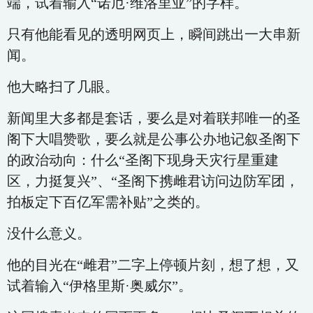
端，试着输入“诺厄·维洛里亚”的字样。
只有他能看见的透明网页上，瞬间跳出一大串新
闻。
他大略扫了几眼。
新闻里大多都是套话，要么是对着联邦唯一的圣
阁下大唱赞歌，要么就是公事公办地记叙圣阁下
的政治动向：什么“圣阁下现身天灾行星重建
区，力挺复兴”、“圣阁下携雌君访问边防军团，
拍板定下百亿军需补贴”之类的。
没什么意义。
他的目光在“雌君”二字上停顿片刻，想了想，又
试着输入“伊格里斯·奥威尔”。