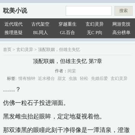
耽美小说
搜索
近代现代
古代架空
穿越重生
玄幻灵异
网游竞技
推理悬疑
BL同人
GL百合
无C P向
高分榜单
首页
>
玄幻灵异
>
顶配联姻，但雄主失忆
顶配联姻，但雄主失忆 第7章
间棠
作者：
情有独钟
近水楼台
甜文
虫族
轻松
先婚后爱
玄幻灵异
标签:
……？
仿佛一粒石子投进湖面。
黑发雌虫抬起眼眸，定定地凝视着他。
那双漆黑的眼瞳此刻干净得像是一潭清泉，澄澈