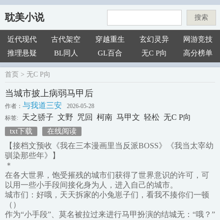
耽美小说
搜索
近代现代
古代架空
穿越重生
玄幻灵异
网游竞技
推理悬疑
BL同人
GL百合
无C P向
高分榜单
首页
>
无C P向
当城市披上病弱马甲后
与我道三安
作者：
2026-05-28
天之骄子
文野
咒回
柯南
马甲文
轻松
无C P向
标签:
txt下载
在线阅读
【接档文预收《我在三本漫画里当反派BOSS》《我当太宰幼
驯染那些年》】
＊
在各大世界，饱受摧残的城市们获得了世界意识的许可，可
以用一些小手段间接化身为人，进入自己的城市。
城市们：好哦，天天拆家的小兔崽子们，看我不揍你们一顿
（）
作为“小手段”、莫名被拉过来进行马甲扮演的结城无：“哦？”