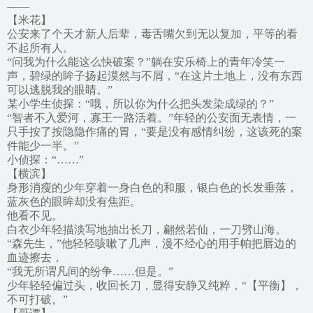
——
【米花】
公安来了个天才新人后辈，毒舌嘴欠到无以复加，平等的看
不起所有人。
“问我为什么能这么快破案？”躺在安乐椅上的青年冷笑一
声，碧绿的眸子扬起漠然与不屑，“在这片土地上，没有东西
可以逃脱我的眼睛。”
某小学生侦探：“哦，所以你为什么把头发染成绿的？”
“智者不入爱河，寡王一路活着。”年轻的公安面无表情，一
只手按了按隐隐作痛的胃，“要是没有感情纠纷，这该死的案
件能少一半。”
小侦探：“……”
【横滨】
身形消瘦的少年穿着一身白色的和服，银白色的长发垂落，
蓝灰色的眼眸却没有焦距。
他看不见。
白衣少年轻描淡写地抽出长刀，翩然若仙，一刀劈山海。
“森先生，”他轻轻咳嗽了几声，漫不经心的用手帕把唇边的
血迹擦去，
“我无所谓凡间的纷争……但是。”
少年轻轻偏过头，收回长刀，显得安静又纯粹，“【平衡】，
不可打破。”