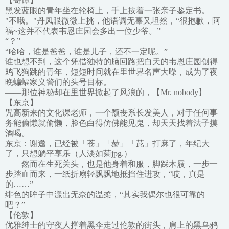
【哥谭】
黑发蓝眼的青年坐在轮椅上，手上按着一张亲子鉴定书。
"不哦。"丹凤眼微微上挑，他语调无辜又坦然，“很抱歉，阿
福~这并不代表韦恩庄园会多出一位少爷。”
“？”
“哈哈，谁是爸爸，谁是儿子，还不一定呢。”
谁也想不到，这个凭借独特的脑回路把白天的韦恩庄园创得
鸡飞狗跳的青年，短短时间就在里世界名声大噪，成为了夜
晚蝙蝠家义警们的头号目标。
——那位神秘却在里世界掀起了风浪的，【Mr. nobody】
【东京】
咒高新来的文化课老师，一个颓丧系长发美人，对于任何事
务能偷懒就偷懒，脸色白得仿佛能见鬼，却天天找着法子摸
酒喝。
东京：谢邀，已经被「苍」「赫」「茈」打麻了，年纪大
了，只想躺平享乐（人淡如菊jpg.）
——然而在生死关头，也是他身着和服，脚踩木屐，一步一
步踏血而来，一纸折扇轻飘飘地抵挡住进攻，“哎，真是
的……”
绯色的眸子中漾出无奈的温柔，“其实我偶尔也很可靠的
吧？”
【伦敦】
优雅绅士的守夜人撑着黑伞走过伦敦的街头，肩上的黑乌鸦