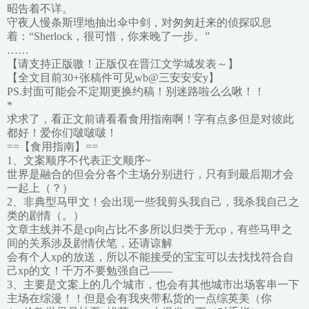
昭告着不详。
守夜人慢条斯理地抽出伞中剑，对匆匆赶来的侦探叹息
着：“Sherlock，很可惜，你来晚了一步。”
……
【请支持正版嗷！正版仅在晋江文学城发表～】
【全文目前30+张稿件可见wb@三安安安y】
PS.封面可能会不定期更换约稿！别迷路啦么么啾！！
*
求求了，看正文前请看看食用指南啊！字有点多但是对彼此
都好！爱你们啵啵啵！
==【食用指南】==
1、文案顺序不代表正文顺序~
世界是融合的但会分各个主场分别进行，只有到最后期才会
一起上（？）
2、非典型马甲文！会出现一些我剪头我自己，我杀我自己之
类的剧情（。）
文章主线并不是cp向占比不多所以归类于无cp，有些马甲之
间的关系涉及剧情伏笔，还请谅解
会有个人xp的放送，所以不能接受的宝宝可以去找找符合自
己xp的文！千万不要勉强自己——
3、主要是文案上的几个城市，也会有其他城市出场客串一下
主场在综漫！！但是会有我夹带私货的一点综英美（你