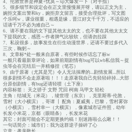
4、伦敦世界是神夏+忧莫～xp大爆发一下（对手指）
5、很多细节和设定会在正文里慢慢展开呀，请以正文为主，
婉拒文案出警和ky，婉拒弃文留言，接受合理批评，写文图
个乐呵w，课业很重，相遇是缘，晋江好文千千万，不适应的
话请千万不必为难自己～
6、请不要在我的文下提其他太太的文，也不要在其他太太文
下提我的文，感恩～作者脾气比较软，但请勿拉踩
7、私设很多，故事发生在衍生动漫世界，还请不要过多代入
三次，鞠躬～
8、文章标*处一般来自原著，有些时候作话忘了标w
一般只看最新章评论，如果前期剧情有bug可以wb私信我～捉
虫等会在完结后一并精修捏（笔芯）
9、由于原著（尤其是咒）令人无法揣摩的...剧情发展...所以
很多剧情不会走原著啦！！！走原著我自己先轻轻碎掉...大部
分原创剧情，有bug还请轻喷（土下座）
内容标签： 天之骄子 文野 咒回 柯南 马甲文 轻松
主角：结城无（米花），绫世理（东京），克里斯蒂·伦敦，
雪村（大小横滨），哥谭 ┃ 配角：夏威夷，巴黎，雪村雾弥
（小横滨），雪村幸一（大横滨），像素城市证件照，幼年
长发小米花，京都（眼睛条），长发米花
其它：封面可能会不定期更换约稿！别迷路啦么么啾！！
一句话简介：城市们：我为这群逆子操碎了心
立意：孝亲敬长