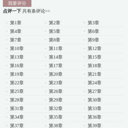
我要评分
点评一下
共有
条评论>>
第1章
第2章
第3章
第4章
第5章
第6章
第7章
第8章
第9章
第10章
第11章
第12章
第13章
第14章
第15章
第16章
第17章
第18章
第19章
第20章
第21章
第22章
第23章
第24章
第25章
第26章
第27章
第28章
第29章
第30章
第31章
第32章
第33章
第34章
第35章
第36章
第37章
第38章
第39章