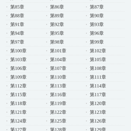
第85章
第86章
第87章
第88章
第89章
第90章
第91章
第92章
第93章
第94章
第95章
第96章
第97章
第98章
第99章
第100章
第101章
第102章
第103章
第104章
第105章
第106章
第107章
第108章
第109章
第110章
第111章
第112章
第113章
第114章
第115章
第116章
第117章
第118章
第119章
第120章
第121章
第122章
第123章
第124章
第125章
第126章
第127章
第128章
第129章