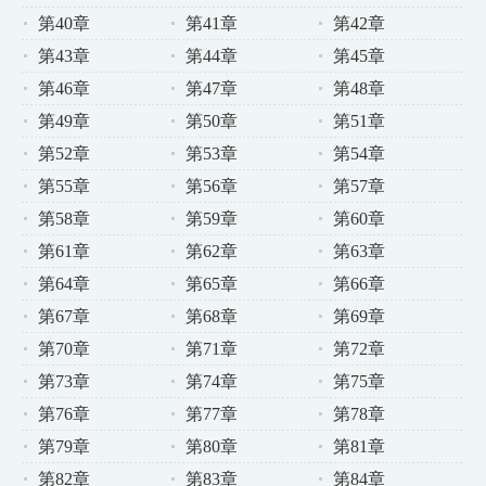
第40章
第41章
第42章
第43章
第44章
第45章
第46章
第47章
第48章
第49章
第50章
第51章
第52章
第53章
第54章
第55章
第56章
第57章
第58章
第59章
第60章
第61章
第62章
第63章
第64章
第65章
第66章
第67章
第68章
第69章
第70章
第71章
第72章
第73章
第74章
第75章
第76章
第77章
第78章
第79章
第80章
第81章
第82章
第83章
第84章