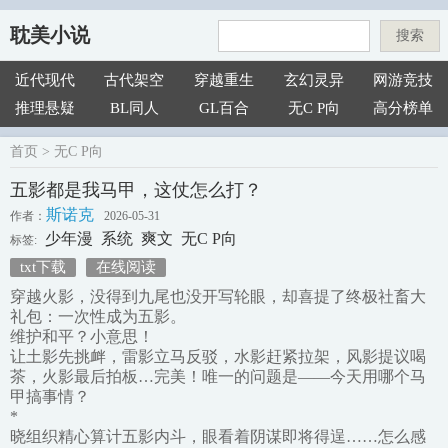
耽美小说
搜索
近代现代
古代架空
穿越重生
玄幻灵异
网游竞技
推理悬疑
BL同人
GL百合
无C P向
高分榜单
首页
>
无C P向
五影都是我马甲，这仗怎么打？
斯诺克
作者：
2026-05-31
少年漫
系统
爽文
无C P向
标签:
txt下载
在线阅读
穿越火影，没得到九尾也没开写轮眼，却喜提了终极社畜大
礼包：一次性成为五影。
维护和平？小意思！
让土影先挑衅，雷影立马反驳，水影赶紧拉架，风影提议喝
茶，火影最后拍板…完美！唯一的问题是——今天用哪个马
甲搞事情？
*
晓组织精心算计五影内斗，眼看着阴谋即将得逞……怎么感