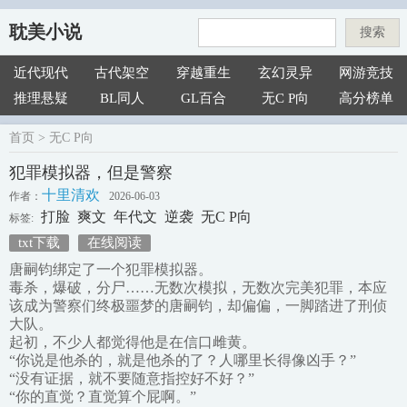
耽美小说
搜索
近代现代
古代架空
穿越重生
玄幻灵异
网游竞技
推理悬疑
BL同人
GL百合
无C P向
高分榜单
首页
>
无C P向
犯罪模拟器，但是警察
十里清欢
作者：
2026-06-03
打脸
爽文
年代文
逆袭
无C P向
标签:
txt下载
在线阅读
唐嗣钧绑定了一个犯罪模拟器。
毒杀，爆破，分尸……无数次模拟，无数次完美犯罪，本应
该成为警察们终极噩梦的唐嗣钧，却偏偏，一脚踏进了刑侦
大队。
起初，不少人都觉得他是在信口雌黄。
“你说是他杀的，就是他杀的了？人哪里长得像凶手？”
“没有证据，就不要随意指控好不好？”
“你的直觉？直觉算个屁啊。”