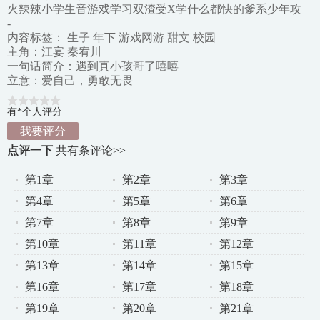
火辣辣小学生音游戏学习双渣受X学什么都快的爹系少年攻
-
内容标签： 生子 年下 游戏网游 甜文 校园
主角：江宴 秦宥川
一句话简介：遇到真小孩哥了嘻嘻
立意：爱自己，勇敢无畏
有*个人评分
我要评分
点评一下
共有
条评论>>
第1章
第2章
第3章
第4章
第5章
第6章
第7章
第8章
第9章
第10章
第11章
第12章
第13章
第14章
第15章
第16章
第17章
第18章
第19章
第20章
第21章