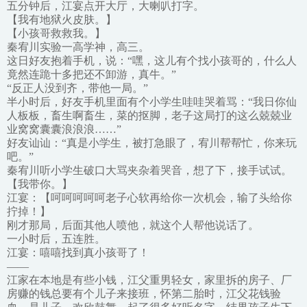
五分钟后，江宴点开大厅，大喇叭打字。
【我有地狱火皮肤。】
【小孩哥救救我。】
秦宥川实验一高学神，高三。
这日好友抱着手机，说：“嘿，这儿有个找小孩哥的，什么人
竟然连跪十多把还不卸游，真牛。”
“反正人没到齐，带他一局。”
半小时后，好友手机里面有个小学生哇哇哭着骂：“我日你仙
人板板，畜生啊畜生，菜的抠脚，老子这局打的这么兢兢业
业窝窝囊囊浪浪浪……”
好友讪讪：“真是小学生，被打急眼了，宥川帮帮忙，你来玩
吧。”
秦宥川听小学生破口大骂夹杂着哭音，想了下，接手试试。
【我带你。】
江宴：【呵呵呵呵呵老子心软再给你一次机会，输了头给你
拧掉！】
刚才那局，后面其他人喷他，就这个人帮他说话了。
一小时后，五连胜。
江宴：嘻嘻找到真小孩哥了！
——
江家在本地是有些小钱，江父重男轻女，家里拆的房子、厂
房赚的钱总要有个儿子来接班，怀第二胎时，江父花钱验