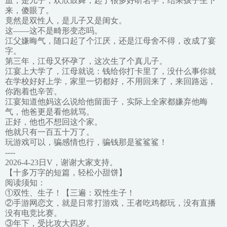
血，是儿子，欢欣鼓舞，起了很多好听名字，结果孩子生下
来，傻眼了。
竟然是双性人，是儿子又是闺女。
这——这不是畸形变态吗。
江父嫌晦气，随口起了个江厌，还是江母舍不得，改成了宴
字。
第三年，江母又怀孕了，这次生了个真儿子。
江宴上大学了，江母就说：钱给你打卡里了，没什么事你就
在学校好好上学，家里一切都好，不用回来了，来回路远，
你跑着也辛苦。
江宴知道他妈这么说给他留面子，实际上全家都嫌弃他晦
气，他爸更是看他就骂。
正好，他也不想回这个家。
他就只有一百五十万了。
玩游戏可以，骗感情也行，骗钱那是鲨鲨鲨！
----
2026-4-23日V，谢谢大家支持。
【十多万字的短篇，轻松小甜饼】
阅读须知：
①双性、生子！【三遍：双性生子！
②手游网恋文，就是日常打游戏，王者吃鸡都玩，没有直播
没有电竞比赛。
③年下，受比攻大四岁。