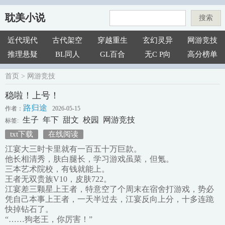
耽美小说
搜索
近代现代
古代架空
穿越重生
玄幻灵异
网游竞技
推理悬疑
BL同人
GL百合
无C P向
高分榜单
首页
>
网游竞技
稳啦！上号！
路归途
作者：
2026-05-15
生子
年下
甜文
校园
网游竞技
标签:
txt下载
在线阅读
江宴大三时卡里就有一百五十万巨款。
他长相清秀，肤白腿长，学习游戏虽菜，但氪。
三本艺术院校，有钱就能上。
王者无双贵族V10，皮肤722。
江宴差三颗星上王者，特意空了个周末在宿舍打游戏，势必
凭自己本事上王者，一天半过去，江宴反向上分，十多连跪
快掉钻石了。
“……狗老王，你厉害！”