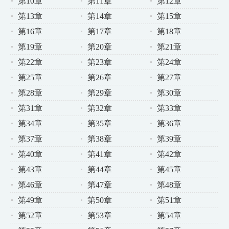
第10章
第11章
第12章
第13章
第14章
第15章
第16章
第17章
第18章
第19章
第20章
第21章
第22章
第23章
第24章
第25章
第26章
第27章
第28章
第29章
第30章
第31章
第32章
第33章
第34章
第35章
第36章
第37章
第38章
第39章
第40章
第41章
第42章
第43章
第44章
第45章
第46章
第47章
第48章
第49章
第50章
第51章
第52章
第53章
第54章