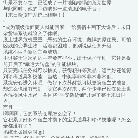
街景不复存在，已经成了一片地陷楼塌的荒芜世界。
与此同时，他的耳边响起一道清脆的电子音：
【末日杂货铺系统上线啦！】
-
“成为顶级位面商人就能回家”，给新宿主画下大饼后，末日
杂货铺系统就陷入了休眠。
废土世界危机重重，恶劣的生存环境、彪悍的原住民、可怕
凶残的变异生物，活着都困难，更别说做任务升级。
系统不认为新宿主会成功。
不过鉴于这次的宿主年龄有些小，出于保护守则，它还是提
前开启了“幸运大转盘”的功能板块。
只要完成任务就可以抽奖，获得积分等奖品，运气好还能得
到珍稀道具和技能，当然，中奖率非常非常非常低。
系统安心进入休眠，做好下次苏醒就可以更换宿主的准备。
却怎么也没有想到，等它再次醒来，两个少年已经在废土世
界混得风生水起，并且将“平安杂货铺”开遍了整个末日世
界。
而且——
啊啊啊，它的系统仓库怎么空了！
它积累了好多个宿主才攒下的宝贝道具和珍稀技能呢？怎么
全都没有了？
系统土拨鼠尖叫.gif