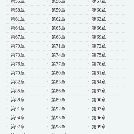
第55章
第56章
第57章
第58章
第59章
第60章
第61章
第62章
第63章
第64章
第65章
第66章
第67章
第68章
第69章
第70章
第71章
第72章
第73章
第74章
第75章
第76章
第77章
第78章
第79章
第80章
第81章
第82章
第83章
第84章
第85章
第86章
第87章
第88章
第89章
第90章
第91章
第92章
第93章
第94章
第95章
第96章
第97章
第98章
第99章