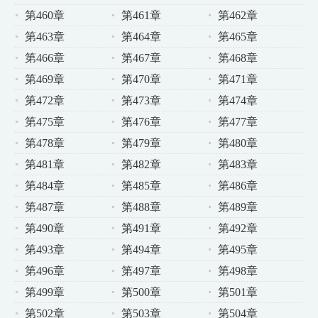
第460章
第461章
第462章
第463章
第464章
第465章
第466章
第467章
第468章
第469章
第470章
第471章
第472章
第473章
第474章
第475章
第476章
第477章
第478章
第479章
第480章
第481章
第482章
第483章
第484章
第485章
第486章
第487章
第488章
第489章
第490章
第491章
第492章
第493章
第494章
第495章
第496章
第497章
第498章
第499章
第500章
第501章
第502章
第503章
第504章