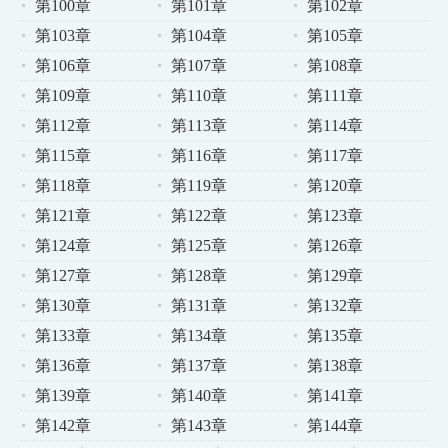
第100章
第101章
第102章
第103章
第104章
第105章
第106章
第107章
第108章
第109章
第110章
第111章
第112章
第113章
第114章
第115章
第116章
第117章
第118章
第119章
第120章
第121章
第122章
第123章
第124章
第125章
第126章
第127章
第128章
第129章
第130章
第131章
第132章
第133章
第134章
第135章
第136章
第137章
第138章
第139章
第140章
第141章
第142章
第143章
第144章