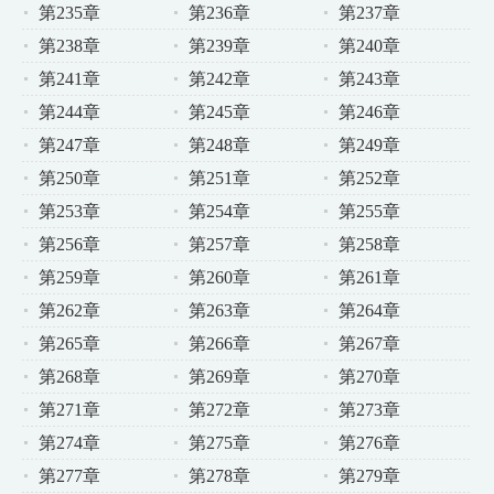
第235章
第236章
第237章
第238章
第239章
第240章
第241章
第242章
第243章
第244章
第245章
第246章
第247章
第248章
第249章
第250章
第251章
第252章
第253章
第254章
第255章
第256章
第257章
第258章
第259章
第260章
第261章
第262章
第263章
第264章
第265章
第266章
第267章
第268章
第269章
第270章
第271章
第272章
第273章
第274章
第275章
第276章
第277章
第278章
第279章