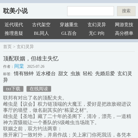
耽美小说
搜索
近代现代
古代架空
穿越重生
玄幻灵异
网游竞技
推理悬疑
BL同人
GL百合
无C P向
高分榜单
首页
>
玄幻灵异
顶配联姻，但雄主失忆
间棠
作者：
2025-07-26
情有独钟
近水楼台
甜文
虫族
轻松
先婚后爱
玄幻灵
标签:
异
txt下载
在线阅读
联邦有对出了名的顶配夫夫。
雌虫是【议会】权力链顶端的大魔王，爱好是把政敌砌进议
事厅的墙壁，做名副其实的“栋梁之材”。
雄虫是【圣地】藏了二十年的圣阁下，清冷，漂亮，一道精
神力震慑能让一个番队的S级雌虫当场跪下。
联姻之前，双方约法两章：
推开家门一致对外，并肩作战；关上家门你死我活，各凭本