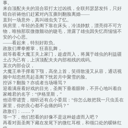
事。
来自顶配夫夫的混合双打太过凶残，全联邦瑟瑟发抖，只好
暗自祈祷他们赶紧对内互撕到翻脸离婚——
直到一场意外，真叫雄虫失了忆。
病房里，年轻的圣阁下靠在床头，冷淡静默，漂亮得不可方
物，唯独那双微微颤动的睫毛，泄露了雄虫因失忆而惴惴不
安的小心思。
——看起来，特别好欺负。
政敌们摩拳擦掌，狂喜乱舞，
就等着看大魔王关上家门，趁虚而入，将属于雄虫的利益疆
土占为己有，上演顶配夫夫内部相残的戏码。
某次内部会议，
大魔王单手撑着下颚，高坐上首，笑得散漫又从容，通话视
频中却忽然亮起圣阁下恍若月中聚雪的脸。
控诉？翻脸？亦或者当场唾骂？
迎着满座看好戏的目光，圣阁下垂着眼眸，不开心地叫着自
家雌君的名字：“伊格里斯，”
他语带谴责，细听还有点小委屈：“你怎么敢把我一只虫丢在
家里，你的良心都不会痛的吗？”
政敌们：……？
等一下，他们想看的好像不是这种趁虚而入吧？
再看对面圣阁下藏在发尾下的微红耳根，和领口处的暧昧红