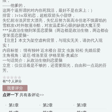
痕，
——他爹的，
这两个逼所谓的对内你死我活，最好不是在床上：）
排雷：1v1sc双初恋，超粗双箭头小甜饼，
失忆前冷淡厌世大漂亮，失忆后努力装高冷但老不慎露馅的
雪糕攻x对外散漫冷酷，对攻温柔坏心眼的缺德大魔王受
***从政治生物到笨蛋恋爱脑（两边都是政治生物，两边都会
变笨蛋恋爱脑~
【注意】本文为架空虚构背景，与现实无关，请勿代入现
实！
内容标签： 情有独钟 近水楼台 甜文 虫族 轻松 先婚后爱
主角视角：诺厄·维洛里亚 伊格里斯·奥威尔
一句话简介：从政治生物到恋爱脑
立意：仅仅活着是不够的，还需要阳光，自由和一点花的芬
芳。
有*个人评分
我要评分
点评一下
共有
条评论>>
第1章
第2章
第3章