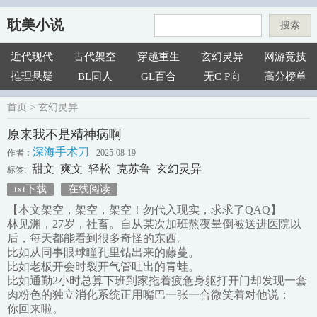
耽美小说
搜索
近代现代
古代架空
穿越重生
玄幻灵异
网游竞技
推理悬疑
BL同人
GL百合
无C P向
高分榜单
首页
>
玄幻灵异
原来我不是精神病啊
深海手术刀
作者：
2025-08-19
甜文
爽文
轻松
克苏鲁
玄幻灵异
标签:
txt下载
在线阅读
【本文架空，架空，架空！勿代入现实，求求了QAQ】
林见渊，27岁，社畜。自从某次加班熬夜晕倒被送进医院以
后，每天都能看到很多奇怪的东西。
比如从同事眼球瞳孔里钻出来的藤蔓。
比如老板开会时裂开气管吐出的青蛙。
比如通勤2小时总算下班到家拖着疲惫身躯打开门却发现一套
肉粉色的独立消化系统正用嘴巴一张一合微笑着对他说：
你回来啦。