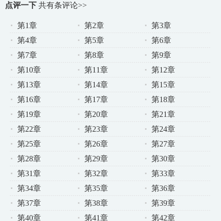
点评一下
共有
条评论>>
第1章
第2章
第3章
第4章
第5章
第6章
第7章
第8章
第9章
第10章
第11章
第12章
第13章
第14章
第15章
第16章
第17章
第18章
第19章
第20章
第21章
第22章
第23章
第24章
第25章
第26章
第27章
第28章
第29章
第30章
第31章
第32章
第33章
第34章
第35章
第36章
第37章
第38章
第39章
第40章
第41章
第42章