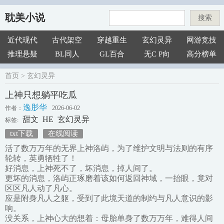
耽美小说
搜索
近代现代
古代架空
穿越重生
玄幻灵异
网游竞技
推理悬疑
BL同人
GL百合
无C P向
高分榜单
首页
>
玄幻灵异
上神只想躺平吃瓜
逸肜华
作者：
2026-06-02
甜文
HE
玄幻灵异
标签:
txt下载
在线阅读
活了数万万年的无界上神洛屿，为了维护文明与法则的有序
轮转，英勇牺牲了！
好消息，上神死不了，坏消息，掉人间了。
更坏的消息，洛屿正琢磨着该如何返回神域，一抬眼，竟对
区区凡人动了凡心。
应是附身凡人之躯，受到了此境天道的制约与凡人意识的影
响。
没关系，上神心大的想着：母胎单身了数万万年，难得人间