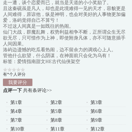
走一遭，谈个恋爱而已，就当是天道的小小奖励了。
且这秦砚虽是凡人，却也是此境难得一见的天才，容貌更是
人间难得，原谅他，纵是神明，也会对美好的人事物更加偏
爱，洛屿觉得自己不算亏！
不过这人间真是一如既往的热闹。
仙门大战，群魔乱舞，权势利益相争不断，正所谓众生无尽
欲无尽，只可惜作为上神，即使附身凡体，亦不可随意插手
人间因果。
洛屿边遗憾的吃瓜看热闹，边不留余力的调戏心上人。
管他什么欲望，什么阴谋，在神面前只会化为乌有！
标签：爱情指南甜文HE古代仙侠架空
有*个人评分
我要评分
点评一下
共有
条评论>>
第1章
第2章
第3章
第4章
第5章
第6章
第7章
第8章
第9章
第10章
第11章
第12章