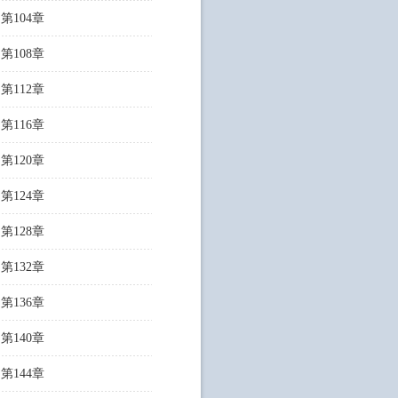
第104章
第108章
第112章
第116章
第120章
第124章
第128章
第132章
第136章
第140章
第144章