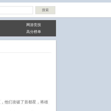
搜索
网游竞技
高分榜单
区，他们攻破了首都星，将雄