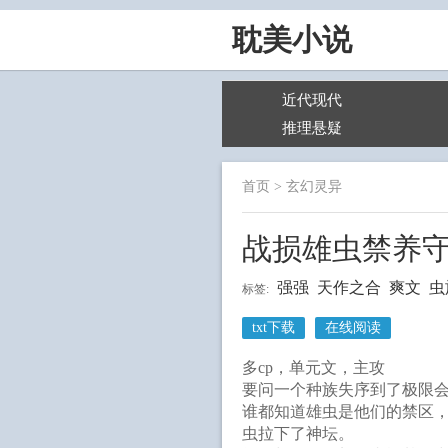
耽美小说
近代现代
推理悬疑
首页
>
玄幻灵异
战损雄虫禁养
强强
天作之合
爽文
虫
标签:
txt下载
在线阅读
多cp，单元文，主攻
要问一个种族失序到了极限
谁都知道雄虫是他们的禁区
虫拉下了神坛。