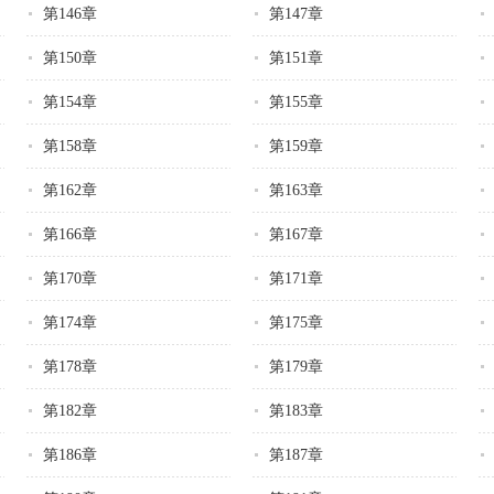
第146章
第147章
第150章
第151章
第154章
第155章
第158章
第159章
第162章
第163章
第166章
第167章
第170章
第171章
第174章
第175章
第178章
第179章
第182章
第183章
第186章
第187章