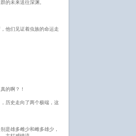
族群的未来送往深渊。
。
。
弯，他们见证着虫族的命运走
！
是真的啊？！
中，历史走向了两个极端，这
分别是雄多雌少和雌多雄少，
多，主打感情流。