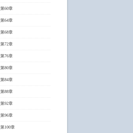
第60章
第64章
第68章
第72章
第76章
第80章
第84章
第88章
第92章
第96章
第100章