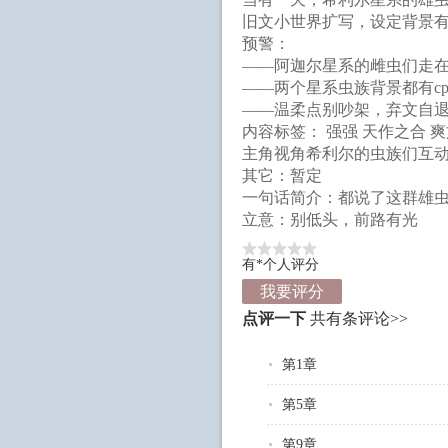
旧文小世界扩写，设定背景
预警：
——阿迦尔星系的雌虫们走
——两个星系虫族背景都有c
——温柔点别吵架，弃文自
内容标签： 强强 天作之合 爽
主角视角希利尔的虫族们互
其它：暂定
一句话简介：都说了这群雄
立意：别低头，前路有光
有*个人评分
我要评分
点评一下
共有
条评论>>
第1章
第5章
第9章