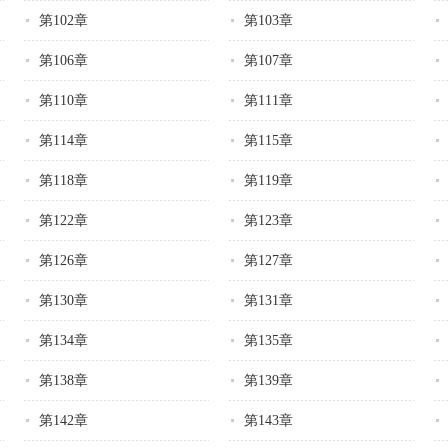
第102章
第103章
第106章
第107章
第110章
第111章
第114章
第115章
第118章
第119章
第122章
第123章
第126章
第127章
第130章
第131章
第134章
第135章
第138章
第139章
第142章
第143章