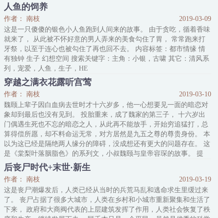
容标签：穿越时空 宫廷侯爵 情有独钟 天之骄子 搜索关键字：主角：
人鱼的饲养
季衡，杨钦显（皇帝） ┃ 配角：许七郎，许氏，季大人，三姐儿，
作者： 南枝
2019-03-09
赵致礼，
这是一只傻傻的银色小人鱼跑到人间来的故事。 由于贪吃，循着香味
就来了， 从此被不怀好意的男人弄来的美食勾住了胃， 常常跑来打
牙祭，以至于连心也被勾住了再也回不去。 内容标签：都市情缘 情
有独钟 生子 幻想空间 搜索关键字：主角：小银，古啸 其它：清风系
列，宠爱，人鱼，生子，HE
穿越之满衣花露听宫莺
作者： 南枝
2019-03-10
魏颐上辈子因白血病去世时才十六岁多，他一心想要见一面的暗恋对
象却到最后也没有见到。 投胎重来，成了魏家的第三子， 十六岁出
门偶遇生死也不忘的暗恋之人，从此再不能放手，开始穷追猛打，总
算得偿所愿，却不料命运无常，对方居然是九五之尊的尊贵身份。 本
以为这已经是隔绝两人缘分的障碍，没成想还有更大的问题存在。 这
是《棠梨叶落胭脂色》的系列文，小叔魏颐与皇帝容琛的故事。 提
示：本文穿越，古代宫廷，年上，父子，雷！ 内容标签：穿越时空
后丧尸时代+末世·新生
宫廷侯爵 情有独钟 不伦之恋 主角：魏颐，容琛 ┃┃ 其它：父子，
作者： 南枝
2019-03-19
年
这是丧尸潮爆发后，人类已经从当时的兵荒马乱和逃命求生里缓过来
了。 丧尸占据了很多大城市，人类在乡村和小城市重新聚集和生活了
下来， 政府和大商阀代表的上层建筑发挥了作用，人类社会恢复了秩