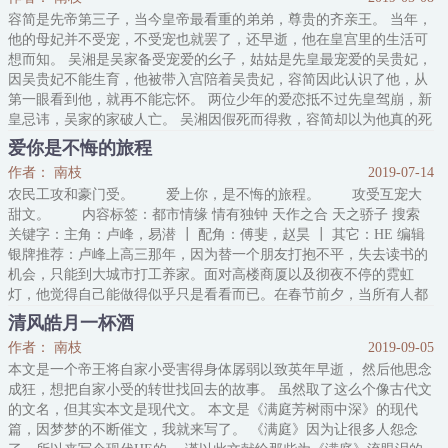
容简是先帝第三子，当今皇帝最看重的弟弟，尊贵的齐亲王。 当年，
他的母妃并不受宠，不受宠也就罢了，还早逝，他在皇宫里的生活可
想而知。 吴湘是吴家备受宠爱的幺子，姑姑是先皇最宠爱的吴贵妃，
因吴贵妃不能生育，他被带入宫陪着吴贵妃，容简因此认识了他，从
第一眼看到他，就再不能忘怀。 两位少年的爱恋抵不过先皇驾崩，新
皇忌讳，吴家的家破人亡。 吴湘因假死而得救，容简却以为他真的死
了，活在痛苦和缅怀里，直到七年后，在路上遇到一个和当年吴湘相
爱你是不悔的旅程
像的人，两人的生命轨迹再次绞在一起。 内容标签： 布衣生活 情有
作者： 南枝
2019-07-14
独钟 乔
农民工攻和豪门受。 爱上你，是不悔的旅程。 攻受互宠大
甜文。 内容标签：都市情缘 情有独钟 天作之合 天之骄子 搜索
关键字：主角：卢峰，易潜 ┃ 配角：傅斐，赵昊 ┃ 其它：HE 编辑
银牌推荐：卢峰上高三那年，因为替一个朋友打抱不平，失去读书的
机会，只能到大城市打工养家。面对高楼商厦以及彻夜不停的霓虹
灯，他觉得自己能做得似乎只是看看而已。在春节前夕，当所有人都
盼望着赶快竣工回家过年，卢峰在机缘之下和那个叫易潜的男人连番
清风皓月一杯酒
相遇。最终谁也没有想到的是，身份相差甚远的两个人竟
作者： 南枝
2019-09-05
本文是一个帝王将自家小受害得身体孱弱以致英年早逝， 然后他思念
成狂，想把自家小受的转世找回去的故事。 虽然取了这么个像古代文
的文名，但其实本文是现代文。 本文是《满庭芳树雨中深》的现代
篇，因梦梦的不断催文，我就来写了。 《满庭》因为让很多人怨念