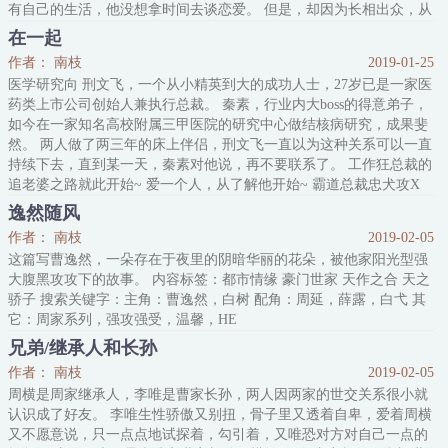
有自己的生活，他没想拿时间去谈恋爱。 但是，却因为长相出众，从
小就受女孩子们的追捧，别的女孩子还好，只要拒绝就行，这次却惹
在一起
上了一位大小姐，这位大小姐就是赵臻的女儿赵昶，就因此，反倒阴
作者： 南枝
2019-01-25
差阳错成全了他和赵臻之
医学研究向 刑文飞，一个从小精英到大的成功人士，27岁已是一家医
药类上市公司创始人兼执行总裁。 秦素，行业内大boss的得意弟子，
如今在一家知名高校附属三甲医院的研究中心做结核病研究，成果斐
然。 两人做了两三年的床上伴侣，刑文飞一直以为这种关系可以一直
持续下去，直到某一天，秦素对他说，再不要联系了。 工作狂总裁的
追老婆之路就此开始~ 爱一个人，从了解他开始~ 霸道总裁忠犬攻X
温文清冷美人受，年下。 本文纯属虚构，不要代入任何现实中的人
逸然随风
物、地点、事件，里面一切地点事件都为胡诌。 《微检》兄弟
作者： 南枝
2019-02-05
这篇写曹逸然，一朵存在于夜里的阴暗华丽的花朵，被他家阳光型强
大腹黑攻攻下的故事。 内容标签：都市情缘 豪门世家 天作之合 天之
骄子 搜索关键字：主角：曹逸然，白树 配角：周延，薛露，白弋 其
它：周家系列，强攻强受，温馨，HE
兄弟/继承人和长孙
作者： 南枝
2019-02-05
周横是周家继承人，李唯是曹家长孙，两人因两家的世交关系很小就
认识成了好友。 李唯生性骄傲又别扭，骨子里又透着自卑，爱着周横
又不愿意说，只一点点地试探着，勾引着，又唯恐对方对自己一点的