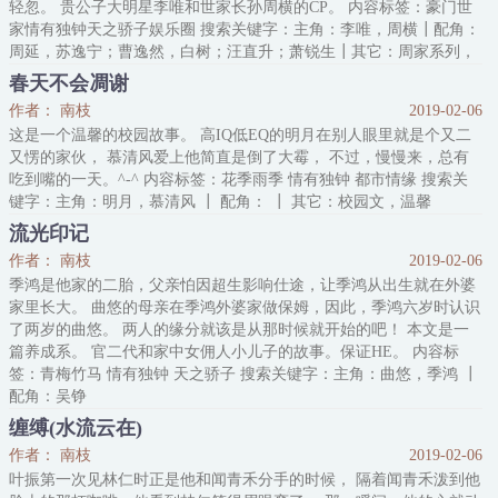
轻忽。 贵公子大明星李唯和世家长孙周横的CP。 内容标签：豪门世
家情有独钟天之骄子娱乐圈 搜索关键字：主角：李唯，周横┃配角：
周延，苏逸宁；曹逸然，白树；汪直升；萧锐生┃其它：周家系列，
兄弟转情人，傲娇，HE
春天不会凋谢
作者： 南枝
2019-02-06
这是一个温馨的校园故事。 高IQ低EQ的明月在别人眼里就是个又二
又愣的家伙， 慕清风爱上他简直是倒了大霉， 不过，慢慢来，总有
吃到嘴的一天。^-^ 内容标签：花季雨季 情有独钟 都市情缘 搜索关
键字：主角：明月，慕清风 ┃ 配角： ┃ 其它：校园文，温馨
流光印记
作者： 南枝
2019-02-06
季鸿是他家的二胎，父亲怕因超生影响仕途，让季鸿从出生就在外婆
家里长大。 曲悠的母亲在季鸿外婆家做保姆，因此，季鸿六岁时认识
了两岁的曲悠。 两人的缘分就该是从那时候就开始的吧！ 本文是一
篇养成系。 官二代和家中女佣人小儿子的故事。保证HE。 内容标
签：青梅竹马 情有独钟 天之骄子 搜索关键字：主角：曲悠，季鸿 ┃
配角：吴铮
缠缚(水流云在)
作者： 南枝
2019-02-06
叶振第一次见林仁时正是他和闻青禾分手的时候， 隔着闻青禾泼到他