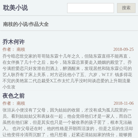
耽美小说
搜索
南枝的小说/作品大全
乔木何许
作者： 南枝
2018-09-25
乔兮暗恋世交家的哥哥陆东霖十几年之久，但陆东霖直得不能再直，
在女伴换了几十个之后，如今，陆东霖总算要走入婚姻的殿堂了。乔
兮满腔爱恋只好发泄在烈酒上，醉酒醒来，发现居然和陆东霖公司的
艺人耿乔有了床上关系，对方还比他小了五、六岁，W.T.F. 钱多得花
不完的美艳富二代总裁受X工作太忙几乎没时间谈恋爱的上升期流量
小生攻
夜色之前
作者： 南枝
2018-11-06
张洹从小便没有了父母，因为姑姑的收留，才没有成为孤儿院里的一
员。看到姑姑姑父和表妹在一起，他会觉得他们才是一家人，而自己
虽然在他们家，但是其实也只是一个被收养的孩子罢了，根本无法融
入。 也许父母还在时，他的性格是开朗而活泼的，但是之后的生活却
让他变得冷清而沉默了，他只想着，赶紧还清姑姑家的情分，能够拥