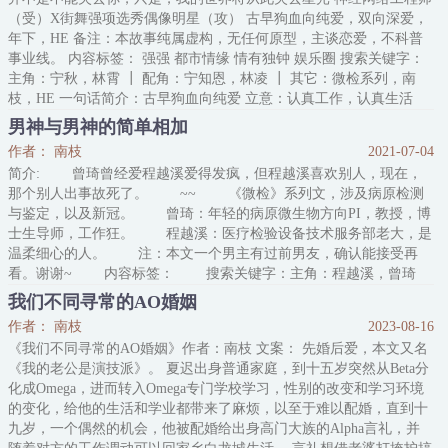
（受）X街舞强项选秀偶像明星（攻） 古早狗血向纯爱，双向深爱，
年下，HE 备注：本故事纯属虚构，无任何原型，主谈恋爱，不科普
事业线。 内容标签： 强强 都市情缘 情有独钟 娱乐圈 搜索关键字：
主角：宁秋，林霄 ┃ 配角：宁知恩，林凌 ┃ 其它：微检系列，南
枝，HE 一句话简介：古早狗血向纯爱 立意：认真工作，认真生活
==============
男神与男神的简单相加
作者： 南枝
2021-07-04
简介: 曾琦曾经爱程越溪爱得发疯，但程越溪喜欢别人，现在，
那个别人出事故死了。 ~~ 《微检》系列文，涉及病原检测
与鉴定，以及新冠。 曾琦：年轻的病原微生物方向PI，教授，博
士生导师，工作狂。 程越溪：医疗检验设备技术服务部老大，是
温柔细心的人。 注：本文一个男主有过前男友，确认能接受再
看。谢谢~ 内容标签： 搜索关键字：主角：程越溪，曾琦
┃ 配角： ┃ 其它：《微检》系列，南枝 一句话简介：《微检》
我们不同寻常的AO婚姻
系列文5 立意：珍惜当下，认真生活
作者： 南枝
2023-08-16
《我们不同寻常的AO婚姻》作者：南枝 文案： 先婚后爱，本文又名
《我的老公是演技派》。 夏迟出身普通家庭，到十五岁突然从Beta分
化成Omega，进而转入Omega专门学校学习，性别的改变和学习环境
的变化，给他的生活和学业都带来了麻烦，以至于难以配婚，直到十
九岁，一个偶然的机会，他被配婚给出身高门大族的Alpha言礼，并