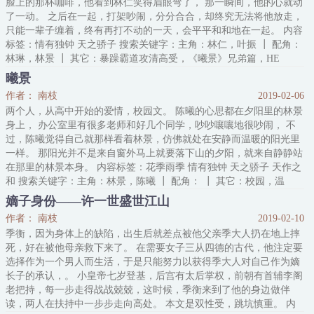
脸上的那杯咖啡，他看到林仁笑得眉眼弯了， 那一瞬间，他的心就动
了一动。 之后在一起，打架吵闹，分分合合，却终究无法将他放走，
只能一辈子缠着，终有再打不动的一天，会平平和和地在一起。 内容
标签：情有独钟 天之骄子 搜索关键字：主角：林仁，叶振 ┃ 配角：
林琳，林景 ┃ 其它：暴躁霸道攻清高受，《曦景》兄弟篇，HE
曦景
作者： 南枝
2019-02-06
两个人，从高中开始的爱情，校园文。 陈曦的心思都在夕阳里的林景
身上， 办公室里有很多老师和好几个同学，吵吵嚷嚷地很吵闹， 不
过，陈曦觉得自己就那样看着林景，仿佛就处在安静而温暖的阳光里
一样。 那阳光并不是来自窗外马上就要落下山的夕阳，就来自静静站
在那里的林景本身。 内容标签：花季雨季 情有独钟 天之骄子 天作之
和 搜索关键字：主角：林景，陈曦 ┃ 配角： ┃ 其它：校园，温
馨，宠爱，情有独钟，HE
嫡子身份——许一世盛世江山
作者： 南枝
2019-02-10
季衡，因为身体上的缺陷，出生后就差点被他父亲季大人扔在地上摔
死，好在被他母亲救下来了。 在需要女子三从四德的古代，他注定要
选择作为一个男人而生活，于是只能努力以获得季大人对自己作为嫡
长子的承认，。 小皇帝七岁登基，后宫有太后掌权，前朝有首辅李阁
老把持，每一步走得战战兢兢，这时候，季衡来到了他的身边做伴
读，两人在扶持中一步步走向高处。 本文是双性受，跳坑慎重。 内