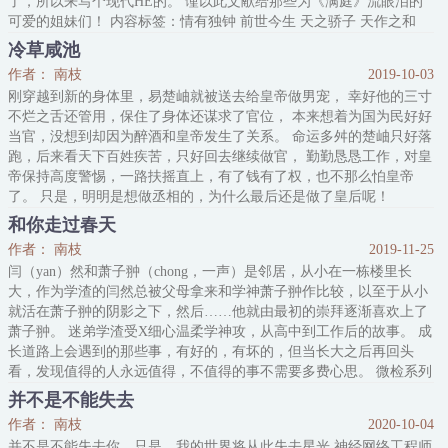
了，所以来写个现代HE的。 谨以此文献给那些为《满庭》流眼泪的
可爱的姐妹们！ 内容标签：情有独钟 前世今生 天之骄子 天作之和
搜索关键字：主角：叶宜辰，蓝昊宇 ┃ 配角：林子信，陈维，木邵
冷草咸池
┃ 其它：情有独钟，前世今生，温馨，腹黑，HE
作者： 南枝
2019-10-03
刚穿越到新的身体里，易楚岫就被送去给皇帝做男宠， 幸好他的三寸
不烂之舌还管用，保住了身体还谋求了官位， 本来想着为国为民好好
当官，没想到却因为醉酒和皇帝发生了关系。 命运多舛的楚岫只好落
跑，后来看天下百姓疾苦，只好回去继续做官， 勤勤恳恳工作，对皇
帝保持高度警惕，一路扶摇直上，有了钱有了权，也不那么怕皇帝
了。 只是，明明是想做丞相的，为什么最后还是做了皇后呢！
和你走过春天
作者： 南枝
2019-11-25
闫（yan）然和萧子翀（chong，一声）是邻居，从小在一栋楼里长
大，作为学渣的闫然总被父母拿来和学神萧子翀作比较，以至于从小
就活在萧子翀的阴影之下，然后……他就由最初的崇拜逐渐喜欢上了
萧子翀。 迷弟学渣受X细心温柔学神攻，从高中到工作后的故事。 成
长道路上会遇到的那些事，有好的，有坏的，但当长大之后再回头
看，发现值得的人永远值得，不值得的事不需要多费心思。 微检系列
文，涉及公共卫生相关知识。 内容标签： 都市情缘 青梅竹马 甜文
并不是不能失去
校园 搜索关键字：主角：闫（yan）然，萧子翀（chong） ┃
作者： 南枝
2020-10-04
并不是不能失去你，只是，我的世界将从此失去星光 神经网络工程师