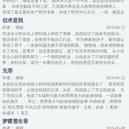
序和生产，继续发展下去。 顾禾本只是一介平民，虽然是优秀的科学
家， 但本也触及不到上层，只是因为男友是大政商世家的继承人，
而成了最主要的丧尸研究专家，并做了研究中心主任。 一切，都是从
这里开始…… 内容标签：豪门世家 情有独钟 天作之和 异能 搜索关
但求是我
键字：主角：顾禾，肖策 ┃ 配角：关谨 ┃ 其它：丧尸，伪
作者： 南枝
2019-04-12
邹沫沫小时从马上摔到地上摔伤了脊椎，虽然经过了很多年的医治，
情况变好了很多，但依然不能自己行走。 作为柳家的孙子，被邹盛认
养成了养子，一直被邹盛无微不至地照顾着。 慢慢地，很多感情都发
生了变化，是离开，还是更加接近，成了邹沫沫苦恼的问题。 从小在
音乐上的天赋和努力，一个偶然的机会，让他走出了只有邹盛的世
界，来到台前，成为一名耀目的艺人，而他的爱恋又将何去何从……
有一种幸福，是可以毫无顾忌地对一个人好，而他的世界里只有你一
无罪
个地全心全意地接受。 内容标签：情有独钟 近水楼台 天之骄子 天作
作者： 南枝
2019-04-12
之和
余俞的父亲在他很小的时候就离家到外面的世界闯荡去了， 母亲死前
抓着他的手，让他去找他的父亲，从此，他就踏上了寻父的旅途。 为
了寻找父亲，他成了K城势力最大的黑帮老大的贴身保镖，一切故事
由此展开…… 寻父，黑帮老大与贴身保镖的故事 内容标签：黑帮情
仇 报仇雪恨 不伦之恋 情有独钟 搜索关键字：主角：余俞 ┃ 配角：
余诚杰 ┃ 其它
梦暖雪生香
作者： 南枝
2019-05-08