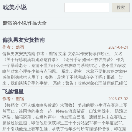
耽美小说
搜索
黯宿的小说/作品大全
偏执男友安抚指南
作者： 黯宿
2024-04-24
偏执男友安抚指南 作者：黯宿 文案 文名写作安抚读作矫正。 又名
《关于好感刷满就跑路这件事》 《论分手后如何不被强制爱》 作为
一个暴躁老哥，秦游不懂为什么会被攻略向系统绑定，也不懂为啥攻
略的对象心理多少都有点问题。 系统：宿主，求您不要把攻略对象好
感值刷满就把人甩了！ 秦游：刷满了不就完成任务了吗！那谁，过
来，我们谈谈分手的事情。 系统：警告！攻略对象心理健康值已经低
于安全值！请宿主尽快安抚！ 秦游：我就不！凭啥！ 在经历过无数
飞越恒星
个攻略对象的花式黑化，并遭受过各式各样的口口play后，
作者： 黯宿
2026-03-02
【接档文《万人嫌攻略失败后》求预收】 姜越的职业生涯在赛道上戛
然而止，连同他的生命一起，终结在流言蜚语，口诛笔伐中。 防滚架
碎裂，油箱脱落，在爆炸声中，他发现自己唯一遗憾是从未在赛场上
超越过段星恒，即使他后来获得过三十个分站冠军和一个年度冠军。
那个引领他走上赛车生涯，承载了他年少时所有憧憬和憎恨，却在巅