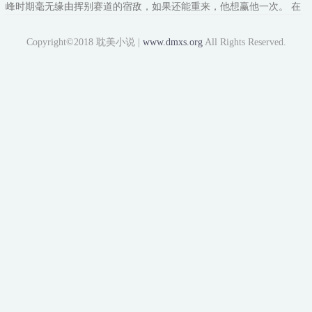
峰时期毫无缘由挥别赛道的宿敌，如果还能重来，他想赢他一次。 在
tr急促的呼唤中醒来，姜越惊奇地发现他真的回到了五年前，回到了
那个段星恒退役的赛季，甚至是他与段星恒决裂的几个月前。 这一
Copyright©2018 耽美小说 |
www.dmxs.org
All Rights Reserved.
次，他酒后