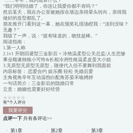
“……辛年，我到底算什么？”
“我们明明结婚了，你连让我爱你都不肯吗？”
然后某天，我在办公室被她按在墙边亲得晕头转向，亲得我
做好的造型都乱了。
朋友推开门看到这一幕，她在颁奖礼现场瞪我：“淡到没味？
无趣？”
我咳了一声，说：“挺有味道的，吻技超棒。”
阅读指南：
1.第一人称
2.1v1 开朗回避型三金影后 × 冷艳温柔型公关总监/人生悲惨
事业顺遂独狼小可怜&长相冷冽性格温柔皮蛋大小姐
3.无原型无原型无原型，随便代入但不要舞到我面前
内容标签： 恋爱合约 娱乐圈 轻松 先婚后爱
主角视角辛年互动温煦白配角苏晏禾喻娉婷
一句话简介：三金影后的隐婚日常
立意：婚姻也需要好好经营
有*个人评分
我要评分
点评一下
共有
条评论>>
第1章
第2章
第3章