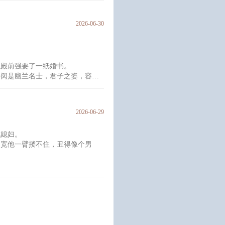
是村里最出众的小哥儿。人人都说
富贵人家的公子哥儿。
2026-06-30
差点让说媒的给踏平了。一直拖了
同村的秦文。秦文是秦家独
至殿前强要了一纸婚书。
裴闵是幽兰名士，君子之姿，容貌
家公子的梦中情人。
，以婚约为束缚，只是为了囚住这
2026-06-29
己。
地媳妇。
约本身就是陷阱，为请萧律铭入
肩宽他一臂搂不住，丑得像个男
狎昵轻挑。
她”手起刀落，血溅三尺——雨水
将军。
么叫我？”