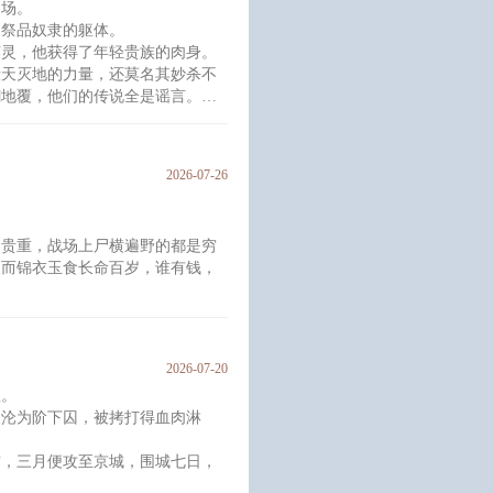
当场。
王世子，盘踞南梁。
了祭品奴隶的躯体。
就要谁死。
英灵，他获得了年轻贵族的肉身。
一道赐婚圣旨绑在了一起——
毁天灭地的力量，还莫名其妙杀不
梁王
翻地覆，他们的传说全是谣言。
量，搞清现况，再努力弄死对方
2026-07-26
的贵重，战场上尸横遍野的都是穷
反而锦衣玉食长命百岁，谁有钱，
牛做马。
府勤勤恳恳打探二公子消息；
子，金玉殷勤得恨不得茅房都替二
2026-07-20
狱。
朝沦为阶下囚，被拷打得血肉淋
子里去，只是……只是那个嫌这嫌
霆，三月便攻至京城，围城七日，
难看？？