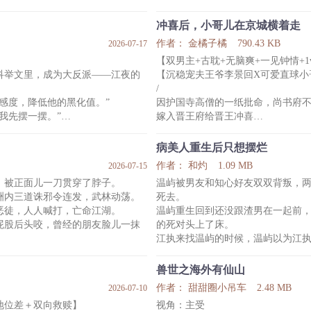
夫人，却在紧要关头骤然反水，
满身血污的谢元提在阴寒的大牢之
那双幽暗的双眸盯着他，抬起他的下
冲喜后，小哥儿在京城横着走
，而是心疼自家夫人。
错人了，知悔了吗？”
作者： 金橘子橘
790.43 KB
2026-07-17
力而发抖的手，柔声问：“夫人，
-
】
【双男主+古耽+无脑爽+一见钟情+1
初见时，谢元提知道自己握着个救
科举文里，成为大反派——江夜的
【沉稳宠夫王爷李景回X可爱直球小
盛迟忌是宫里最不受宠的七皇子，
/
身边内侍溺死在池中后，谢元提觉
感度，降低他的黑化值。”
因护国寺高僧的一纸批命，尚书府
我先摆一摆。”
嫁入晋王府给晋王冲喜
平考试。本想躺平，奈何实力太
倚仗自己准晋王君的身份，林宵出
全出了
病美人重生后只想摆烂
出嫁后，林宵更是一点气都不会让
作者： 和灼
1.09 MB
2026-07-15
活路。
什么侍郎公子太师爱孙，只要敢来
，被正面儿一刀贯穿了脖子。
温屿被男友和知心好友双双背叛，
后因为突出政绩，不断高迁，成为
仇当场就报了
洲内三道诛邪令连发，武林动荡。
死去。
林宵在外面妥妥的一只炸毛小猫
恶徒，人人喊打，亡命江湖。
温屿重生回到还没跟渣男在一起前
也刷爆了。
而在自家王爷面前，林宵秒变可怜
屁股后头咬，曾经的朋友脸儿一抹
的死对头上了床。
“王爷，我可是你的救命恩人呀，只
江执来找温屿的时候，温屿以为江
今天就得还钱。
想，漂亮青年眨着一双招人的眼睛
好养的。
兽世之海外有仙山
还可以用人来抵。”
重度颜控的温屿引诱着傻乎乎的江
作者： 甜甜圈小吊车
2.48 MB
2026-07-10
从那以后，温屿身边就多了一只只
地位差＋双向救赎】
视角：主受
习惯了江执无微不至的照顾，直到