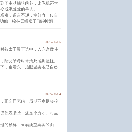
见到了主动捕猎的花，比飞机还大
能变成毛茸茸的兽人。
是养出了一
存艰难，语言不通，幸好有一位自
帮助他，给林云编造了“兽神指引
紧急收集物质，林云也不例外，到
2026-07-06
和经验，带着大家编藤筐改变运输
岁时被太子殿下选中，入东宫做伴
作效率制作各种新工具。在林云的
戾，隋父隋母时常为此感到担忧。
殿下，垂着头，眉眼温柔地替自己
做事更全凭本心，不顾大局，甚至
引得朝廷动荡。
2026-07-04
伴，正文已完结，后期不定期会掉
库丰盈，海晏河清，四方土地万国
不仅仪表堂堂，还是个秀才。村里
多，仿佛从前的一切昏聩都是刻意
。
谦逊的模样，当着满堂宾客的面，
·····」