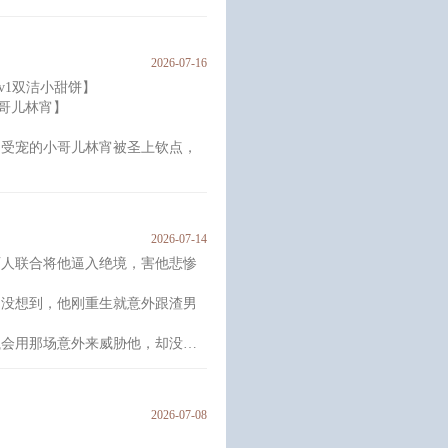
中，见到了阔别多年的盛迟忌。
颚，看不出神色：“谢元提，你选
2026-07-16
v1双洁小甜饼】
赎七皇子的剧本。
哥儿林宵】
举步维艰，但在亲眼见到盛迟忌将
得盛迟忌天性狠烈暴戾，过于
不受宠的小哥儿林宵被圣上钦点，
嫁前就把在尚书府受了十几年的气
自己受
2026-07-14
挑衅他，他就让他们知道什么叫有
两人联合将他逼入绝境，害他悲惨
，没想到，他刚重生就意外跟渣男
小猫，可怜巴巴望着自家王爷
是教训一
执会用那场意外来威胁他，却没
，对他说：哥哥，你养我吧，我很
执签了卖身契。
2026-07-08
听他话的小狗。
被江执压倒，温屿才反应过来，当