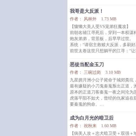
向来温顺乖巧、体弱多病的貌美
执短刃刺入自己的心脏。
我哥是大反派！
卫君临心疼的厉害，没心疼自己
作者： 风林外
1.73 MB
他拔出短剑，看着爱人因为太用
【慵懒大美人受VS宠弟狂魔攻
你手疼不疼？”
前朝名辅江寻死后，穿到一本权谋
温书言：“？”
炮灰弟弟，背景板，后早早过世。
夫君，我正在杀你欸。
系统：“请宿主救赎大反派，多刷好
身为顶尖杀手，
前世太卷这世只想躺平的江寻：“让
接下来江寻一边刷好感度，一边躺
强。
恶徒当配金玉刀
问：被兄弟俩霸榜是什么体验。
作者： 三碗过岗
3.10 MB
答：他们杀疯了，根本不给其他人
九星拥月洲小公子毙命于城郊粪坑
就这样，一不小心又干成了大事。
最有嫌疑的小刀鬼秦嵬叛出正道，
宰辅。
原本的正道刀客秦嵬一夜之间沦为
事业高峰，同时他把哥哥的好感度
虎落平阳不如犬，曾经的仇家追在
有个反正文已完结
要秦嵬的狗命。
连以前的债主也施施然上门，要他
秦嵬两手一拍，分文没有！
成为白月光的暗卫后
债主将他上下一打量：“钱还不上，
作者： 祝秋来
1.60 MB
秦嵬将债主上下一打量：“成交。”
【病美人攻＋忠犬暗卫受＋双强＋
他看债主也很有几分顺眼。