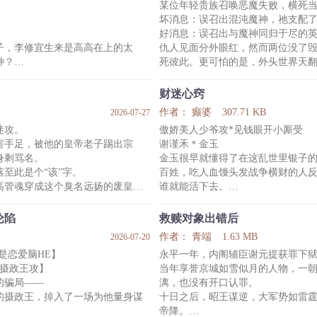
某位年轻贵族召唤恶魔失败，横死
萧照才智卓绝，是野心勃勃的异姓
坏消息：误召出混沌魔神，祂支配
——谁敢阻他霸业、 拦他皇途，他
好消息：误召出与魔神同归于尽的
这样的两个人，被定宁七年冬月的
子，李修宜生来是高高在上的太
仇人见面分外眼红，然而两位没了
天家许嫁清河长公主商矜，赐婚南
种？
死彼此。更可怕的是，外头世界天
于是他们头一次达成共识：找回力
兵败邙山，死无葬身之地，借机篡
——
财迷心窍
。
人设崩塌英雄攻 × 痛失躯壳魔神受
作者： 癫婆
307.71 KB
2026-07-27
遭报应的。
内容标签：
迷攻。
傲娇美人少爷攻*见钱眼开小厮受
兵围城，斩杀逆党，踩着遍地血光
强强,欢喜冤家,异世大陆,西幻
害手足，被他的皇帝老子踢出宗
谢谨禾＊金玉
，乐湛终于后知后觉意识到
身剩骂名。
金玉很早就懂得了在这乱世里银子
至此是个“该”字。
百姓，吃人血馒头发战争横财的人
高管魂穿成这个臭名远扬的废皇
谁就能活下去。
小香猪。
裴公子给他银子，他就给裴公子当
。
裴公子喜欢谢府二公子，金玉在谢
沦陷
救赎对象出错后
之关联的冤鬼案。
裴公子吩咐要无微不至的照顾二公
作者： 青端
1.63 MB
2026-07-20
纨绔的王府世子、狠厉无情的丞
公子上了。
是恋爱脑HE】
永平一年，内阁辅臣谢元提获罪下
的太子、心高气傲的将军、活泼跳
裴公子又喜欢大公子了！
摄政王攻】
当年享誉京城如雪似月的人物，一
金玉：……
骗局——
漓，也没有开口认罪。
金玉二话不说扭头就调到大公子院
摄政王，掉入了一场为他量身谋
十日之后，昭王谋逆，大军势如雷
那的娇气包二公子为什么脸色那么
帝降。
排雷