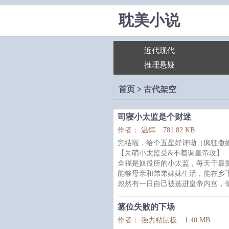
耽美小说
近代现代
推理悬疑
首页
>
古代架空
司寝小太监是个财迷
作者： 温饵
781.82 KB
完结啦，给个五星好评呦（疯狂撒
【呆萌小太监受&不着调皇帝攻】
全福是奴役所的小太监，每天干最
能够母亲和弟弟妹妹生活，能在乡
忽然有一日自己被选进皇帝内宫，
为了赚更多的钱，全福就更加卖力
渴了递水，皇帝饿了递糕点，皇帝
篡位失败的下场
己，哎？不对不对！怎么把自己送
作者： 强力粘鼠板
1.40 MB
慕翎一日喝醉了酒，瞧着日日伺候