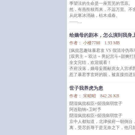
季望泫的生命是一座荒芜的雪原。
*
然，有燕衔枝而来，不远万里、不
小刀鬼秦嵬年少成名，一把长刀威
从此寒冰消融，枯木成春。
——
世人眼中的藏雪宫宫主季望泫清雅
实则他毁过容颜、断过经脉，身中
给嫡母的剧本，怎么演到我身
杀友，仇怨满身，背负他人的执念
作者： 小楼7788
1.93 MB
他连皮相、名姓都不属于自己，本
[疯批恶趣味暴君攻 VS 假清冷伪乖
人命而活。
[双男主 + 双洁 + 男妃宫斗+甜爽打
年少时的偶然一面，燕翎将季望泫
全文完结，欢迎观看！
被驯养成宫廷的一条豺狗，为他人
齐府没落，嫡母妄图献庶女入宫求
彼
惹了暴君李玄烬的眼，被直接抬进
全京城都以为他活不过三天，嫡母
委屈应下，转头却跪在御案前冷静
世子我养虎为患
您赐他高官厚禄，不出三月他必惹
作者： 宋昭昭
842.26 KB
生路。”
阴湿疯批权臣×倔强病弱世子
李玄烬平生最恨世家，本想随手捏
阿连勒纳×卫时予
兔皮囊下，竟然包着一副比
阴湿疯批权臣×倔强病弱世子
京中人都知道，北津侯府一朝倒台
离，受尽折辱于是无奈之下，他只
自己。