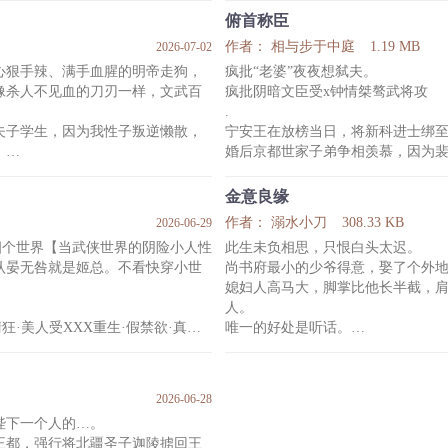
巴。
江云相貌生的极好，还识文断字，
俯首称臣
连勒纳狎弄着他的嘴唇，语气薄凉
他不像是村里的小哥儿，倒似镇上
作者： 相与步于中庭
1.19 MB
2026-07-02
是会帮你的。”
自江云十四岁后，家里的门槛，都
心狠手辣、满手血腥的明帝走狗，
疯批“老婆”夜夜想弑夫。
两年，这亲事才算是定下来，就是
像杀人不见血的刀刃一样，文武百
疯批阴暗文臣受x钟情桀骜武将攻
心甘情愿地在这位病弱世子身边守
.
子爷能多看自己几眼。
夫子学生，因为我性子叛逆懒散，
宁安王在放榜当日，将新科进士绑
这
。
婚后京都世家子弟争相羡慕，因为
为王，身披金甲，横刀在乱哄哄的
绝色，金梁城内无数春闺少女和富
萧律铭暗暗苦笑，只有他自己知道
金意良缘
，明明是被人戳着脊梁骨骂的权宦
个表里不一的疯子。
作者： 溺水小刀
308.33 KB
2026-06-29
玉鹤。
裴闵是条批了人皮的恶鬼，当世妲
四个世界【当武侠世界的阴险小人性
此生未负相思，只恨白头太迟。
最秾艳的血。
他倒行逆施，祸国殃民。
认晏无咎就是姬总。不看快穿小世
尚书府最小的少爷得意，娶了个外
萧律铭自以为更胜一筹，殊不知婚
媳妇人高马大，脚掌比他长半截，
彀，裴闵诱婚、委身……关起门来
人。
两人彼此暧昧纠缠，却又打心
狂·美人受XXX重生·假禁欲·真恶
唯一的好处是听话。
直到有一天，得意在银杏林里看见“
的气味里混着紫檀的苦香。
原来他的外地媳妇，是个男人。
2026-06-28
和尚了，内心的小本本疯狂记仇！
还是个隐姓埋名、身负血仇的边关
陛下一个人的…。
火入魔变圣僧，不认人了。
“我姓季，名良意，回去后你打算怎
王都，强行将北疆圣子迦陵掳回王
击：“大师，你爱我，为我入魔，不
“季公子？”