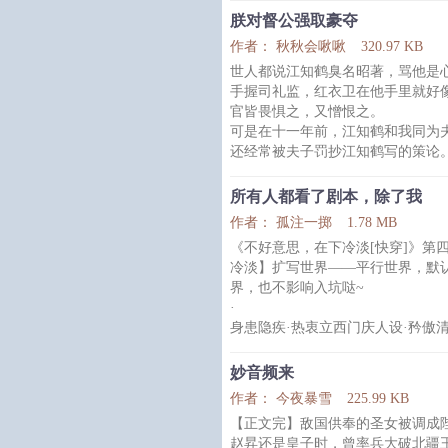
那人却只是伸手来，勾起了他的下
朕对督公强取豪夺
“何必如此委曲求全，卫世子，”阿
作者： 秋秋会啾啾
320.97 KB
道，“你知道，你若开口相求，我总
世人都说江知鹤臭名昭著，骂他是
＊
手握司礼监，红衣卫在他手里就好
其实只有阿连勒纳一人知道，他曾
官皆畏惧之，又憎恨之。
了七年，所求的，也不过是这位世
可是在十一年前，江知鹤和我同为
为此，他将不惜一切代价，也要把
还经常被夫子罚抄江知鹤写的策论
后我杀入中京，逼逃废明帝，自立
金銮殿之上再次见到了江知鹤。
所有人都看了剧本，除了我
他一身绛红朝服，脊背倔强地不弯
作者： 孤注一掷
1.78 MB
奸臣，却偏偏像一只污泥里染血的
《不好意思，在下冷淡[快穿]》第
好似苍天败笔，又傲又孤，是一抹
冷淡】扩写世界——平行世界，默
所有人都觉得他该死，而我，力排
界，也不影响入坑哒~
·
身患隐疾·热衷立西门庆人设·矜傲清
犬·走火入魔·妖僧攻
·
妙音频来
——这是文案——
作者： 今夜暴雪
225.99 KB
晏无咎讨厌死那个欺压自己的冷漠
【正文完】敌国供奉的圣女被调成
忽然有一天，天道好轮回，妖僧走
赵昇还是皇子时，曾率兵大破北疆
晏无咎恶向胆边生，洗脑诱骗三连