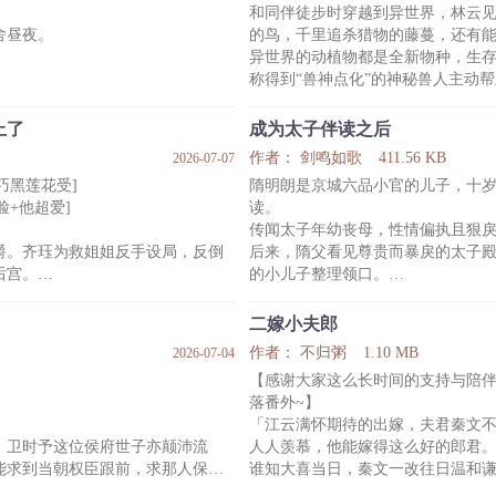
和同伴徒步时穿越到异世界，林云
初傻乎乎的那个人其实是他才对。
舍昼夜。
的鸟，千里追杀猎物的藤蔓，还有
震武林，被正道九星
不想重蹈覆辙，没想到，他最后还
异世界的动植物都是全新物种，生
称得到“兽神点化”的神秘兽人主动
绝尘，是空谷幽兰的端方君子。
者”的身份，带他融入部落。
奇毒，几度失去最亲近之人；杀师
恐怖的寒冬即将来临，所有人都在
上了
成为太子伴读之后
行走于人世间。
达部落后就开始马不停蹄的劳动。
作者： 剑鸣如歌
411.56 KB
2026-07-07
是一无所有，注定要为身上背负的
没有系统、没有异能，林云靠知识
巧黑莲花受]
隋明朗是京城六品小官的儿子，十
方式，大胆探寻新主粮，为提高工
脸+他超爱]
读。
视作心上明月。后误闯天家，无奈
带领下，高山部落
传闻太子年幼丧母，性情偏执且狠
卖命。
爵。齐珏为救姐姐反手设局，反倒
后来，隋父看见尊贵而暴戾的太子
后宫。
的小儿子整理领口。
更逼他讨要世袭罔替的圣旨。齐珏
*
递刀：“陛下，臣的大哥是个废物。
新帝顾温位处东宫时，喜怒不定，
二嫁小夫郎
死罪。不如借臣的手，让他们自断
为一名伴读杀死大将军之子，差点
作者： 不归粥
1.10 MB
2026-07-04
然而登基之后——
【感谢大家这么长时间的支持与陪
死他。谁知道，这看似乖顺的小白
一年诛权臣，三年定边疆，五年国
落番外~】
来朝。
「江云满怀期待的出嫁，夫君秦文
朝臣们私下悄悄议论：陛下变了太
，卫时予这位侯府世子亦颠沛流
人人羡慕，他能嫁得这么好的郎君
伪装的。
能求到当朝权臣跟前，求那人保全
谁知大喜当日，秦文一改往日温和
也有人反驳：陛下有一
撕毁婚约，说迎他过门，只不过是做妾·