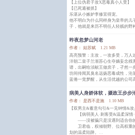
【上位伪君子攻X恶毒真小人受】
秀，一个没忍住就把人给幸了。
【已死遁被抓】
小太监软
乐湛从小嫉妒李修宜得宠。
他不明白为什么同样身为皇帝的儿
子，他就是来历不明任人轻贱的野
一时恶念陡生。
于是他一手策划宫变，害的李修宜
昨夜忽梦山河老
夺了他的皇储之位，自此扶摇直上
作者： 姑苏赋
1.21 MB
但他还不知道，背后捅人刀子是要
高亮预警：主攻，一攻多受，万人
直到看到早该枯骨一具的李修宜率
沣朝二皇子兰渐苏心生夺嫡妄念残
缓步走来，刀架在脖子上的这一刻
谱，出嗣给浈献王做庶子，孑然一
——完了，这下是真完了。
坊间传闻其臭名远扬恶毒成性，沦落
但是很明显，现在才意识到这一点
蓝倦一觉梦醒，从生活优越的公司
子，伴随身旁的只有一只肥滚滚的
其母妃疯死，众人言罪魁祸首为他
病美人身娇体软，摄政王步步
为洗清罪名，蓝倦唯有翻查一桩与
作者： 是西不是施
1.10 MB
结果查案过程中不小心攻略了骄纵
【双男主&蓄意勾引&一见钟情&攻
相、高贵冷艳的王爷、极力打压他
【病弱美人·刺客受&温柔深情·
脱的尚书之
——没被骗只是没遇到适合你的
卫君临，权倾朝野、位高权重的
划的温柔陷阱。