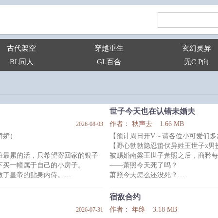
古代架空
穿越重生
玄幻灵异
BL同人
GL百合
无C P向
世子今天也在认错未婚夫
作者： 秋声去
1.66 MB
2026-08-03
娇娇）
【预计周日开V～请各位小可爱们多
【野心勃勃隐忍蛰伏异姓王世子x男
脏最累的活，只希望寄回家的银子
被赐婚南梁王世子萧照之后，商矜
下买一幢属于自己的小房子。
——萧照今天死了吗？
做了皇帝的贴身内侍。
萧照今天怎么还没死？
的工作，日日守在皇帝床前，皇帝
萧照哪天能死？
尿急了递恭桶，皇帝兴致大发递自
*
宿敌合约
出去了！
商矜身份贵重，是手握煊赫权柄的
作者： 年终
3.18 MB
2026-07-31
在跟前的小太监长得实在是眉清目
——谁想夺他权位、抢他江山，他