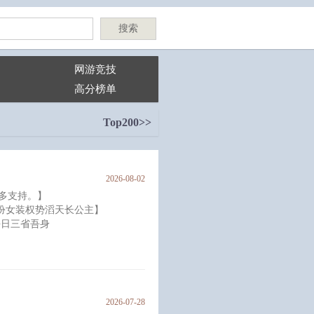
搜索
网游竞技
高分榜单
Top200>>
2026-08-02
多支持。】
扮女装权势滔天长公主】
每日三省吾身
长公主，醉心弄权。
2026-07-28
就要谁死。