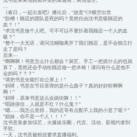
沈书意呆呆地抱着怀里的泰迪熊，表情放空。
…
《春日，一起出发吧》播出后，“故意”CP横空出世
“卧槽！顾迟的团队是死的吗？竟然任由沈书意吸顾迟的
血？！”
“求沈书意做个人吧。可不可以不要扒着我顾迟一个人的血
吸？”
“整个一大无语，请问沈糊咖离开了我们顾迟，是不会独立行
走了是吗？
后来—
“啊啊啊！书意怎么什么都会？厨艺、手工一把抓什么的也就
算了，竟然还会手动给顾迟做一把木椅！请问有什么是他不
会的吗？？？”
“请把书意全能打在公屏上！”
“妈呀，书意在节目里弹的是什么曲子？真的好好听啊啊
啊！”
“妈呀，原来书意这么会跳街舞！！”
“唱跳俱佳，人就是不红？什么鬼？”
“嗯……我怎么觉得，我的迟哥有点配不上我的小意了呢？”
“姐妹，你不是一个人！！！”
沈书意靠参加综艺，火爆娱乐圈，代言、活动、影视约拿到
手软。
一天，沈书意被粉丝要求直播福利。