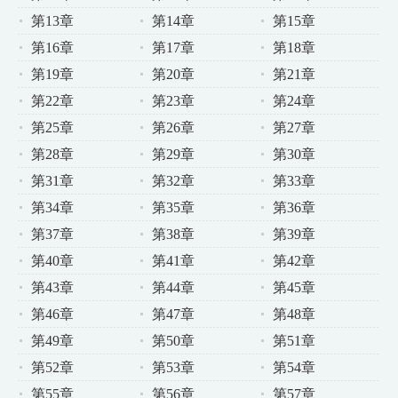
第13章
第14章
第15章
第16章
第17章
第18章
第19章
第20章
第21章
第22章
第23章
第24章
第25章
第26章
第27章
第28章
第29章
第30章
第31章
第32章
第33章
第34章
第35章
第36章
第37章
第38章
第39章
第40章
第41章
第42章
第43章
第44章
第45章
第46章
第47章
第48章
第49章
第50章
第51章
第52章
第53章
第54章
第55章
第56章
第57章