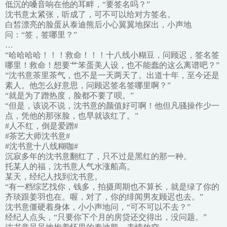
低沉的嗓音响在他的耳畔，“要签名吗？”
沈书意太紧张，听成了，可不可以给对方签名。
白皙漂亮的脸蛋从泰迪熊后小心翼翼地探出，小声地
问：“签，签哪里？”
…
“哈哈哈哈！！！救命！！！十八线小糊豆，问顾迟，签名签
哪里！救命！想要艹笨蛋美人设，也不能蠢的这么离谱吧？”
“沈书意茶里茶气，也不是一天两天了。出道十年，至今还是
素人。他怎么好意思，问顾迟签名签哪里啊？”
“就是为了蹭热度，脸都不要了呗。”
“但是，该说不说，沈书意的颜值好可啊！他但凡骚操作少一
点，凭他的那张脸，也早就该红了。”
#人不红，倒是爱蹭#
#茶艺大师沈书意#
#沈书意十八线糊咖#
沉寂多年的沈书意翻红了，只不过是黑红的那一种。
托某人的福，沈书意人气水涨船高。
某天，经纪人找到沈书意。
“有一档综艺找你，钱多，拍摄周期也不算长，就是绿了你的
齐琰跟姜羽也在。喔，对了，你的绯闻男友顾迟也去。”
沈书意僵硬着身体，小小声地问，“可不可以不去？”
经纪人点头，“只要你下个月的房贷还交得出，没问题。”