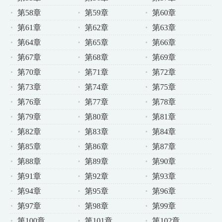
第58章
第59章
第60章
第61章
第62章
第63章
第64章
第65章
第66章
第67章
第68章
第69章
第70章
第71章
第72章
第73章
第74章
第75章
第76章
第77章
第78章
第79章
第80章
第81章
第82章
第83章
第84章
第85章
第86章
第87章
第88章
第89章
第90章
第91章
第92章
第93章
第94章
第95章
第96章
第97章
第98章
第99章
第100章
第101章
第102章