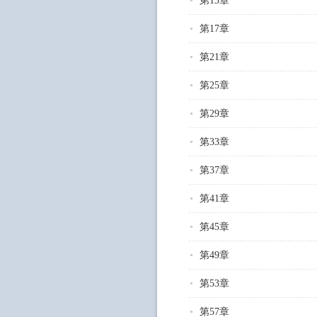
第13章
第17章
第21章
第25章
第29章
第33章
第37章
第41章
第45章
第49章
第53章
第57章