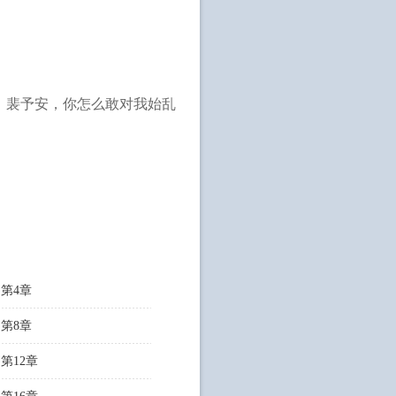
。裴予安，你怎么敢对我始乱
第4章
第8章
第12章