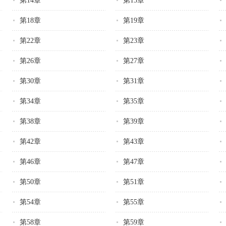
第14章
第15章
第18章
第19章
第22章
第23章
第26章
第27章
第30章
第31章
第34章
第35章
第38章
第39章
第42章
第43章
第46章
第47章
第50章
第51章
第54章
第55章
第58章
第59章