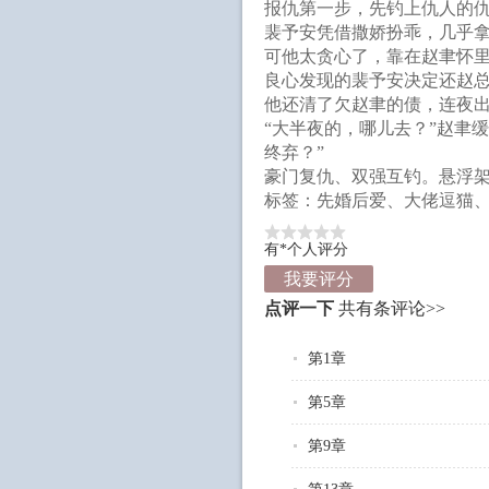
报仇第一步，先钓上仇人的
裴予安凭借撒娇扮乖，几乎
可他太贪心了，靠在赵聿怀
良心发现的裴予安决定还赵
他还清了欠赵聿的债，连夜
“大半夜的，哪儿去？”赵聿
终弃？”
豪门复仇、双强互钓。悬浮
标签：先婚后爱、大佬逗猫
有*个人评分
我要评分
点评一下
共有
条评论>>
第1章
第5章
第9章