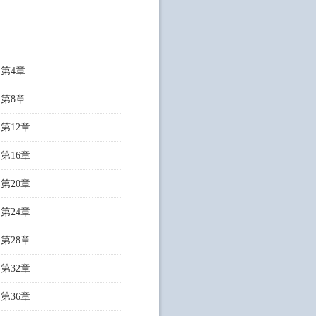
第4章
第8章
第12章
第16章
第20章
第24章
第28章
第32章
第36章