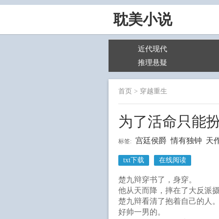
耽美小说
近代现代
推理悬疑
首页
>
穿越重生
为了活命只能
宫廷侯爵
情有独钟
天
标签:
txt下载
在线阅读
楚九辩穿书了，身穿。
他从天而降，摔在了大反派
楚九辩看清了抱着自己的人
好帅一男的。