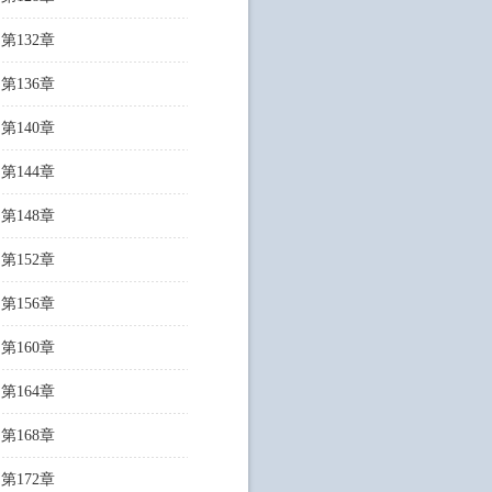
第132章
第136章
第140章
第144章
第148章
第152章
第156章
第160章
第164章
第168章
第172章