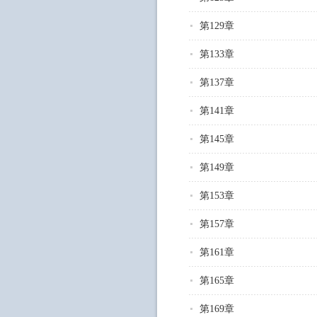
第129章
第133章
第137章
第141章
第145章
第149章
第153章
第157章
第161章
第165章
第169章