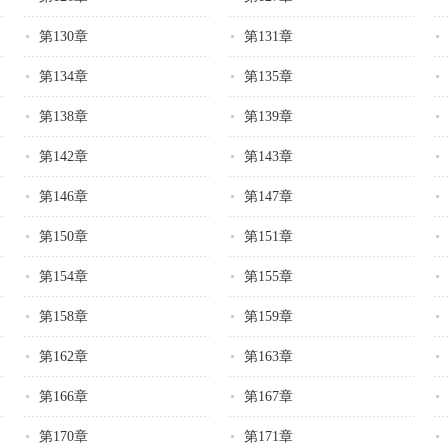
第130章
第131章
第134章
第135章
第138章
第139章
第142章
第143章
第146章
第147章
第150章
第151章
第154章
第155章
第158章
第159章
第162章
第163章
第166章
第167章
第170章
第171章