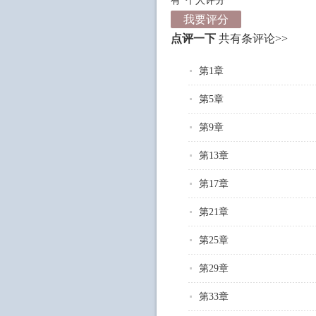
有*个人评分
我要评分
点评一下
共有
条评论>>
第1章
第5章
第9章
第13章
第17章
第21章
第25章
第29章
第33章