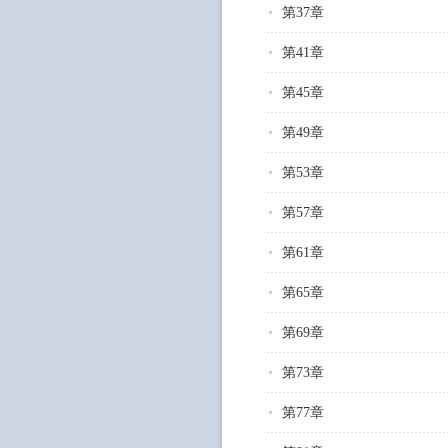
第37章
第41章
第45章
第49章
第53章
第57章
第61章
第65章
第69章
第73章
第77章