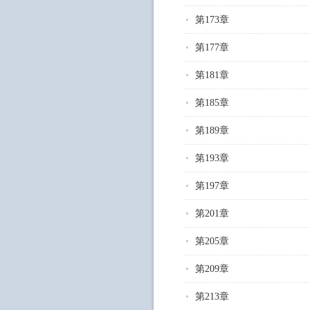
第173章
第177章
第181章
第185章
第189章
第193章
第197章
第201章
第205章
第209章
第213章