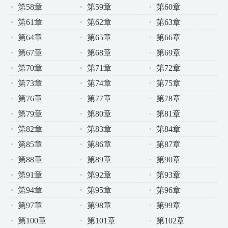
第58章
第59章
第60章
第61章
第62章
第63章
第64章
第65章
第66章
第67章
第68章
第69章
第70章
第71章
第72章
第73章
第74章
第75章
第76章
第77章
第78章
第79章
第80章
第81章
第82章
第83章
第84章
第85章
第86章
第87章
第88章
第89章
第90章
第91章
第92章
第93章
第94章
第95章
第96章
第97章
第98章
第99章
第100章
第101章
第102章