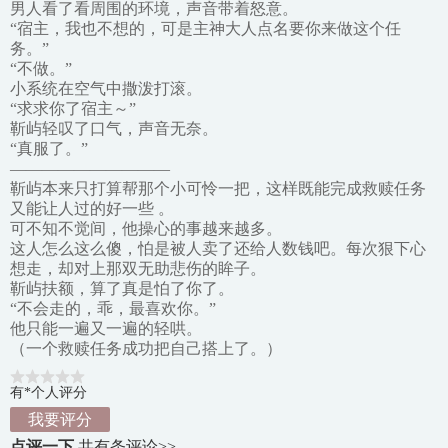
男人看了看周围的环境，声音带着怒意。
“宿主，我也不想的，可是主神大人点名要你来做这个任
务。”
“不做。”
小系统在空气中撒泼打滚。
“求求你了宿主～”
靳屿轻叹了口气，声音无奈。
“真服了。”
——————————
靳屿本来只打算帮那个小可怜一把，这样既能完成救赎任务
又能让人过的好一些 。
可不知不觉间，他操心的事越来越多。
这人怎么这么傻，怕是被人卖了还给人数钱吧。每次狠下心
想走，却对上那双无助悲伤的眸子。
靳屿扶额，算了真是怕了你了。
“不会走的，乖，最喜欢你。”
他只能一遍又一遍的轻哄。
（一个救赎任务成功把自己搭上了。）
有*个人评分
我要评分
点评一下
共有
条评论>>