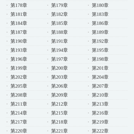
第178章
第179章
第180章
第181章
第182章
第183章
第184章
第185章
第186章
第187章
第188章
第189章
第190章
第191章
第192章
第193章
第194章
第195章
第196章
第197章
第198章
第199章
第200章
第201章
第202章
第203章
第204章
第205章
第206章
第207章
第208章
第209章
第210章
第211章
第212章
第213章
第214章
第215章
第216章
第217章
第218章
第219章
第220章
第221章
第222章