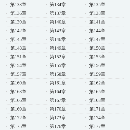
第133章
第134章
第135章
第136章
第137章
第138章
第139章
第140章
第141章
第142章
第143章
第144章
第145章
第146章
第147章
第148章
第149章
第150章
第151章
第152章
第153章
第154章
第155章
第156章
第157章
第158章
第159章
第160章
第161章
第162章
第163章
第164章
第165章
第166章
第167章
第168章
第169章
第170章
第171章
第172章
第173章
第174章
第175章
第176章
第177章