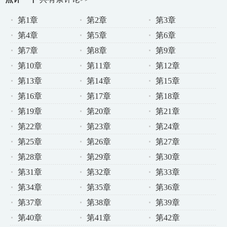
第1章
第2章
第3章
第4章
第5章
第6章
第7章
第8章
第9章
第10章
第11章
第12章
第13章
第14章
第15章
第16章
第17章
第18章
第19章
第20章
第21章
第22章
第23章
第24章
第25章
第26章
第27章
第28章
第29章
第30章
第31章
第32章
第33章
第34章
第35章
第36章
第37章
第38章
第39章
第40章
第41章
第42章