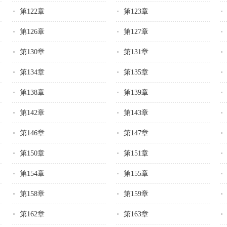
第122章
第123章
第126章
第127章
第130章
第131章
第134章
第135章
第138章
第139章
第142章
第143章
第146章
第147章
第150章
第151章
第154章
第155章
第158章
第159章
第162章
第163章