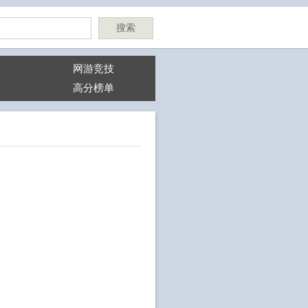
搜索
网游竞技
高分榜单