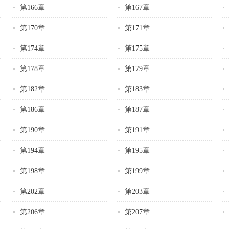
第166章
第167章
第170章
第171章
第174章
第175章
第178章
第179章
第182章
第183章
第186章
第187章
第190章
第191章
第194章
第195章
第198章
第199章
第202章
第203章
第206章
第207章