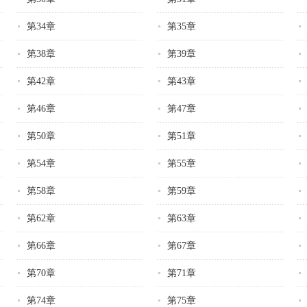
第34章
第35章
第38章
第39章
第42章
第43章
第46章
第47章
第50章
第51章
第54章
第55章
第58章
第59章
第62章
第63章
第66章
第67章
第70章
第71章
第74章
第75章