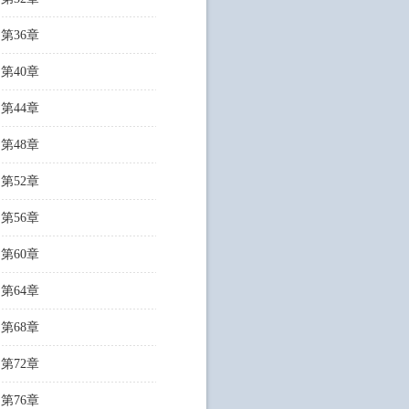
第36章
第40章
第44章
第48章
第52章
第56章
第60章
第64章
第68章
第72章
第76章