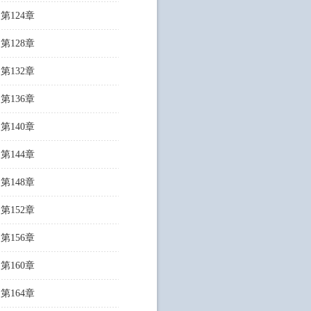
第124章
第128章
第132章
第136章
第140章
第144章
第148章
第152章
第156章
第160章
第164章