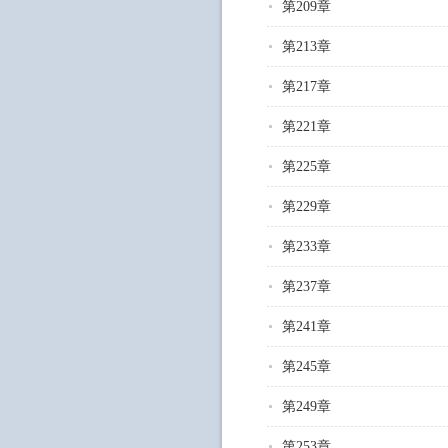
第209章
第213章
第217章
第221章
第225章
第229章
第233章
第237章
第241章
第245章
第249章
第253章