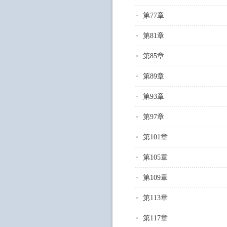
第77章
第81章
第85章
第89章
第93章
第97章
第101章
第105章
第109章
第113章
第117章