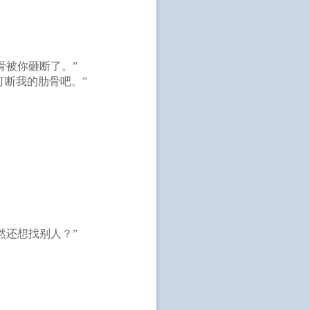
骨被你砸断了。”
打断我的肋骨吧。”
然还想找别人？”