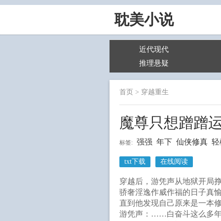
耽美小说
近代现代
推理悬疑
首页
>
穿越重生
魔尊只想蹭蹭
强强
年下
仙侠修真
轻
标签:
txt下载
在线阅读
穿越后，游凭声从地狱开局
骄奢淫逸作威作福的日子真
直到他发现自己原来是一本
游凭声：……白奋斗这么多