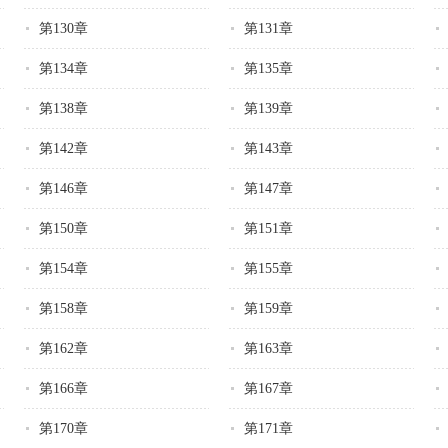
第130章
第131章
第134章
第135章
第138章
第139章
第142章
第143章
第146章
第147章
第150章
第151章
第154章
第155章
第158章
第159章
第162章
第163章
第166章
第167章
第170章
第171章