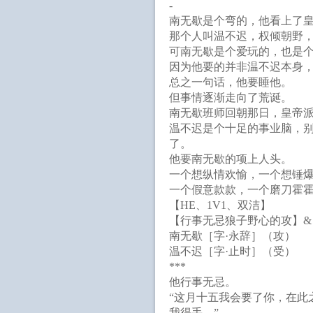
-
南无歇是个弯的，他看上了
那个人叫温不迟，权倾朝野
可南无歇是个爱玩的，也是
因为他要的并非温不迟本身
总之一句话，他要睡他。
但事情逐渐走向了荒诞。
南无歇班师回朝那日，皇帝
温不迟是个十足的事业脑，
了。
他要南无歇的项上人头。
一个想纵情欢愉，一个想锤
一个假意款款，一个磨刀霍
【HE、1V1、双洁】
【行事无忌狼子野心的攻】&
南无歇［字·永辞］（攻）
温不迟［字·止时］（受）
***
他行事无忌。
“这月十五我会要了你，在此
我得手。”