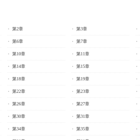
第2章
第3章
第6章
第7章
第10章
第11章
第14章
第15章
第18章
第19章
第22章
第23章
第26章
第27章
第30章
第31章
第34章
第35章