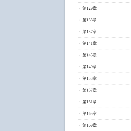
第129章
第133章
第137章
第141章
第145章
第149章
第153章
第157章
第161章
第165章
第169章