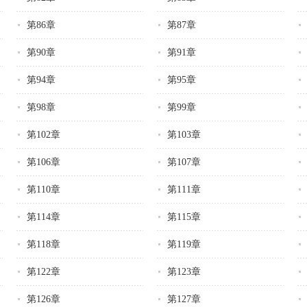
第86章
第87章
第90章
第91章
第94章
第95章
第98章
第99章
第102章
第103章
第106章
第107章
第110章
第111章
第114章
第115章
第118章
第119章
第122章
第123章
第126章
第127章