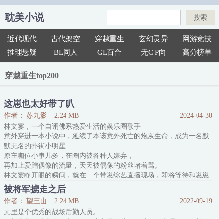
耽美小说
搜索
近代现代
古代架空
穿越重生
玄幻灵异
网游竞技
推理悬疑
BL同人
GL百合
无C P向
高分榜单
穿越重生top200
这崽也太好带了叭
作者： 苏九影
2.24 MB
2024-04-30
林文宴，一个自诩佛系热爱生活的娱乐圈歌手
意外穿进一本小说中，延续了本该意外死亡的炮灰生命，成为一名默
默无名的扑街小明星
原主咖位小事儿多，在圈内被各种人嫌弃，
再加上爱蹭偶像的流量，天天被偶像的粉丝堵着骂。
林文宴睁开眼的瞬间，就在一个带崽综艺直播现场，即将等待和崽崽
组团直播
被将军掳走之后
四名小崽崽，一个是小童星自带流量，一个活泼乐观小陶器，一个娇
作者： 望三山
2.24 MB
2022-09-19
气粘人娇气包
元里是个优秀的战场后勤人员。
只剩下的小家伙叫糯糯，