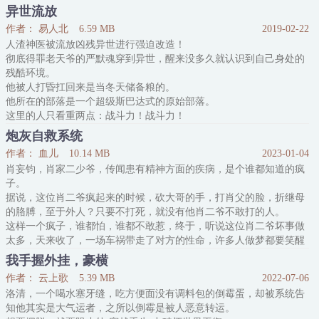
俞塘：？？？
异世流放
系统：所以需要你再去一趟，修复世界。
作者： 易人北
6.59 MB
2019-02-22
俞塘：乖，别闹。
人渣神医被流放凶残异世进行强迫改造！
系统：现在开启传送。
彻底得罪老天爷的严默魂穿到异世，醒来没多久就认识到自己身处的
于是——
残酷环境。
十个世界的黑化大佬：这一次，我绝对不会再允许你从我的面前
他被人打昏扛回来是当冬天储备粮的。
消失。
他所在的部落是一个超级斯巴达式的原始部落。
这里的人只看重两点：战斗力！战斗力！
前者战斗力用在战场上，后者战斗力……
炮灰自救系统
** ** **
作者： 血儿
10.14 MB
2023-01-04
看病？中医？喝苦渣？那是个什么玩意？你是不是想谋害本部落的勇
肖妄钧，肖家二少爷，传闻患有精神方面的疾病，是个谁都知道的疯
士们？杀！
子。
种植小麦？养猪养鸡？我们是战士，不是奴隶！杀！
据说，这位肖二爷疯起来的时候，砍大哥的手，打肖父的脸，折继母
教女人做衣服煮饭？给她们制作肥皂和香水？操，竟然勾引部落的女
的胳膊，至于外人？只要不打死，就没有他肖二爷不敢打的人。
人！杀！
这样一个疯子，谁都怕，谁都不敢惹，终于，听说这位肖二爷坏事做
你说你是神的使者
太多，天来收了，一场车祸带走了对方的性命，许多人做梦都要笑醒
了，却不知这位肖二爷得到了一个快穿系统，车祸也非意外，有一
我手握外挂，豪横
日，这位疯子二爷必定会回来有仇报仇，有怨报怨……
作者： 云上歌
5.39 MB
2022-07-06
洛清，一个喝水塞牙缝，吃方便面没有调料包的倒霉蛋，却被系统告
知他其实是大气运者，之所以倒霉是被人恶意转运。