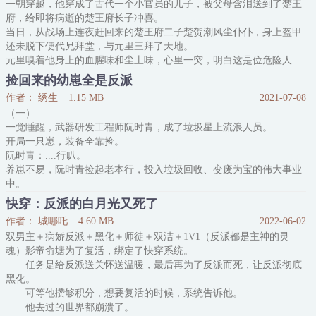
一朝穿越，他穿成了古代一个小官员的儿子，被父母含泪送到了楚王
满脸警惕、沉默寡言、挑食、不爱哭也不爱笑
府，给即将病逝的楚王府长子冲喜。
三个明星嘉宾：先下手为强，抱走三个，剩下糯糯
当日，从战场上连夜赶回来的楚王府二子楚贺潮风尘仆仆，身上盔甲
林文宴和小糯糯大眼瞪小眼：
还未脱下便代兄拜堂，与元里三拜了天地。
元里嗅着他身上的血腥味和尘土味，心里一突，明白这是位危险人
物。
捡回来的幼崽全是反派
当晚，楚贺潮又要代兄和他喝合卺酒。
作者： 绣生
1.15 MB
2021-07-08
元里笑意温和，“将军请。”
（一）
握着酒杯的手指青葱如玉，俊俏面上长睫轻垂。
一觉睡醒，武器研发工程师阮时青，成了垃圾星上流浪人员。
楚贺潮似笑非笑地看了他一会儿，抬手将酒水一饮而尽。
开局一只崽，装备全靠捡。
半个月后，楚王府长子病逝，楚贺潮掳了元里上了坐
阮时青：....行叭。
养崽不易，阮时青捡起老本行，投入垃圾回收、变废为宝的伟大事业
中。
（二）
快穿：反派的白月光又死了
B3024垃圾星上，一家藏在角落的修理店闻名星际，据说只要出的起
作者： 城哪吒
4.60 MB
2022-06-02
价，没有店主造不出来的武器。
双男主＋病娇反派＋黑化＋师徒＋双洁＋1V1（反派都是主神的灵
而店主阮时青，从吃不起饭、还带着五只崽的三无穿越人士，一跃成
魂）影帝俞塘为了复活，绑定了快穿系统。
为星际黑榜首富。
任务是给反派送关怀送温暖，最后再为了反派而死，让反派彻底
他收拾收拾行李，挨个将小崽子抱进飞船舱内，准备带幼崽们去首都
黑化。
星见见世面。
可等他攒够积分，想要复活的时候，系统告诉他。
然而刚出港口，看着四处张贴的通缉令，阮时青头顶缓缓冒出一个
他去过的世界都崩溃了。