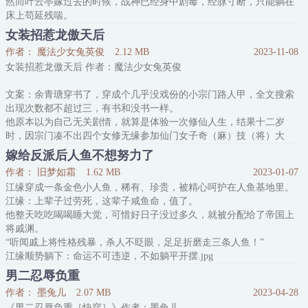
然而叶云亭嫁过去的时候，战神已经身中剧毒，经脉寸断，只能躺在
床上苟延残喘。
叶云亭心如死灰嫁过去，因惧怕战神凶名，躲在自己的院子里得过且
女装招惹龙傲天后
过。没过多久，他因误喝了给永安王的毒汤，就此命丧黄泉。
作者： 魔法少女兔英俊
2.12 MB
2023-11-08
临死前，那个据说快死了的永安王半跪在他床前，握着他的手郑重承
女装招惹龙傲天后 作者：魔法少女兔英俊
诺：“你因我而丧命，从今往后，我会竭我所能庇护你的亲人，你安
心去吧。”
文案：余青瑭穿书了，穿成个几乎没戏份的小宗门路人甲，全文搜索
后来他登基为帝，果
出现次数都不超过三，有书和没书一样。
他原本以为自己无关剧情，就算是体验一次修仙人生，结果十二岁
时，因宗门凑不出四个女修无缘参加仙门女子奇（麻）技（将）大
比，被他大师姐套上女装拎去了万仙阁凑数。
嫁给反派后人鱼不想努力了
万仙阁后山，他见到了年纪尚小的龙傲天，龙傲天说对“她”一见钟
作者： 旧梦如霜
1.62 MB
2023-01-07
情。
江缘穿成一条金色小人鱼，稀有、珍贵，被精心呵护在人鱼基地里。
余青瑭：“……”
江缘：上辈子过劳死，这辈子咸鱼命，值了。
他皮笑肉不笑，“哈哈，我年纪尚小，有本事你以后来提亲。”
他整天吃吃喝喝睡大觉，可惜好日子没过多久，就被分配给了帝国上
龙傲天折了枝桃花与他，眸光璀璨顾盼流光，一派天真少年风流
将戚渊。
“听闻戚上将性格残暴，杀人不眨眼，足足折磨走三条人鱼！”
江缘顺势躺下：命运不可违逆，不如躺平开摆.jpg
初见，戚渊漠然说：“随便丢哪，别碍着我眼。”
男二忍辱负重
江缘：什么？不用工作了？还有这种好事！？
作者： 墨兔儿
2.07 MB
2023-04-28
第二次见面，戚渊冷酷道：“人鱼这种生物，最是趋炎附势，没一条
《男二忍辱负重［快穿］》作者：墨兔儿