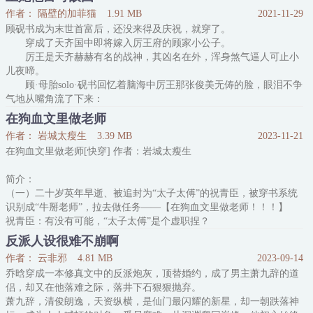
主角攻&主角受：你做梦。
作者： 隔壁的加菲猫
1.91 MB
2021-11-29
众人：不要脸，那是伴侣间才能做的亲密事情。
顾砚书成为末世首富后，还没来得及庆祝，就穿了。
苏九漓被拒绝，一指旁边海报上面威风凛凛的大白虎，眼神冒光：这
穿成了天齐国中即将嫁入厉王府的顾家小公子。
才是我最爱的毛绒绒，我
厉王是天齐赫赫有名的战神，其凶名在外，浑身煞气逼人可止小
要撸他！
儿夜啼。
主角攻：你疯了，那是我的舅舅。
顾·母胎solo·砚书回忆着脑海中厉王那张俊美无俦的脸，眼泪不争
主角受：你疯
气地从嘴角流了下来：
好不好看的不重要，我主要是喜欢脾气臭的。
在狗血文里做老师
*
作者： 岩城太瘦生
3.39 MB
2023-11-21
天齐国人人皆知，厉王阴狠暴戾，喜怒无常。
在狗血文里做老师[快穿] 作者：岩城太瘦生
在顾家小公子被赐给厉王为正妃后，天齐国百姓无一不在心中扼
腕：
简介：
可惜顾家那艳冠京华的小公子了。
（一）二十岁英年早逝、被追封为“太子太傅”的祝青臣，被穿书系统
有好事者甚至开设了赌盘：赌顾小
识别成“牛掰老师”，拉去做任务——【在狗血文里做老师！！！】
祝青臣：有没有可能，“太子太傅”是个虚职捏？
系统：不可能，绝不可能！
反派人设很难不崩啊
古代世界，贱受惊才绝艳，十年寒窗，却在殿试前一天被渣攻强迫，
作者： 云非邪
4.81 MB
2023-09-14
殿试当天发起高热，在御前晕倒，被有眼无珠的皇帝发配边疆整整十
乔晗穿成一本修真文中的反派炮灰，顶替婚约，成了男主萧九辞的道
年。
侣，却又在他落难之际，落井下石狠狠抛弃。
渣攻让他给自己做军师，一起造反。
萧九辞，清俊朗逸，天资纵横，是仙门最闪耀的新星，却一朝跌落神
成功后，渣攻做皇帝，他在深宫做皇后。