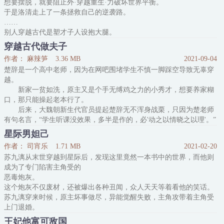
想要摆脱，就要阻止外·穿越重生·力破坏世界平衡。
于是洛清走上了一条拯救自己的逆袭路。
……
别人穿越古代是塑才子人设抱大腿。
洛清他是：一亩量产两三千斤的土豆红薯大甩卖啦，锋利的无上利器
穿越古代做夫子
订做啦。
作者： 麻辣笋
3.36 MB
2021-09-04
搅动风云后，转身搭上皇帝，无人敢动。
楚辞是一个高中老师，因为在网吧围堵学生不慎一脚踩空导致无辜穿
别人穿越现代是当明星嫁大佬。
越。
洛清他是：种灵植，卖修炼功法，搞核武器，再把自己上交给国家，
新家一贫如洗，原主又是个手无缚鸡之力的小秀才，想要养家糊
无人敢惹。
口，那只能操起老本行了。
别人穿越星际是做美食弄直播。
后来，大魏朝新生代官员提起楚辞无不浑身战栗，只因为楚老师
洛清他是：辟谷
有句名言，“学生听课没效果，多半是作的，必'动之以情晓之以理'。”
内容标签： 穿越时空 升级流 科举 朝堂之上
星际男妲己
搜索关键字：主角：楚辞，寇静 ┃ 配角：楚家人 ┃ 其它：预收
作者： 司宵乐
1.71 MB
2021-02-20
《穿越之齐家》
苏九漓从末世穿越到星际后，发现这里竟然一本书中的世界，而他则
一句话简介：不听课，毋宁死
成为了专门陷害主角受的
作品简评：A市高中语文组扛把子楚辞一朝穿越，来
恶毒炮灰。
这个炮灰不仅废材，还被爆出各种丑闻，众人天天等着看他的笑话。
苏九漓穿来时候，原主坏事做尽，异能觉醒失败，主角攻带着主角受
上门退婚。
苏九漓：退婚不是不可以，只要你变成兽形让我撸爽了。
王妃他富可敌国