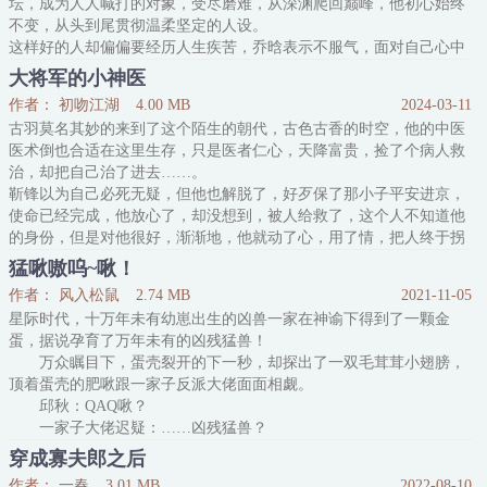
坛，成为人人喊打的对象，受尽磨难，从深渊爬回巅峰，他初心始终
祝青臣：？
不变，从头到尾贯彻温柔坚定的人设。
“咻”的一下清醒过来，在贱受房
这样好的人却偏偏要经历人生疾苦，乔晗表示不服气，面对自己心中
小说男主top1，乔晗决定反抗系统人设改变剧情。
大将军的小神医
目标：帮美强惨男主走向龙傲天之路！
作者： 初吻江湖
4.00 MB
2024-03-11
系统：警告！警告！严重警告！你是反派炮灰，要执行任务。
古羽莫名其妙的来到了这个陌生的朝代，古色古香的时空，他的中医
乔晗：拜托，那可是我男神啊！我家男神怎么
医术倒也合适在这里生存，只是医者仁心，天降富贵，捡了个病人救
治，却把自己治了进去……。
靳锋以为自己必死无疑，但他也解脱了，好歹保了那小子平安进京，
使命已经完成，他放心了，却没想到，被人给救了，这个人不知道他
的身份，但是对他很好，渐渐地，他就动了心，用了情，把人终于拐
到了身边……。
猛啾嗷呜~啾！
关键字：大将军的小神医，初吻江湖，穿越，中医，古羽，靳锋，靳
作者： 风入松鼠
2.74 MB
2021-11-05
常胜，靳不二
星际时代，十万年未有幼崽出生的凶兽一家在神谕下得到了一颗金
蛋，据说孕育了万年未有的凶残猛兽！
万众瞩目下，蛋壳裂开的下一秒，却探出了一双毛茸茸小翅膀，
顶着蛋壳的肥啾跟一家子反派大佬面面相觑。
邱秋：QAQ啾？
一家子大佬迟疑：……凶残猛兽？
#特么这辈子就没这么离谱过#
穿成寡夫郎之后
*
作者： 一春
3.01 MB
2022-08-10