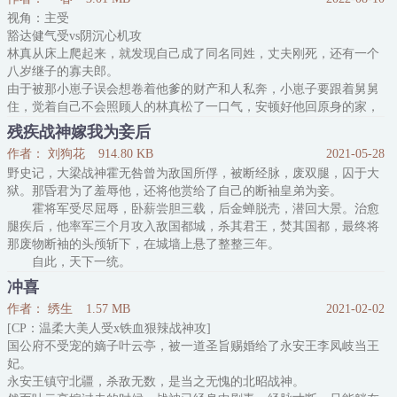
全家残暴肉食系，偏偏小儿子是个食草系！？
视角：主受
对此全星际内心OS：可怜崽儿，多半药丸。
豁达健气受vs阴沉心机攻
直到化形期照片意外曝光，看到被一家子大佬牵在身边，抱着一
林真从床上爬起来，就发现自己成了同名同姓，丈夫刚死，还有一个
只小龙，淡紫色眼眸腼腆回望的少年后，全宇宙都疯
八岁继子的寡夫郎。
由于被那小崽子误会想卷着他爹的财产和人私奔，小崽子要跟着舅舅
住，觉着自己不会照顾人的林真松了一口气，安顿好他回原身的家，
带着家人发家致富奔小康。
残疾战神嫁我为妾后
哪想到小崽子舅舅舅母为了银子虐待小崽子，他这个继爹只能收拾了
作者： 刘狗花
914.80 KB
2021-05-28
舅舅舅母将其接回来，顺便为了不让孩子长歪，将其送进学堂。
野史记，大梁战神霍无咎曾为敌国所俘，被断经脉，废双腿，囚于大
童生，秀才，举人，状元
狱。那昏君为了羞辱他，还将他赏给了自己的断袖皇弟为妾。
顾凛越来越有本事，成了当朝最年轻的首辅。
霍将军受尽屈辱，卧薪尝胆三载，后金蝉脱壳，潜回大景。治愈
林真发现，这个便宜儿子看他的目光越来越不对劲了，
腿疾后，他率军三个月攻入敌国都城，杀其君王，焚其国都，最终将
那废物断袖的头颅斩下，在城墙上悬了整整三年。
自此，天下一统。
——
冲喜
某高校历史系导师江随舟，收到了一篇以霍无咎的野史为根据写
作者： 绣生
1.57 MB
2021-02-02
的毕业论文，将学生批评了一番。
[CP：温柔大美人受x铁血狠辣战神攻]
再睁眼，他穿成了野史中的那个断袖王爷。
国公府不受宠的嫡子叶云亭，被一道圣旨赐婚给了永安王李凤岐当王
四下里张灯结彩，下人来报，说敌国那个残废将军
妃。
永安王镇守北疆，杀敌无数，是当之无愧的北昭战神。