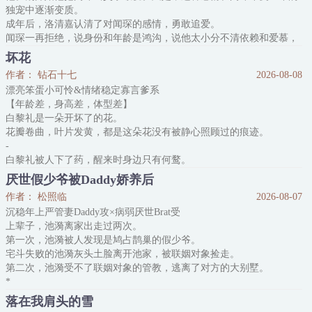
独宠中逐渐变质。
了间小诊所给村里小动物看病，顺便开启了直播问诊
成年后，洛清嘉认清了对闻琛的感情，勇敢追爱。
闻琛一再拒绝，说身份和年龄是鸿沟，说他太小分不清依赖和爱慕，
就是没说对他没意思。
坏花
他觉得有戏，使劲施展魅力。
作者： 钻石十七
2026-08-08
直到那天，他爬上闻琛的床。闻琛扯了领带绑住他作乱的手，无奈叹
漂亮笨蛋小可怜&情绪稳定寡言爹系
息：“嘉嘉，你找个男友吧。”
【年龄差，身高差，体型差】
洛清嘉意识到明撩不行，决定暗钓，找假男友试探闻琛。可闻琛把所
白黎礼是一朵开坏了的花。
有的失
花瓣卷曲，叶片发黄，都是这朵花没有被静心照顾过的痕迹。
-
白黎礼被人下了药，醒来时身边只有何鹜。
他坚信自己与何鹜发生了什么，于是嚎啕一阵之后，要求何鹜对他负
厌世假少爷被Daddy娇养后
责。
作者： 松照临
2026-08-07
他晃荡着不太清醒的小脑袋，按照妈妈教过他的，提出两点要求。
沉稳年上严管妻Daddy攻×病弱厌世Brat受
一、不能让他没钱花。
上辈子，池漪离家出走过两次。
二、不能让他掉眼泪。
第一次，池漪被人发现是鸠占鹊巢的假少爷。
当时的何鹜没有答应下来，因为他和白黎礼之间真的什么都没发生。
宅斗失败的池漪灰头土脸离开池家，被联姻对象捡走。
即便是后来，这两条要求何鹜也只做到了其中一条。
第二次，池漪受不了联姻对象的管教，逃离了对方的大别墅。
没办法，白黎礼太小
*
池漪的联姻对象，薄引鹤——池家的商业合作伙伴，沉稳冷静，深不
落在我肩头的雪
可测，英俊多金。