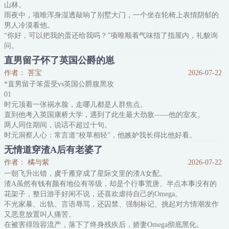
山林。
在呢。”
雨夜中，项唯浑身湿透敲响了别墅大门，一个坐在轮椅上表情阴郁的
那语气
男人冷漠看他。
“你好，可以把我的蛋还给我吗？”项唯顺着气味指了指屋内，礼貌询
问。
——
直男留子怀了英国公爵的崽
A市上层圈子皆知，沈家家主沈霁月手段狠辣，阴鸷无情，却独独对
作者： 菩宝
2026-07-22
爬宠颇为喜爱。
*直男留子笨蛋受vs英国公爵腹黑攻
一个暴雨天里，外人不敢踏足的沈家老宅，住进一位长相昳丽的青
01
年。
时元顶着一张祸水脸，走哪儿都是人群焦点。
有人说他是金丝雀。
直到他考入英国康桥大学，遇到了此生最大劲敌——他的室友。
沈霁月一开始觉得这是个爱说谎的小骗子，指着他的蛇蛋说是自己
两人同住期间，说话不超过十句。
的，后来才发现不是小骗子，是小瞎子。
时元洞察人心：常言道“校草相轻”，他嫉妒我长得比他好看。
只认气味不认人脸的小
果然不出时元所料，他发现室友总盯着他。
无情道穿渣A后有老婆了
这可真是非常容易演变成刑事案件！
作者： 橘与紫
2026-07-22
除非他跟室友生一个孩子，融合两人优良基因，在长相上赶超室友，
一朝飞升出错，虞千雁穿成了星际文里的渣A女配。
才能转移室友注意力了。
渣A虽然有钱有颜有地位有等级，却是个行事荒唐、半点本事没有的
可惜！他是男的，铁直！
花架子，整日游手好闲不说，还喜欢虐待自己的Omega。
直到几个月后。
不光家暴、出轨、言语辱骂，还囚禁、强制标记、挑起对方情潮发作
时元惊恐地摸着微微隆起的小腹：“呕——”
又恶意放置叫人痛苦。
怎么回事，他不
在被害得毁容流产，落下了终身残疾后，娇妻Omega彻底黑化。