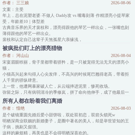
作者： 三三娘
2026-08-06
从任何角度来看，他都是个完美的结婚对象。
文案：主受
唯一的问题就是，池漪从小到大都叫他“薄叔叔”。
年上，总在泥塑老婆·不做人·Daddy攻 vs 嘴毒刻薄·作精漂亮小提琴家
池漪刚满18岁，还没来得及享受自由的成年生活，就被婚约嫁给了薄
受，年龄差10｜体型差
叔叔。
古典音乐界的天才裴枝和，漂亮得跟他的琴艺一样出众，一张嘴也刻
抵达薄家的那天，池漪站
薄得跟他的琴艺一样出众。
裴枝和认定自己这辈子天煞孤星六亲缘浅，
直到一份天价债务，将他送到了那个权势滔天的男人面前。
被疯批们盯上的漂亮猎物
周阎浮，欧洲上流社会最没人敢惹的存在，冷漠，强势，人人巴结，
作者： 河山山
2026-08-04
传说无数。
宋宴眉眼昳丽，骨子里都带着骄矜，是一只被宠得无法无天的漂亮小
裴母：“你只要哄他一句，就能救整个家族。”
猫，
裴枝和准备尽孝。
小猫高兴起来勾得人心尖发痒，不高兴的时候尾巴翘得老高，带着拒
来到周阎浮身边第一天，裴枝和软话+100，刻薄+1，
人千里的骄纵肆意。
来到周阎浮身边
上一世，他遭网暴家破人亡，从云端摔进泥里，惨死收场。
弥留之际，只有病弱清冷的季修岚，拼了命向他伸手，成了他最后一
束光。
所有人都在盼着我们离婚
重生后他知道，季修岚会被一群疯批盯上，万劫不复。
作者： 愔绝
2026-08-03
于是危险降临，他毅然挡在季修岚面前，
是个破镜重圆先婚后爱小甜饼啦，双处双初恋，双箭头锁死w
不曾想——
明栖深商业联姻的新婚妻子，是圈中著名的美人，却是举世皆知的王
那群疯批的目光，在看到宋宴的第一眼时，就全都黏在了这骄纵惹眼
子病，挑剔又倔强。
的小少爷身上，眼神滚烫且疯狂。
这样的麻烦精，再美也是不会得明栖深喜欢的。
他们想把这只无法无天的漂亮小猫占为