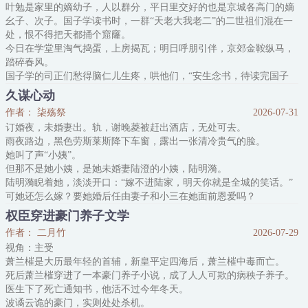
叶勉是家里的嫡幼子，人以群分，平日里交好的也是京城各高门的嫡
彻底空白了。
幺子、次子。国子学读书时，一群“天老大我老二”的二世祖们混在一
但他隐约想起了一些片段。他好
处，恨不得把天都捅个窟窿。
今日在学堂里淘气捣蛋，上房揭瓦；明日呼朋引伴，京郊金鞍纵马，
踏碎春风。
国子学的司正们愁得脑仁儿生疼，哄他们，“安生念书，待读完国子
学，荫生入仕，从此无拘无束，朝堂之上自有另一番快活，任你们自
久谋心动
在！”
作者： 柒殇祭
2026-07-31
一起子官N代们听了这话更来劲了，他们自小就羡慕家里父兄不必坐
订婚夜，未婚妻出。轨，谢晚菱被赶出酒店，无处可去。
馆背书，晨起衙门点个卯，晚间酒楼赴个宴，何其逍遥恣意！
雨夜路边，黑色劳斯莱斯降下车窗，露出一张清冷贵气的脸。
几人在学舍廊下罚着跪，七嘴八舌吵吵闹
她叫了声“小姨”。
但那不是她小姨，是她未婚妻陆澄的小姨，陆明漪。
陆明漪睨着她，淡淡开口：“嫁不进陆家，明天你就是全城的笑话。”
可她还怎么嫁？要她婚后任由妻子和小三在她面前恩爱吗？
她通红着眼，车里的女人走下来，冰冷指尖抚过她眼尾。
权臣穿进豪门养子文学
“陆家未婚的人不止陆澄。”
作者： 二月竹
2026-07-29
“还有你面前这个。”
视角：主受
*
萧兰槯是大历最年轻的首辅，新皇平定四海后，萧兰槯中毒而亡。
陆明漪在港城翻手云雨，积威深重，就算谢晚菱对她有过救命之恩，
死后萧兰槯穿进了一本豪门养子小说，成了人人可欺的病秧子养子。
也不敢造次。
医生下了死亡通知书，他活不过今年冬天。
她只当和陆明漪
波谲云诡的豪门，实则处处杀机。