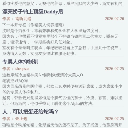
看似疼爱他的慈父，无视他的养母，威严沉默的大少爷，斯文有礼的
二少爷，阳光无邪四少爷。
漂亮捞子钓上顶级Daddy后
通通想要置他于死地。
作者： 南听北遥
2026-07-26
因为他不是文名中的“养子”，他是真少爷，二少爷才是真主角“养
下一本开专栏《作精美人饲养指南》
子”。
沈眠是个穷学生，靠着兼职和奖学金在大学里勉强度日。
而另一位主角，也是学校里为了激发假少爷嫉妒心而假装靠近萧兰槯
因为穷，他很看不惯寝室里那个不把钱当钱的富二代室友，骄奢无
的唯一“好友”。
度，轻浮滥情，一学期能换好几任对象。
……
室友有个哥哥叫江砚承，年纪轻轻就当上了总裁，手握几十亿资产，
后来，萧兰槯又遇到了一个
身边情人无数，女朋友换得比衣服还勤快。
沈眠嗤之以鼻，感觉和这种人呼吸同一片空气都难受。
专属人体抑制剂
可偏偏生活费紧张，父亲的医药费又迫在眉睫。他走投无路，咬牙给
作者： sheepsea
2026-07-25
自己捏了个“软萌甜妹”的人设，决定在网上钓那些人傻钱多又贪爱美
道貌岸然冷血精神病A x因利乘便清冷大美人O
色的富二代捞钱。
老婆控x野心家
他精准地钓上了室友哥哥这条
因为母亲昂贵的医疗费，郁歆云16岁时便被送到席家，成为席家小少
爷的专属人体抑制剂。
起初，郁歆云只觉得席恒是个脾气古怪的孩子，冷漠、寡言、难以接
近。但渐渐的，他似乎找到了驯化这个Alpha的方法。
很快，对方越发黏他，改口唤他哥哥，教他弹琴滑雪，牵着他的手同
人，可以把蛋还给蛇吗？
旁人介绍，夜晚同睡，什么事都要一起。
作者： 锦上鲤
2026-07-25
每每发病，Alpha总是会埋在他怀里，深深嗅闻周遭的信息素。而郁
项唯是个响尾蛇精，化形当天他的蛋不见了。为了找蛋，他孤身离开
歆云动作从生疏到熟练，温柔又耐心地轻拍他的后背：“小恒，哥哥