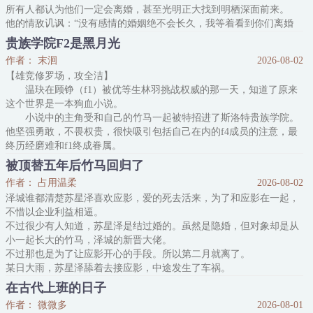
所有人都认为他们一定会离婚，甚至光明正大找到明栖深面前来。
他的情敌讥讽：“没有感情的婚姻绝不会长久，我等着看到你们离婚
的新闻。”
贵族学院F2是黑月光
商业对手公然挑衅：“明总，令夫人真是我见过最美的人——你们什
作者： 末洄
2026-08-02
么时候离婚？”
【雄竞修罗场，攻全洁】
朋友也在催：“深哥，什么时候离婚啊？你结婚后天天按时往家赶，
温玦在顾铮（f1）被优等生林羽挑战权威的那一天，知道了原来
哥们八百年没跟你喝过一次酒了。”
这个世界是一本狗血小说。
明栖深气得要死
小说中的主角受和自己的竹马一起被特招进了斯洛特贵族学院。
他坚强勇敢，不畏权贵，很快吸引包括自己在内的f4成员的注意，最
终历经磨难和f1终成眷属。
而温玦是小说f4中的f2，是小说里的温柔男配，是主角受白月
被顶替五年后竹马回归了
光。
作者： 占用温柔
2026-08-02
真是无聊啊。
泽城谁都清楚苏星泽喜欢应影，爱的死去活来，为了和应影在一起，
温玦无意陷入纷争，干脆给自己找一些别的乐子，主角受的竹马
不惜以企业利益相逼。
沈叙白。
不过很少有人知道，苏星泽是结过婚的。虽然是隐婚，但对象却是从
他看到了他第一眼，就知道他和自己是同类人的外表下隐藏着不
小一起长大的竹马，泽城的新晋大佬。
为人知的阴影。
不过那也是为了让应影开心的手段。所以第二月就离了。
某日大雨，苏星泽舔着去接应影，中途发生了车祸。
醒来后，他看向床边坐着的俊美男人，喊了声:“小路，我难受。”
在古代上班的日子
陆行文瞬间一僵，震惊之中点了点头:“别怕，我在呢。”
作者： 微微多
2026-08-01
苏星泽失忆了。他只有十七岁之前的记忆，十七岁到二十二岁的记忆