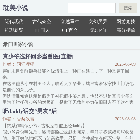
耽美小说
搜索
近代现代
古代架空
穿越重生
玄幻灵异
网游竞技
推理悬疑
BL同人
GL百合
无C P向
高分榜单
豪门世家小说
真少爷选择回乡当兽医[直播]
作者： 阿狸狸狸
2026-08-09
穿到末世觉醒御兽技能的沈清淮上一秒正在逃亡，下一秒又穿了回
来。
在这里他从小在村里长大，临近大学毕业，城里富豪宋家找上门说他
是他们的亲儿子。
但沈清淮知道认亲是假为了衬托假少爷是真，他只不过是真假少爷文
里为了衬托假少爷的对照组，是做了无数的努力依旧融入不了这个家
的npc。
听daddy话交“男友”后
对照组的下场都逃不过凄凉二字。
作者： 香梨吹雪
2026-08-08
厌倦了每天你争我抢提心吊胆的沈清淮当即决定，离开城市回到乡
【钓系作精假少爷vs古板克制假正经daddy】
下，提前过上养老生活。
假少爷身份曝光后，洛清嘉险些被赶出闻家，幸好掌权叔叔闻琛收留
*
他。刚开始他把闻琛当父亲敬爱。只是，这种感情在闻琛年复一年的
回到乡下凭借自己的御兽技能和多年的经验，沈清淮干起老本行，开