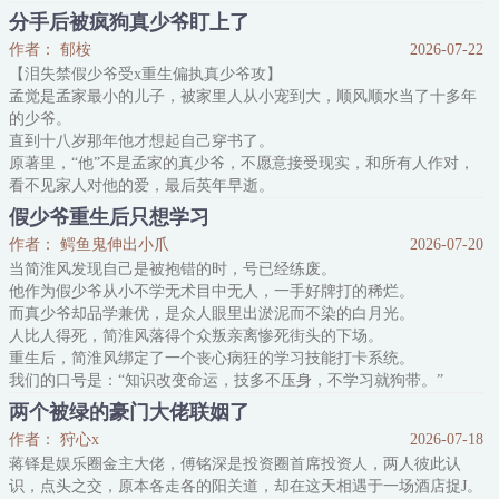
废了渣A的等级、掏了渣A的腺体、断了渣A的腿骨，一举揭露了渣A
分手后被疯狗真少爷盯上了
的叛国证据，将人送去垃圾星流放。
作者： 郁桉
2026-07-22
回忆完剧情，虞千雁心有余悸，腺体腿骨都隐隐作痛。
【泪失禁假少爷受x重生偏执真少爷攻】
目前剧情进行到渣A跟娇妻订婚的节点，为了改写
孟觉是孟家最小的儿子，被家里人从小宠到大，顺风顺水当了十多年
的少爷。
直到十八岁那年他才想起自己穿书了。
原著里，“他”不是孟家的真少爷，不愿意接受现实，和所有人作对，
看不见家人对他的爱，最后英年早逝。
而那个被原主，也就是现在的他，偷了十几年人生的真少爷叫陆知
假少爷重生后只想学习
叙。
作者： 鳄鱼鬼伸出小爪
2026-07-20
孟觉：名字有点耳熟。
当简淮风发现自己是被抱错的时，号已经练废。
这时，铃声响起，手机屏幕一亮，陆知叙三个字明晃晃地倒映在眼眸
他作为假少爷从小不学无术目中无人，一手好牌打的稀烂。
里。
而真少爷却品学兼优，是众人眼里出淤泥而不染的白月光。
啊，想起来了。
人比人得死，简淮风落得个众叛亲离惨死街头的下场。
陆知叙是他新交的男朋友。
重生后，简淮风绑定了一个丧心病狂的学习技能打卡系统。
所以……现在提出分手还来得及吗？
我们的口号是：“知识改变命运，技多不压身，不学习就狗带。”
*
按系统的意思，简淮风上辈子处处比不过真少爷，就是因为自身空无
陆知叙，学神级
两个被绿的豪门大佬联姻了
一物，要学识没学识，要特长没特长。
作者： 狩心x
2026-07-18
重活一世，定要他且自新改性情，好好学习修身养性……
蒋铎是娱乐圈金主大佬，傅铭深是投资圈首席投资人，两人彼此认
=
识，点头之交，原本各走各的阳关道，却在这天相遇于一场酒店捉J。
后来，真少爷他带着满身光