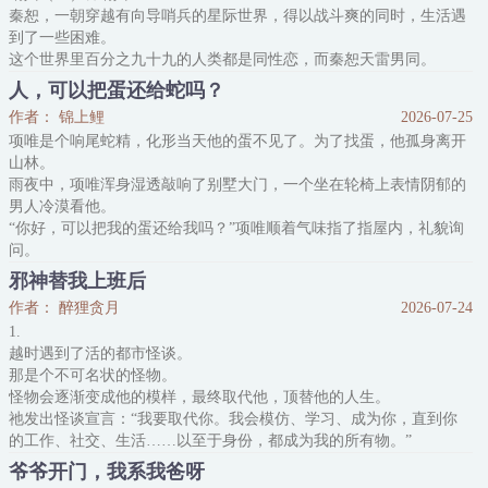
秦恕，一朝穿越有向导哨兵的星际世界，得以战斗爽的同时，生活遇
起点龙傲天，可以血流成河，可以奄奄一息，但绝不能肾
到了一些困难。
这个世界里百分之九十九的人类都是同性恋，而秦恕天雷男同。
*
人，可以把蛋还给蛇吗？
一次大胜归来，帝国边境得以平定，荣归故里的新晋上校秦恕也被组
作者： 锦上鲤
2026-07-25
织强制催婚。
项唯是个响尾蛇精，化形当天他的蛋不见了。为了找蛋，他孤身离开
秦恕眼神一扫自己的适婚对象：性取向为男的男的，妖里妖气的男
山林。
的，娇小的男的，很gay的男的。
雨夜中，项唯浑身湿透敲响了别墅大门，一个坐在轮椅上表情阴郁的
我靠，这个世界还能不能好了？？
男人冷漠看他。
“你好，可以把我的蛋还给我吗？”项唯顺着气味指了指屋内，礼貌询
问。
——
邪神替我上班后
A市上层圈子皆知，沈家家主沈霁月手段狠辣，阴鸷无情，却独独对
作者： 醉狸贪月
2026-07-24
爬宠颇为喜爱。
1.
一个暴雨天里，外人不敢踏足的沈家老宅，住进一位长相昳丽的青
越时遇到了活的都市怪谈。
年。
那是个不可名状的怪物。
有人说他是金丝雀。
怪物会逐渐变成他的模样，最终取代他，顶替他的人生。
沈霁月一开始觉得这是个爱说谎的小骗子，指着他的蛇蛋说是自己
祂发出怪谈宣言：“我要取代你。我会模仿、学习、成为你，直到你
的，后来才发现不是小骗子，是小瞎子。
的工作、社交、生活……以至于身份，都成为我的所有物。”
只认气味不认人脸的小
越时：“包括加班、应酬、还贷、家务、保险、催婚、取快递？”
爷爷开门，我系我爸呀
祂：“包括你的一切。”