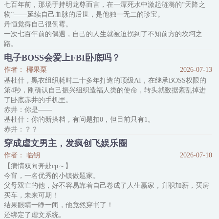
七百年前，那场于持明龙尊而言，在一潭死水中激起涟漪的“天降之
公司例会，董事长大发雷霆，高层们人人自危。
物”——延续自己血脉的后世，是他独一无二的珍宝。
商洛洛眉头紧锁，看似认真听训，实则在会议记录本上画了一连串小
丹恒觉得自己很倒霉。
王八。
一次七百年前的偶遇，自己的人生就被迫拐到了不知前方的坎坷之
董事长看他一言不发：“商经理，你觉得这个项目的风险是什么？”
路。
商洛洛犹豫开口：“最大的风险..
丹恒：谢邀，要不这破烂人生还是重开吧，该给下辈子取个好名字
电子BOSS会爱上FBI卧底吗？
了……
作者： 椰果栗
2026-07-13
“丹恒，近来可好？许久未见，甚是想念……”
基杜什，黑衣组织耗时二十多年打造的顶级AI，在继承BOSS权限的
“丹恒，我好喜欢你啊。”
第4秒，刚确认自己振兴组织造福人类的使命，转头就数据紊乱掉进
“丹恒阁下，你挥动击云的身姿如此魅力无穷，令在下实在心醉神
了卧底赤井的手机里。
迷，愿你收下这朵盛放的玫瑰。”
赤井：你是——
“丹恒先生，不必焦虑，我相信你
基杜什：你的新搭档，有问题扣0，但目前只有1。
赤井：？？
*
穿成虐文男主，发疯创飞娱乐圈
为了完成使命，暂时蜗居卧底手机的基杜什决定微服私访，并连夜量
作者： 临钥
2026-07-10
子阅读当代流行趋势，顿悟了振兴组织的好方法。
【病情双向奔赴cp～】
于是一个月后——
今宵，一名优秀的小镇做题家。
某警官拆弹路过商场大屏，就见一男的黑肩半露，竟是自家同期。
父母双亡的他，好不容易靠着自己卷成了人生赢家，升职加薪，买房
某FBI购买新款药妆，却见包装盒上一男的手捧产品，竟是自家探
买车，未来可期！
员。
结果眼睛一睁一闭，他竟然穿书了！
某二把手黑进机密
还绑定了虐文系统。