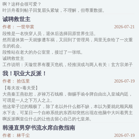
啊？这样会很可爱？
叶沂舟看到帖子回复眉头紧皱，不理解，但尊重数据。
于是两年后……
诚聘救世主
好消息：笨蛋美人的人设立的非常成功。
作者： 一世华裳
2026-07-21
坏消息：成功新晋十八线作精小糊咖，喜提黑粉千千万。
段惟是一名快穿人员，退休后选择回原世界生活。
真的栓Q了！
然而退休第一天就惨遭车祸，又回到了管理局，局里无奈给了一次重
黑粉：演技差、没脑子、没情商、没学历、蠢。
生的机会。
这些标签简直把叶沂舟给气笑了。
段惟站在老大的办公室里，接过了一张纸。
不谦虚的
诚聘救世主
工作说明：天璇世界有覆灭危机，经推演或与两人有关：玄方宗弟子
封云天、万辰飞星门弟子朗旭。现诚招人才拯救世界。
我！职业大反派！
岗位要求：吃苦耐劳，心性坚韧，足智多谋，随机应变，具有大局观
作者： 拾伍里
2026-07-19
和无私奉献的精神。
【毒夫攻×毒夫受】
福利待遇：面议。
大燕秦王燕欲恕，岁禄万石钱粮，御赐手谕令牌自由出入皇城内廷，
这次一共招了七个人。
可谓是一人之下万人之上。
主要责任方不在管理局，段惟只要不拖后腿，局里就能帮他申请到重
他这辈子过的顺极了，除了名以外什么都不缺，本以为要就此顺风顺
生福利。
水下去，可某日一个自称系统的东西却突然出现在他脑中大叫着男主
段惟爽快地同意，在新世
啊反派啊皇位什么的让他去留心自己的七皇弟。
本着宁可错杀一千不可放过一个的念头。
韩漫直男穿书流水席自救指南
燕欲恕去好好“照料”了一番自己这位皇弟，谁料刚回宫就见自己亲爹
作者： 林千尘
2026-07-19
邀请这家小姐进宫赏花，那家哥儿进宫喝茶，搞的燕欲恕烦不胜烦，