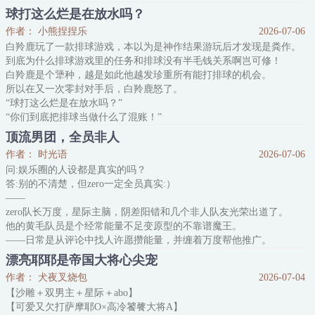
要求他在一本替身白月光献血挖心他追他逃他们都插翅难逃的古早狗
球打这么烂是在放水吗？
血虐文里成为那个苦情恋爱脑受，攒疯魔值。
作者： 小熊捏捏乐
2026-07-06
有病吧？？？
白羚鹿玩了一款排球游戏，本以为是神作结果游玩后才发现是粪作。
此时的他，20岁，高中辍学，没文凭没房也没车。
到底为什么排球游戏里的任务和排球没有半毛钱关系啊岂可修！
虽然是今家真少爷，但，爹妈哥哥都是偏心眼，全家人只疼白莲花假
白羚鹿是个犟种，越是如此他越发珍重所有能打排球的机会。
少爷。
所以在又一次零封对手后，白羚鹿怒了。
虽然有个影帝男朋友，但，假少爷才是他眼里的白月光。
“球打这么烂是在放水吗？”
虽然是个演员，但，黑
“你们到底把排球当做什么了混账！”
“……”
顶流男团，全员非人
众人面面相觑。
作者： 时光语
2026-07-06
喂喂喂，这种话，唯独不想被你这个排球天才说出来啊。
问:娱乐圈的人设都是真实的吗？
我们可都是在拼尽全力满足你啊，就这样还是不满意吗？天才君？
答:别的不清楚，但zero一定全员真实:）
*
——
tip：
zero队长万度，星际主脑，阴差阳错和几个非人队友光荣出道了。
1、玩家＋小排球，无脑苏爽类型，男主bking，白鸟泽院
他的黄毛队员是个经常能量不足变原型的不靠谱魔王。
——日常是从评论中找人许愿攒能量，并缠着万度帮他推广。
他的黑毛队员是个让普通粉丝忽视犯罪分子重视的社恐克苏鲁邪神。
漂亮耶耶是帝国大将心尖宠
——日常是被邀请协助警方破案，并缠着万度代他发言。
作者： 犬夜叉烧包
2026-07-04
他的红毛队员是个不搞迷信必遭雷劈搞迷信必出意外的毒舌龙神。
【沙雕＋双男主＋星际＋abo】
——日常是从评论中挑人算卦，并缠着万度帮他解封。
【可爱又欠打萨摩耶O×高冷饕餮大将A】
他的蓝毛队员…