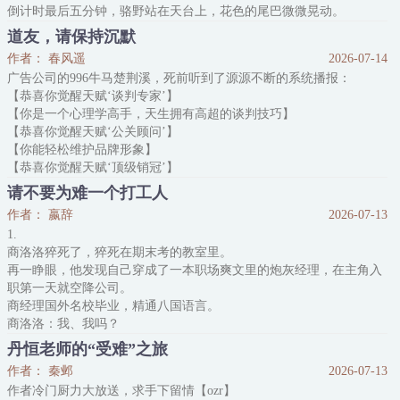
倒计时最后五分钟，骆野站在天台上，花色的尾巴微微晃动。
他想亖前“恶心”一下讨厌自己的同事，打电话表白：“其实我喜欢你好
道友，请保持沉默
久了。”
作者： 春风遥
2026-07-14
说完就美滋滋地挂掉了电话，手机关机，等倒计时结束。
广告公司的996牛马楚荆溪，死前听到了源源不断的系统播报：
“三，二，一。”
【恭喜你觉醒天赋‘谈判专家’】
骆野闭上眼睛，结果没等到亖亡通知，等到了天空中的一声：“新年
【你是一个心理学高手，天生拥有高超的谈判技巧】
快乐！”
【恭喜你觉醒天赋‘公关顾问’】
【你能轻松维护品牌形象】
【恭喜你觉醒天赋‘顶级销冠’】
【你就像第二个华尔街之狼，业绩永远遥遥领先】
请不要为难一个打工人
……
作者： 嬴辞
2026-07-13
楚荆溪带着激动睁开眼睛，远处正在上演神仙打架，山川破碎，日月
1.
失色。
商洛洛猝死了，猝死在期末考的教室里。
【欢迎来到修真界】
再一睁眼，他发现自己穿成了一本职场爽文里的炮灰经理，在主角入
楚荆溪：“？？？”
职第一天就空降公司。
啥玩意？他带着一张嘴就穿越了！
商经理国外名校毕业，精通八国语言。
只见高高在上的神仙一剑斩下敌人头颅，下一秒出现在楚荆溪面前。
商洛洛：我、我吗？
以前早八上课，现在早八上班:D
丹恒老师的“受难”之旅
大学都还没毕业的商洛洛被迫扮演起职场精英人设。
作者： 秦邺
2026-07-13
*
作者冷门厨力大放送，求手下留情【ozr】
上班第1天。