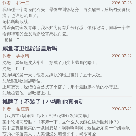
作者： 祁一二
2026-07-23
越时大喜过望，还有这种好事？
我触碰一个奇怪的石头，晕倒在训练场旁，再次醒来，后脑勺变得很
2.
痛，也许还流血了。
最初，怪物日日提防越时，尽职尽责地替他上班、社交、内卷、逆
记忆断断续续。
袭。
看着面前金发青年，我不知为何有几分好感，依稀记得，同样一个穿
越时佯装害怕焦急，浮夸地拉着他‘反抗’，“不要啊~这是我的人生~”
着御神袍的金发背影经常离我而去。
为了让越时变
“爸爸！”
我想起来了，于是大喊，面前的人脸色僵硬了几分，害怕他再次丢下
咸鱼暗卫也能当皇后吗
我，猛地扑到对方怀里，他却一脸为难地看着旁边红发女子。
作者： 弄水晴
2026-07-22
后来我记起。
沈绝，咸鱼脆皮大学生，穿成了刀尖上舔血的暗卫。
哦，这是我爷爷。
沈绝：T﹏T
救下爷爷和奶奶后，眨眼，又是一片森林。
想辞职的第一天，他看见辞职的暗卫被打了五十大板。
此时正进行着中忍考试。
沈绝默默收回辞职信。
这一次，我没有认错人，奔向爸爸父亲的怀抱。
上班寂寞，沈绝给自己找了个搭子，那个最腼腆木讷的小暗卫。
……这次又被父亲扔到一边了。
沈绝拉着他一起吐槽上司。
“四皇子这样的人包肾虚的，你等着，他肯定断子绝孙。”
摊牌了！不装了！小糊咖他真有矿
“我说白了，就四皇子这种阴狠小人，现在的刺杀还是太少了。”
作者： 临江羡
2026-07-22
每次他骂四皇子，小暗卫都和他同仇敌忾，沈绝十分满意这个搭子。
【双男主+娱乐圈+综艺+直播+沙雕+发疯文学】
时间久了，两人情投意合，约定一起辞职过二人世界。
某乎论坛高赞贴：《李涛一下，立什么人设能在娱乐圈封神？》
只是小暗卫不通情窍，不懂怎么爱爱。
其中点赞量最高的一条回复是：啊啊啊啊啊，这里必须提一个娇弱软
沈绝大手
萌的小笨蛋美人，人美但没头脑傻乎乎，就很可爱！