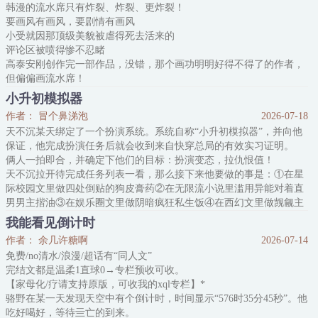
韩漫的流水席只有炸裂、炸裂、更炸裂！
干脆跑出去躲清净。
要画风有画风，要剧情有画风
谁成想刚找地方待好，就有个柔弱貌美哥儿泪眼朦胧的往
小受就因那顶级美貌被虐得死去活来的
评论区被喷得惨不忍睹
高泰安刚创作完一部作品，没错，那个画功明明好得不得了的作者，
但偏偏画流水席！
1v7
小升初模拟器
牛！
作者： 冒个鼻涕泡
2026-07-18
作者家里还缺刀子吗？要不给你寄点？
天不沉某天绑定了一个扮演系统。系统自称“小升初模拟器”，并向他
受被虐成这样，有种巴掌伸不进屏幕里的无力感
保证，他完成扮演任务后就会收到来自快穿总局的有效实习证明。
（心痛）（阴暗）（扭曲）（爬行）（抓住作者）（嘶吼）快给我写
俩人一拍即合，并确定下他们的目标：扮演变态，拉仇恨值！
甜甜的恋爱！
天不沉拉开待完成任务列表一看，那么接下来他要做的事是：①在星
——啪！
际校园文里做四处倒贴的狗皮膏药②在无限流小说里滥用异能对着直
高泰安实在看不下去了，关了评论区
男男主揩油③在娱乐圈文里做阴暗疯狂私生饭④在西幻文里做觊觎主
阿西吧……
神的偏执疯犬信徒⑤在狼人杀式恋综里直男装gay…
他也心疼啊！笔下的人物对他来说早已是鲜活的了，看到受这么惨
我能看见倒计时
天不沉：这不送分题吗？这种人设要吸仇恨简直是易如反掌啊易如反
作者： 余几许糖啊
2026-07-14
掌
免费/no清水/浪漫/超话有“同人文”
后来——
完结文都是温柔1直球0→专栏预收可收。
他在副本中天天用异
【家母化/疗请支持原版，可收我的xql专栏】*
骆野在某一天发现天空中有个倒计时，时间显示“576时35分45秒”。他
吃好喝好，等待亖亡的到来。