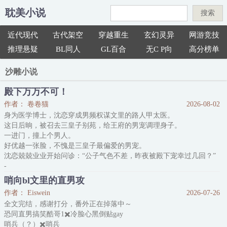
耽美小说
搜索
近代现代
古代架空
穿越重生
玄幻灵异
网游竞技
推理悬疑
BL同人
GL百合
无C P向
高分榜单
沙雕小说
殿下万万不可！
作者： 卷卷猫
2026-08-02
身为医学博士，沈恋穿成男频权谋文里的路人甲太医。
这日后晌，被召去三皇子别苑，给王府的男宠调理身子。
一进门，撞上个男人。
好优越一张脸，不愧是三皇子最偏爱的男宠。
沈恋兢兢业业开始问诊：“公子气色不差，昨夜被殿下宠幸过几回？”
-
祁王在三皇子府上商议边防军政。
哨向bl文里的直男攻
出门透透风，碰上个狂徒，上来就问他昨晚被他三哥宠幸过几回。
作者： Eiswein
2026-07-26
是个太医，误把他当成了三哥的男宠。
全文完结，感谢打分，番外正在掉落中～
本也不至于开杀戒，但小太医诊断他肾虚。
恐同直男搞笑酷哥1✖️冷脸心黑倒贴gay
这些个庸医。
哨兵（？）✖️哨兵
怎么混进太医院的。