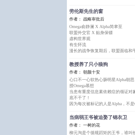
过是棚户区里最卑贱的“小偷”。
方静淞觉得自己被愚弄，却不得不
劳伦斯先生的窗
两个月前，方静淞将匿名举报信甩
作者： 战略审批后
替失措的omega擦掉眼泪。
Omega俞静澜 X Alpha简聿至
“当时基因库为我筛选伴侣，三个人
联盟外交官 X 贴身保镖
聪明的omega很快就明白原因，他怔愣
虚构世界观
有生怀流
漫长的战争恢复期后，联盟面临和
自己挑选了一个最合适的伴侣—退
婚姻和忠诚是简聿至工作的一部分
教授养了只小狼狗
光，是举起又放下的长剑。
作者： 朝颜十安
可他还是忍不住问俞静澜：爱情呢
心口不一心软热心肠明星Alpha朝
俞静澜却只看着窗外说：那株蝴蝶
授Omega慕想
标签：ABO-年下-先婚后爱-强强-
当患有重度信息素依赖症的领证对
底不干了！
因为每次被标记的人是Alpha，不是O
没错，身为Alpha大明星的朝思
热心肠乖乖给领证对象咬，让其缓
当病弱王爷被迫娶了锦衣卫
时间久了，一本正经的大学教授似
作者： 一树的花
的大明星似乎也不是那么没心没肺
柳元洵是个循规蹈矩的王爷，谁叫
要不，凑合过个日子试试？