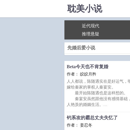
耽美小说
近代现代
推理悬疑
先婚后爱小说
Beta今天也不肯复婚
作者： 皎皎月矜
人人都说，陈随遇实在是好运气，明
嫁给秦家的掌权人秦宴安。
最开始陈随遇也是这样想的。
秦宴安虽然跟他没有感情基础，
人艳羡的婚姻生活。
他们还有个乖巧可爱的女儿，更
物。
钓系攻的霸总丈夫失忆了
可是，慢慢的，陈随遇才发现这
作者： 姜忍冬
家世悬殊带来的家庭地位的低微