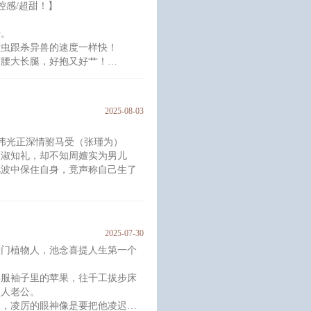
掌控感/超甜！】
亲。
“喜欢我的话就陪我玩一场游
雄虫跟杀异兽的速度一样快！
窄腰大长腿，好抱又好艹！
：“这病我会治，以身相许就
他剥开雌虫的衣服，就像拆开独属
2025-08-03
润，却不慎露出层层叠叠的细密伤
伟光正深情驸马受（张瑾为）
贤淑知礼，却不知周嬗实为男儿
，他自己先把苦头都尝试了一遍。
风波中保住自身，竟声称自己生了
宫里日日如履薄冰，直到皇帝一朝
逃离京城，远走高飞！
2025-07-30
逃，却在阴差阳错下被强留在对方
豪门植物人，池念喜提人生第一个
下去也不太好，如果张瑾为见他是
喜服袖子里的苹果，往千工拔步床
物人老公。
眼，凌厉的眼神像是要把他凌迟。