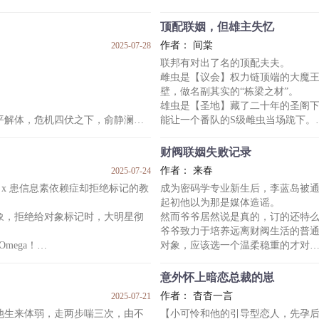
池念：“……”
承认，他的小妻子很会演。
池念颤颤巍巍伸出手——
顶配联姻，但雄主失忆
到宋年惯装无辜的脸上，蹲下身，
把他植物人老公的眼皮子给按了回
作者： 间棠
2025-07-28
爹的，见到鬼了！
联邦有对出了名的顶配夫夫。
里，只有你的匹配率最低。”
——
雌虫是【议会】权力链顶端的大魔
地看着alpha
薛尽贺是个鬼见了都害怕、自成一
壁，做名副其实的“栋梁之材”。
因窥破天机遭天道抹杀，却穿越到
雄虫是【圣地】藏了二十年的圣阁
里。
平解体，危机四伏之下，俞静澜为
能让一个番队的S级雌虫当场跪下。
空壳子有个男妻，肩不能扛手不能
役飞行员简聿至。
联姻之前，双方约法两章：
，他是沉寂的石像，是静谧的月
推开家门一致对外，并肩作战；关
财阀联姻失败记录
来自顶配夫夫的混合双打太过凶残
作者： 来春
2025-07-24
？
他们赶紧对内互撕到翻脸离婚——
思 x 患信息素依赖症却拒绝标记的教
成为密码学专业新生后，李蓝岛被
兰好多年没开过了。
直到一场意外，真叫雄虫失了忆。
起初他以为那是媒体造谣。
现代-身份差
病房里，年轻的圣阁下靠在床头，
象，拒绝给对象标记时，大明星彻
然而爷爷居然说是真的，订的还特
那双微微颤动的
爷爷致力于培养远离财阀生活的普
mega！
对象，应该选一个温柔稳重的才对
，每次看着发热期的教授，总会心软且
可是爷爷选了个最不受控的人：
解信息素依赖。
单枭。
意外怀上暗恋总裁的崽
乎也不是这么正经，看着没心没肺
平静的大学生活走向危险的不归路
作者： 杳杳一言
2025-07-21
。
抵达帝都的第一天夜晚，李蓝岛看
他生来体弱，走两步喘三次，由不
【小可怜和他的引导型恋人，先孕
衬衣上铺满了喷射状的血迹。