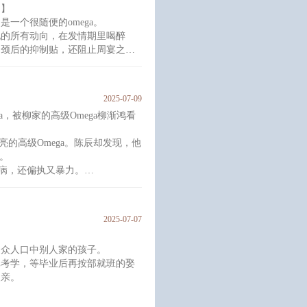
》】
漫，却突然移动视线，直直看向楼
一个很随便的omega。
他的所有动向，在发情期里喝醉
之颈后的抑制贴，还阻止周宴之去
备离开这座城市的时候，周宴之找
2025-07-09
愿不愿意和我结婚？”
ta，被柳家的高级Omega柳渐鸿看
意思。
亮的高级Omega。陈辰却发现，他
巴的小脾气，唯
样。
病，还偏执又暴力。
柳渐鸿，同意和陈辰离婚。
病多，我也不少，我们生来不完美，都有
2025-07-07
合了，就完美了。”
是众人口中别人家的孩子。
真考学，等毕业后再按部就班的娶
父亲。
的宁静——他要与整个江市都赫赫