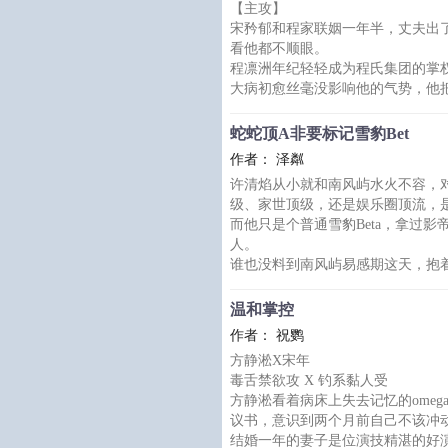
【主攻】
伤，还有那个原本跟自己丈夫天作之合
宋矜郁和程家联姻一年半，丈夫出
那个omega的存在，让他如鲠
看他都不顺眼。
精神上
程凛洲年纪轻轻成为程氏集团的掌
大病初愈丝毫没影响他的气势，他把
一推：“我们不合适，签吧。”
——夫人大了他数岁，生了一张不
蛇蛇顶A非要标记雪豹Bet
间更没什么感情。
作者： 泽粼
最重要的一点。
许清焰从小就和南风屿水火不容，对方
宋矜郁原本的联姻对象是程家的大
级、家世顶级，还是娱乐圈顶流，
婚事才落到了自己头上。
而他只是个普通雪豹Beta，拿过
他程凛洲怎么可能做别人的替补。
人。
宋矜郁注视着态度坚决的丈夫，顺
谁也没料到南风屿易感期这天，抱
一次又一次咬痕。
南风屿从小和许清焰针锋相对，结
温和掌控
了死对头Beta，都怪磨人的易感期
作者： 祝鹦
害他整夜用璀璨蛇尾缠紧许清焰，
方静淞X宋年
宝。”
毒舌禁欲攻 X 钓系黏人受
把人亲了又咬，咬了又……
方静淞看着病床上失去记忆的ome
一次匹配度检测，明明
议书，意识到两个月前自己不该冲
结婚一年的妻子是位演技精湛的好