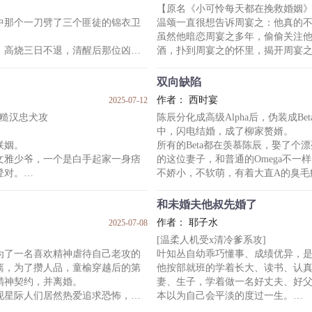
【原名《小可怜每天都在挽救婚姻
路灯下那张侧脸面无表情，走路散
中那个一刀劈了三个匪徒的锦衣卫
温颂一直很想告诉周宴之：他真的不是
爱
上的李蓝岛。
虽然他暗恋周宴之多年，偷偷关注
对视后，李蓝岛光速爬回床上。
，高烧三日不退，清醒后那位凶名
酒，扑到周宴之的怀里，揭开周宴
..
买套，最后意外怀孕。
与他齐高的哥儿，“你……你别过来
但他真的是个好人。
双向缺陷
他以为周宴之一定很讨厌他，正准
作者： 西时宴
2025-07-12
瑰丽面容像极了地狱的艳鬼，可一
到他，问他：“那晚我也有责任，你
家糙汉忠犬攻
陈辰分化成高级Alpha后，伪装成Be
夷。
.
中，闪电结婚，成了柳家赘婿。
身子骨，怕是世子还没造出来他本
周宴之一直觉得他资助的小孩很有
联姻。
所有的Beta都在羡慕陈辰，娶了个漂
漂亮、可爱、学习很认真，有点拧
雅少爷，一个是白手起家一身痞
的这位妻子，和普通的Omega不一
登对。
不娇小，不软萌，有着大直A的臭毛
多年后，Alpha装Omega暴露的
菜口味都不一样的二人婚后矛盾
陈辰却不愿意。
和未婚夫他叔先婚了
“Alpha和Alpha怎么了？你毛
作者： 耶子水
2025-07-08
得精疲力尽！
缺陷。
[温柔人机受x清冷爹系攻]
以重获自由。
但这是你缺个我，我缺个你，我们结
为了一名喜欢精神虐待自己老攻的
叶知丛自幼乖巧懂事、成绩优异，
个检查。
（a装b攻，a装o受
离，为了攒人品，童榆穿越后的第
他按部就班的学着长大、读书、认
精神契约，并离婚。
妻、生子，学着做一名好丈夫、好
现星际人们居然热爱追求恐怖，且
本以为自己会平淡的度过一生。
有这种爱好，这正适合他的老本行
却没想到，一纸婚约打破了他原本