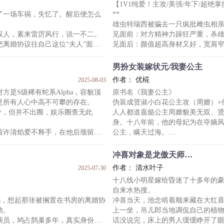
【1V1纯爱！主攻/美强/年下/超绝
的omega。
白念安问：“真的喜欢我？”
了一场车祸，失忆了。醒后便怎么
**
在喉，却又毫无办法。
“喜欢，很喜欢，特别喜欢。”
雄虫特瑞西被骗去一只疯批雌虫相
雨声夹杂着少年清晰又冰冷的声音：
权人，素来雷厉风行，说一不二。
见面前：对方精神力躁狂严重，杀
戏。”
离婚协议往自己这位“夫人”面前
见面后：颜值超高身材又好，宽肩
“我要你做什么，你就要做什么。”
特瑞西表面大义凛然，实则见色起意
沉
符合他审美的苍白忧郁的脸，二人
成。”
男扮女装嫁状元/我妻公主
特瑞西高高兴兴接受了包办婚姻，
作者： 优椛
2025-08-03
于他的神秘礼物。
是S级稀有蛇系Alpha，容貌顶
原书名《我妻公主》
少爷。他的兄长因故去世后，这门
传说中的疯批少将被他吻得眸光湿
是所有人心中高不可攀的存在。
伪装成贤淑小白花公主攻（周嬗）×
痕。
影帝，但并不出圈，娱乐圈查无此
人人都道嘉懿公主周嬗貌美无双、
原来虫星雄虫名声太差，为了适应
身。十八年前，他的母妃为在夺嫡
从签了字。没提
哇，不会是
着许清焰爱不释手，在他后颈留下
公主，瞒天过海。
于是周嬗被当作女儿家养大，在深
果易感期清醒之时，他发现自己睡
把他嫁给了新科状元张瑾为。
冲喜对象是龙傲天师…
恶性半兽化罕见病。
周嬗：看我如何迷倒书呆子，趁机
作者： 清水叶子
2025-07-30
紧抱着许清焰含情脉脉叫：“宝
哪知张瑾为待他极好，周嬗几欲想
十八线小明星嫁给昏迷了十多年的
身边。亲也亲了，抱也抱了，再瞒
自来水热搜。
个男的，放他离开京城，此
ga，想起那张被搁置在书房的离婚协
冲喜当天，池念啃着顺来藏在大红
动。
上一坐，吊儿郎当地调侃自己的植
演员，鸠占鹊巢多年，真实身份不
话没说完，床上的男人缓缓睁开了