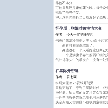
得他不本分。
……
可他皇兄还是嫌他死的晚，将传说
内容标签： 强强 婚恋 ABO 先婚后
指给了他当侍妾。
主角
柳元洵听闻噩耗当日就发起了烧热
在外的哥儿已经被抬进了他府里。
柳元洵颤颤巍巍地抬起手臂指着快
怀孕后，联姻对象性情大变
啊……”
作者： 今天一定早睡早起
被下了药的哥儿隐忍到双眼通红，
书香门第清冷病弱大美人x白手起
双灿若星辰的眸子里全是厌恶和鄙
蔺青时和盛敛结婚了。
柳元洵松了口气，鄙夷好啊，他这
身边没有一个人看好这段商业
人已经凉透了。
一个是满腹书卷气瘦弱纤细的文
-
气壮得像头牛的暴发户，没有一处
顾莲
蔺青时也这么认为。
果不其然，上到作息时间下到饭
在星际开密逃
频发。
作者： 吾七画
夜里还要被暴发户来来回回折腾
科研大佬攻VS爱钱开朗受
蔺青时本想忍过约定的三年就可
童榆穿越了，穿到了星际时代，成
直到他身体不适，去医院做了
神经病。这人渣的设定注定众叛亲
医生：恭喜你，你怀孕了！
一件事情就是告诉老攻他同意解除
蔺青时：？？？
决定离婚又需要赚小钱钱的童榆发
蔺青
越吓人越好。童榆表示，没想到还