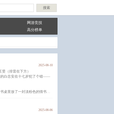
搜索
网游竞技
高分榜单
2025-08-10
王受（排雷在下方）
生的白念安在十七岁犯了个错——
的书桌里放了一封淡粉色的情书。
。
2025-08-06