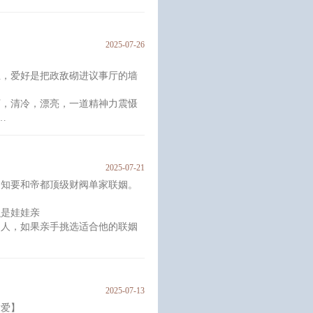
去。
2025-07-26
王，爱好是把政敌砌进议事厅的墙
派正得发邪的野道士。
了一具三魂七魄早已消散的空壳子
下，清冷，漂亮，一道精神力震慑
提，
上家门你死我活，各凭本事。
，全联邦瑟瑟发抖，只好暗自祈祷
2025-07-21
通知要和帝都顶级财阀单家联姻。
冷淡静默，漂亮得不可方物，唯独
么是娃娃亲
通人，如果亲手挑选适合他的联姻
。
2025-07-13
见单枭被老爹的左右手接回来，白
后爱】