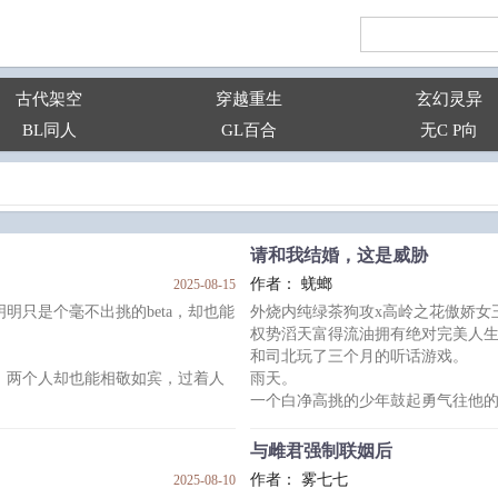
古代架空
穿越重生
玄幻灵异
BL同人
GL百合
无C P向
请和我结婚，这是威胁
作者： 蜣螂
2025-08-15
明只是个毫不出挑的beta，却也能
外烧内纯绿茶狗攻x高岭之花傲娇女
权势滔天富得流油拥有绝对完美人
和司北玩了三个月的听话游戏。
两个人却也能相敬如宾，过着人
雨天。
一个白净高挑的少年鼓起勇气往他
像是上天送给他们的最珍贵的礼
那是司北给白念安的第十四封情书
白念安看了，撕了。
与雌君强制联姻后
段婚姻并不美好。
只记下了那句“我真的好喜欢你。”
作者： 雾七七
2025-08-10
，秦家人冷言冷语让他被反复刺
深夜，他拨打了那通电话。