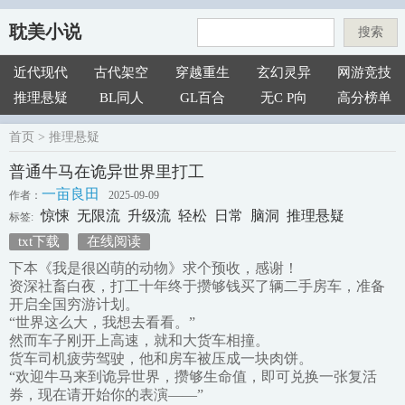
耽美小说
搜索
近代现代
古代架空
穿越重生
玄幻灵异
网游竞技
推理悬疑
BL同人
GL百合
无C P向
高分榜单
首页
>
推理悬疑
普通牛马在诡异世界里打工
一亩良田
作者：
2025-09-09
惊悚
无限流
升级流
轻松
日常
脑洞
推理悬疑
标签:
txt下载
在线阅读
下本《我是很凶萌的动物》求个预收，感谢！
资深社畜白夜，打工十年终于攒够钱买了辆二手房车，准备
开启全国穷游计划。
“世界这么大，我想去看看。”
然而车子刚开上高速，就和大货车相撞。
货车司机疲劳驾驶，他和房车被压成一块肉饼。
“欢迎牛马来到诡异世界，攒够生命值，即可兑换一张复活
券，现在请开始你的表演——”