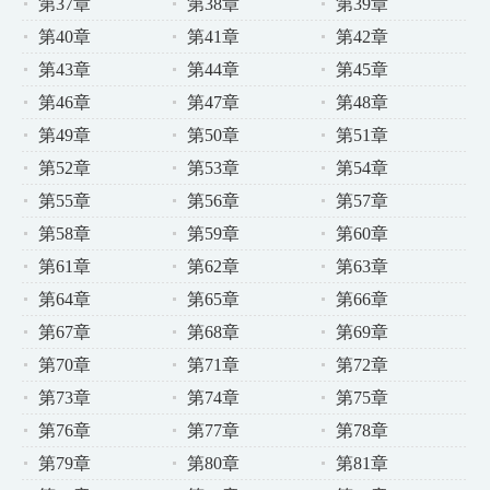
第37章
第38章
第39章
第40章
第41章
第42章
第43章
第44章
第45章
第46章
第47章
第48章
第49章
第50章
第51章
第52章
第53章
第54章
第55章
第56章
第57章
第58章
第59章
第60章
第61章
第62章
第63章
第64章
第65章
第66章
第67章
第68章
第69章
第70章
第71章
第72章
第73章
第74章
第75章
第76章
第77章
第78章
第79章
第80章
第81章