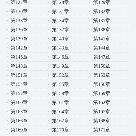
第127章
第128章
第129章
第130章
第131章
第132章
第133章
第134章
第135章
第136章
第137章
第138章
第139章
第140章
第141章
第142章
第143章
第144章
第145章
第146章
第147章
第148章
第149章
第150章
第151章
第152章
第153章
第154章
第155章
第156章
第157章
第158章
第159章
第160章
第161章
第162章
第163章
第164章
第165章
第166章
第167章
第168章
第169章
第170章
第171章