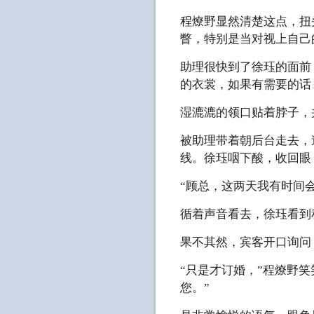
程燎野显然清楚这点，扭
瞥，特别是当对视上自己
助理很快到了徐珏的面前
的衣裳，如果有需要的话
湿漉漉的领口贴着脖子，
被助理带着朝后台走去，
线。徐珏咽下酸，收回眼
“顾总，这两天我有时间
循着声音看去，徐珏看到
果不其然，宾客开口询问，“程
“只是才订婚，”程燎野
您。”