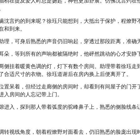
眉梢在提及爱人时总是扬起，神色更加舒展。仿佛沈言灼在
。
瞒沈言灼的到来呢？徐珏只能想到，大抵出于保护，程燎野
在和到来。
助理，可身后熟悉的声音仍旧响起，穿透过那段距离，准确
耳朵，等到所有的声响都被隔绝时，他砰然跳动的心才安静
两侧挂着暖黄色调的灯，灯下有数个房间。助理带着徐珏走
了合适尺寸的衣物。徐珏道谢后在房内换上后便离开了。
位置呆着，但经过走廊侧的房间时，却看到有间屋子的门开
进入房间的人忘记带上门。
隙进入，探到那人带着弧度的驼峰鼻子上，熟悉的侧脸线条
调转视线角度，朝着程燎野对面看去，仍旧熟悉的脸庞出现