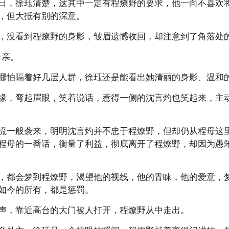
日，徐珏清楚，这其中一定有程燎野的要求，他一向不喜欢
，但大抵有别的深意。
，没看到程燎野的身影，皱眉遗憾收回，却注意到了角落处
母亲。
哪怕隔着好几层人群，徐珏还是能看出她清丽的身影、温和
缘，弯起眉眼，笑着说话，惹得一侧的沈言灼也笑起来，主
流一般袭来，明明沈言灼并不忠于程燎野，但却仍从程母这
程母的一番话，衡量了利益，彻底离开了程燎野，却因为愚
，都会梦到程燎野，渴望他的视线，他的青睐，他的爱意，
如今的所有，都是惩罚。
声，靠近高台的大门被人打开，程燎野从中走出。