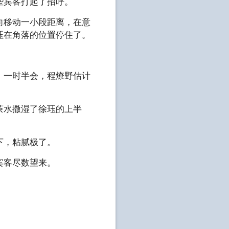
些宾客打起了招呼。
向移动一小段距离，在意
珏在角落的位置停住了。
，一时半会，程燎野估计
茶水撒湿了徐珏的上半
下，粘腻极了。
宾客尽数望来。