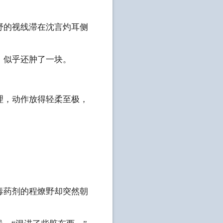
野的视线滞在沈言灼耳侧
，似乎还肿了一块。
理，动作放得轻柔至极，
毒药剂的程燎野却突然朝