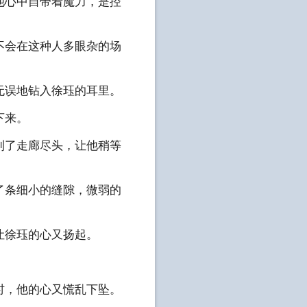
他心中自带着魔力，是控
不会在这种人多眼杂的场
无误地钻入徐珏的耳里。
下来。
到了走廊尽头，让他稍等
了条细小的缝隙，微弱的
让徐珏的心又扬起。
时，他的心又慌乱下坠。