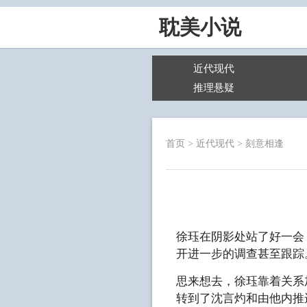
耽美小说
近代现代
推理悬疑
首页
>
近代现代
>
刻意相逢
徐珏在阴影处站了好一会
开进一步的调查甚至跟踪
思来想去，徐珏靠着关系
转到了沈言灼和由他内推