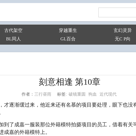
古代架空
穿越重生
玄幻灵异
BL同人
GL百合
无C P向
刻意相逢 第10章
破镜重圆
狗血
近代现代
三行昼雨
标签:
作者：
，才逐渐缓过来，他近来还有名慕的项目要处理，眼下也没
。
加到了成嘉一服装那位外籍模特拍摄项目的员工，借着有关
进成嘉的外籍模特上。