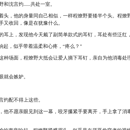
沈言灼......共处一室。
着头，他的身量同自己相似，一样程燎野要矮半个头。程燎
手又收回，像是在犹豫什么。
的耳上，发现他今天戴了副简单款式的耳钉，耳处有些泛红
响起，似乎带着温柔和心疼，“疼么？”
这种场面，程燎野大抵会让爱人摘下耳钉，亲自为他消毒处
眼就会嫉妒。
言灼配不得上这些。
，他不愿亲眼见到这一幕，咬牙攥紧手要离开，手上拿了消