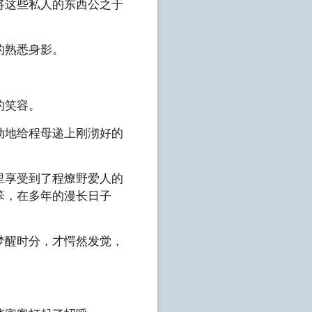
将这些私人的东西公之于
的熟悉身影。
的笑容。
动地给程母递上刚沏好的
里享受到了程燎野爱人的
笨，在多年的漫长日子
梦醒时分，才愕然发觉，