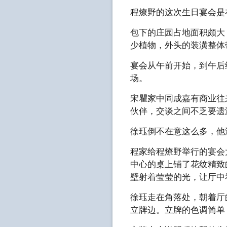
程燎野的这次生日宴会是
包下的庄园占地面积颇大
少植物，外头的装潢整体
宴会从午前开始，到午后
场。
宋瞿家中同成嘉有商业往
伙伴，交谈之间不乏要遗
徐珏倒不在意这么多，他
程家给程燎野举行的宴会
中心的桌上铺了花纹精致
壁射着莹莹的光，让厅中
徐珏走在角落处，朝着厅
立牌边。立牌的色调简单