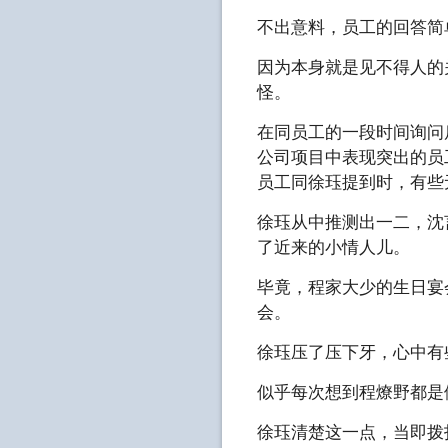
不出意料，员工的回答简
因为本身就是见不得人的
怪。
在同员工的一段时间询问
公司项目中表现突出的员
员工同徐珏提到时，有些
徐珏从中推测出一二，沈
了近来的小情人儿。
毕竟，程家大少的生日宴
会。
徐珏压了压下牙，心中有
似乎每次想到程燎野都是
徐珏清楚这一点，当即拨