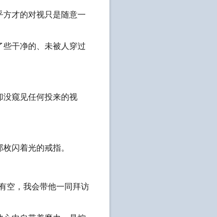
乎方才的对视只是随意一
了些干净的、未被人穿过
却没窥见任何投来的视
那枚闪着光的戒指。
您有空，我会带他一同拜访