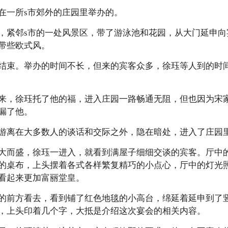
在一所s市郊外的庄园里举办的。
，紧邻s市的一处风景区，带了游泳池和花园，从大门延申向
带些欧式风。
结束。举办的时间不长，但来的宾客众多，徐珏等人到的时
来，徐珏托了他的福，进入庄园一路畅通无阻，但也因为宋
漏了他。
游离在大多数人的谈话和交际之外，隐在暗处，进入了庄园
大而盛，徐珏一进入，就看到满屋子细细交谈的宾客。厅中
的桌布，上头摆着各式各样繁复精巧的小点心，厅中的灯光
看起来更加富丽堂皇。
的前方看去，看到铺了红色地毯的小高台，绵延着延申到了
，上头印着几个字，大抵是介绍这次宴会的相关内容。