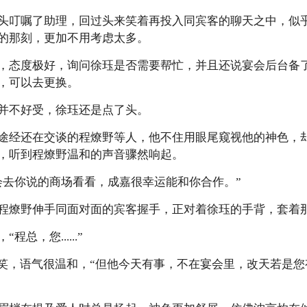
头叮嘱了助理，回过头来笑着再投入同宾客的聊天之中，似
的那刻，更加不用考虑太多。
，态度极好，询问徐珏是否需要帮忙，并且还说宴会后台备
，可以去更换。
并不好受，徐珏还是点了头。
途经还在交谈的程燎野等人，他不住用眼尾窥视他的神色，
，听到程燎野温和的声音骤然响起。
会去你说的商场看看，成嘉很幸运能和你合作。”
程燎野伸手同面对面的宾客握手，正对着徐珏的手背，套着
总，您......”
笑笑，语气很温和，“但他今天有事，不在宴会里，改天若是