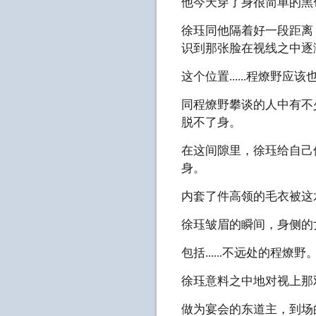
他今天穿了身很简单的黑
徐珏同他隔着好一段距离
识到那张脸在视线之中逐
这个位置......程燎
同程燎野攀谈的人中有不
脱不了身。
在这间隙里，徐珏给自己
身。
内套了件高领的毛衣被这
徐珏皱眉的瞬间，身侧的
包括......不远处的程燎野
徐珏意料之中地对视上那
做为宴会的东道主，到场