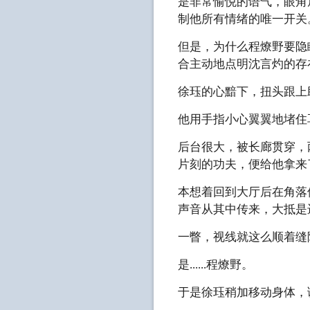
是非常愉悦的语气，眼角
制他所有情绪的唯一开关
但是，为什么程燎野要隐
合主动地点明沈言灼的存
徐珏的心黯下，扭头跟上
他用手指小心翼翼地堵住
后台很大，被长廊贯穿，
片刻的功夫，便给他拿来
本想着回到大厅后在角落
声音从其中传来，大抵是
一瞥，视线就这么顺着缝
是......程燎野。
于是徐珏稍加移动身体，