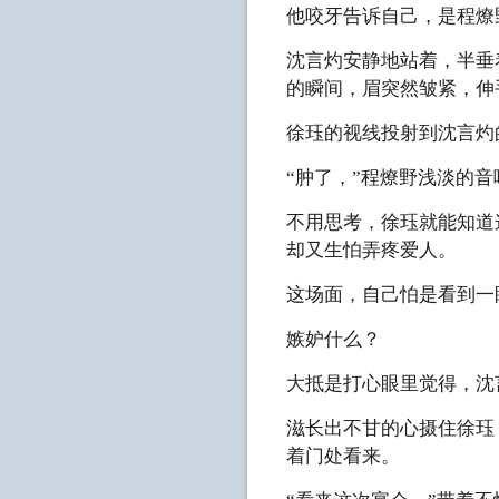
他咬牙告诉自己，是程燎野和
沈言灼安静地站着，半垂
的瞬间，眉突然皱紧，伸
徐珏的视线投射到沈言灼
“肿了，”程燎野浅淡的音
不用思考，徐珏就能知道
却又生怕弄疼爱人。
这场面，自己怕是看到一
嫉妒什么？
大抵是打心眼里觉得，沈
滋长出不甘的心摄住徐珏
着门处看来。