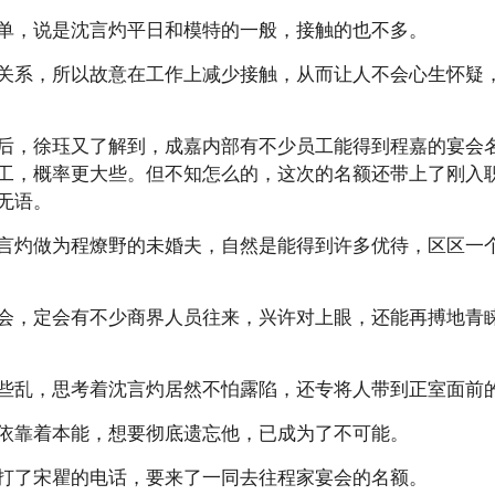
单，说是沈言灼平日和模特的一般，接触的也不多。
关系，所以故意在工作上减少接触，从而让人不会心生怀疑
后，徐珏又了解到，成嘉内部有不少员工能得到程嘉的宴会
工，概率更大些。但不知怎么的，这次的名额还带上了刚入
无语。
言灼做为程燎野的未婚夫，自然是能得到许多优待，区区一
会，定会有不少商界人员往来，兴许对上眼，还能再搏地青
些乱，思考着沈言灼居然不怕露陷，还专将人带到正室面前
依靠着本能，想要彻底遗忘他，已成为了不可能。
打了宋瞿的电话，要来了一同去往程家宴会的名额。