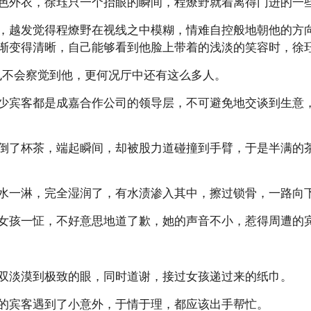
色外衣，徐珏只一个抬眼的瞬间，程燎野就着离得门进的一
，越发觉得程燎野在视线之中模糊，情难自控般地朝他的方
渐变得清晰，自己能够看到他脸上带着的浅淡的笑容时，徐
野应该也不会察觉到他，更何况厅中还有这么多人。
少宾客都是成嘉合作公司的领导层，不可避免地交谈到生意
倒了杯茶，端起瞬间，却被股力道碰撞到手臂，于是半满的
水一淋，完全湿润了，有水渍渗入其中，擦过锁骨，一路向
女孩一怔，不好意思地道了歉，她的声音不小，惹得周遭的
。
双淡漠到极致的眼，同时道谢，接过女孩递过来的纸巾。
的宾客遇到了小意外，于情于理，都应该出手帮忙。