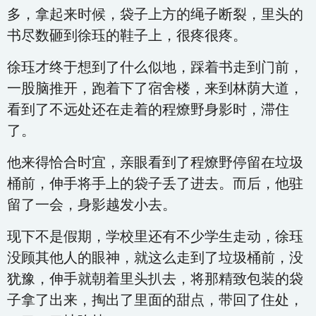
多，拿起来时候，袋子上方的绳子断裂，里头的
书尽数砸到徐珏的鞋子上，很疼很疼。
徐珏才终于想到了什么似地，踩着书走到门前，
一股脑推开，跑着下了宿舍楼，来到林荫大道，
看到了不远处还在走着的程燎野身影时，滞住
了。
他来得恰合时宜，亲眼看到了程燎野停留在垃圾
桶前，伸手将手上的袋子丢了进去。而后，他驻
留了一会，身影越发小去。
现下不是假期，学校里还有不少学生走动，徐珏
没顾其他人的眼神，就这么走到了垃圾桶前，没
犹豫，伸手就朝着里头扒去，将那精致包装的袋
子拿了出来，掏出了里面的甜点，带回了住处，