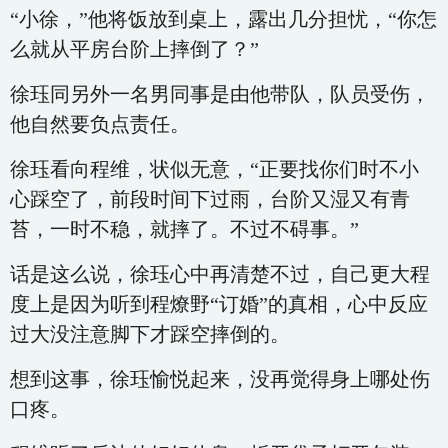
“小徐，”他将饭放到桌上，露出几分担忧，“你怎
么就从平房台阶上摔倒了？”
徐珏同另外一名男同事是由他带队，队员受伤，
他自然要负点责任。
徐珏看向程维，状似无意，“正要找你们时不小
心踩空了，前段时间下过雨，台阶又湿又有青
苔，一时不稳，就摔了。不过不碍事。”
话是这么说，徐珏心中再清楚不过，自己更大程
度上是因为听到程燎野“订婚”的真相，心中反应
过大没注意脚下才踩空摔倒的。
想到这事，徐珏愉悦起来，没再觉得身上哪处伤
口疼。