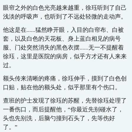
眼帘之外的白色光亮越来越重，徐珏听到了自己
浅淡的呼吸声，也听到了不远处轻微的走动声。
他这是在......猛然睁开眼，入目的白帘布、白被
套，以及白色的天花板、身上蓝白相见的病号
服、门处突然消失的黑色衣摆......无一不提醒着
徐珏，这里是医院的病房，似乎方才还有人来来
过。
额头传来清晰的疼痛，徐珏伸手，摸到了白色创
口贴，贴在他的额头处，似乎那里有个伤口。
查班的护士发现了徐珏的苏醒，先替徐珏处理了
一番伤口，而后提醒他，“你最近先别碰水了，
头也先别洗，后脑勺撞到石头了，先等伤好
了。”