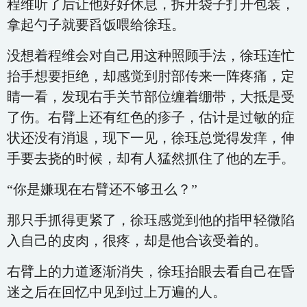
程维听了后让他好好休息，拆开袋子打开包装，
拿起勺子就要舀饭喂给徐珏。
没想着程维会对自己用这种照顾手法，徐珏连忙
抬手想要拒绝，却感觉到肘部传来一阵疼痛，定
睛一看，发现右手关节部位缠着绷带，大抵是受
了伤。右臂上还有红色的疹子，估计是过敏的症
状还没有消退，现下一见，徐珏总觉得发痒，伸
手要去挠的时候，却有人猛然抓住了他的左手。
“你是嫌现在右臂还不够丑么？”
那只手抓得更紧了，徐珏感觉到他的指甲轻微陷
入自己的皮肉，很疼，却是他合该受着的。
右臂上的力道逐渐消失，徐珏抬眼去看自己在昏
迷之后在回忆中见到过上万遍的人。