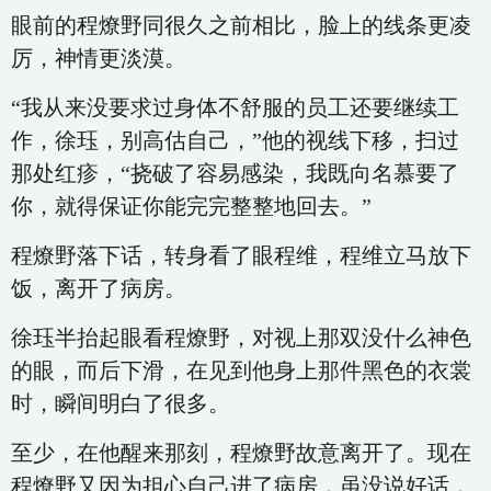
眼前的程燎野同很久之前相比，脸上的线条更凌
厉，神情更淡漠。
“我从来没要求过身体不舒服的员工还要继续工
作，徐珏，别高估自己，”他的视线下移，扫过
那处红疹，“挠破了容易感染，我既向名慕要了
你，就得保证你能完完整整地回去。”
程燎野落下话，转身看了眼程维，程维立马放下
饭，离开了病房。
徐珏半抬起眼看程燎野，对视上那双没什么神色
的眼，而后下滑，在见到他身上那件黑色的衣裳
时，瞬间明白了很多。
至少，在他醒来那刻，程燎野故意离开了。现在
程燎野又因为担心自己进了病房，虽没说好话，