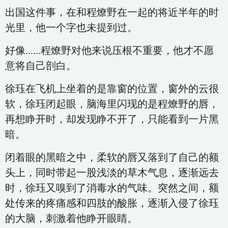
出国这件事，在和程燎野在一起的将近半年的时
光里，他一个字也未提到过。
好像......程燎野对他来说压根不重要，他才不愿
意将自己剖白。
徐珏在飞机上坐着的是靠窗的位置，窗外的云很
软，徐珏闭起眼，脑海里闪现的是程燎野的唇，
再想睁开时，却发现睁不开了，只能看到一片黑
暗。
闭着眼的黑暗之中，柔软的唇又落到了自己的额
头上，同时带起一股浅淡的草木气息，逐渐远去
时，徐珏又嗅到了消毒水的气味。突然之间，额
处传来的疼痛感和四肢的酸胀，逐渐入侵了徐珏
的大脑，刺激着他睁开眼睛。