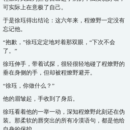
可实际上在意极了自己。
于是徐珏得出结论：这六年来，程燎野一定没有
忘记他。
“抱歉，”徐珏定定地对着那双眼，“下次不会
了。”
徐珏伸手，带着试探，很轻很轻地碰了程燎野的
垂在身侧的手，但却被程燎野避开。
“徐珏，你做什么？”
他的眉皱起，手收到了身后。
徐珏看着他的一举一动，深知程燎野此刻还在伪
装。那柔软的唇突出的所有冷漠语句，都是他给
自身的保护。