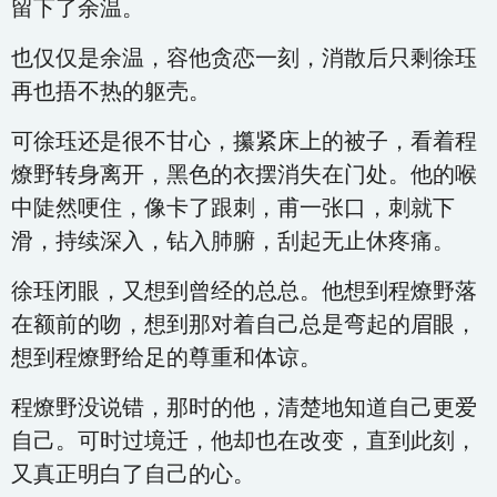
留下了余温。
也仅仅是余温，容他贪恋一刻，消散后只剩徐珏
再也捂不热的躯壳。
可徐珏还是很不甘心，攥紧床上的被子，看着程
燎野转身离开，黑色的衣摆消失在门处。他的喉
中陡然哽住，像卡了跟刺，甫一张口，刺就下
滑，持续深入，钻入肺腑，刮起无止休疼痛。
徐珏闭眼，又想到曾经的总总。他想到程燎野落
在额前的吻，想到那对着自己总是弯起的眉眼，
想到程燎野给足的尊重和体谅。
程燎野没说错，那时的他，清楚地知道自己更爱
自己。可时过境迁，他却也在改变，直到此刻，
又真正明白了自己的心。