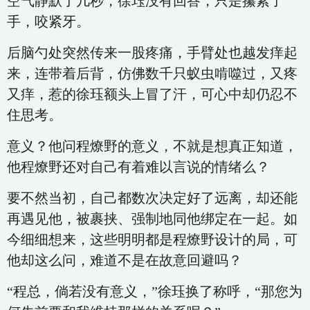
空气静默了几秒，徐珏没有回答，只是攥紧了
手，咬紧牙。
后脑勺处突然传来一股疼痛，手臂处也越发痒起
来，连带着后背，仿佛数千只蚁虫啃噬过，又疼
又痒，惹的徐珏额头上冒了汗，可心中却仍忍不
住思考。
意义？他问程燎野的意义，不就是想真正知道，
他程燎野还对自己有着难以言说的情绪么？
要不然当初，自己都数次决定好了远离，却还能
再遇见他，被裹挟、强制地同他绑定在一起。如
今细细想来，这些明明都是程燎野设计的局，可
他却这么问，难道不是在故意回避吗？
“程总，倘若没有意义，”徐珏换了称呼，“那您为