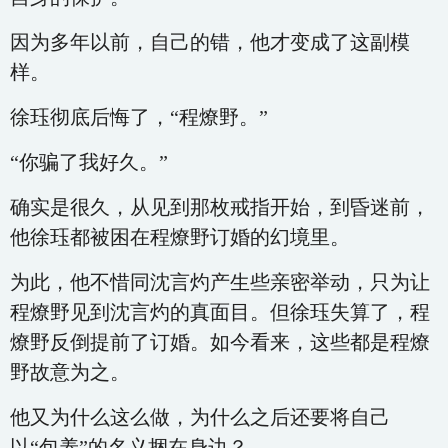
因为多年以前，自己的错，他才变成了这副模
样。
徐珏彻底后悔了，“程燎野。”
“你骗了我好久。”
确实是很久，从见到那枚戒指开始，到昏迷前，
他徐珏都被困在程燎野订婚的幻境里。
为此，他不惜同沈言灼产生些亲密举动，只为让
程燎野见到沈言灼的真面目。但徐珏失算了，程
燎野反倒提前了订婚。如今看来，这些都是程燎
野故意为之。
他又为什么这么做，为什么之后还要将自己
以“包养”的名义捆在身边？