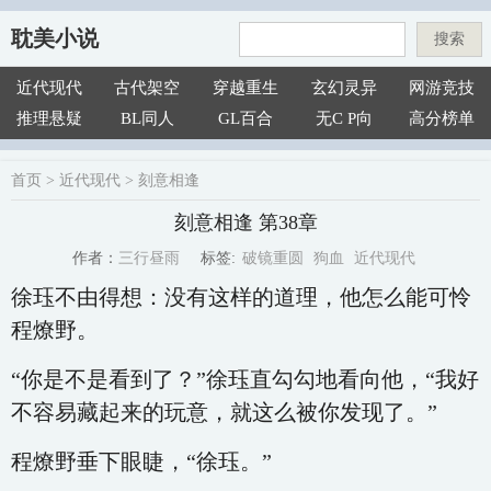
耽美小说
搜索
近代现代
古代架空
穿越重生
玄幻灵异
网游竞技
推理悬疑
BL同人
GL百合
无C P向
高分榜单
首页
>
近代现代
>
刻意相逢
刻意相逢 第38章
破镜重圆
狗血
近代现代
三行昼雨
标签:
作者：
徐珏不由得想：没有这样的道理，他怎么能可怜
程燎野。
“你是不是看到了？”徐珏直勾勾地看向他，“我好
不容易藏起来的玩意，就这么被你发现了。”
程燎野垂下眼睫，“徐珏。”