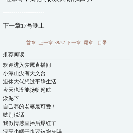
--------------------
下一章17号晚上
首章
上一章
38/57
下一章
尾章
目录
推荐阅读
欢迎进入梦魇直播间
小潭山没有天文台
退休大佬想过平静生活
今天也没能扬帆起航
淤泥下
自己养的老婆最可爱！
嘘别说话
我做情感直播后爆红了
漂亮小瞎子也要被炮灰吗