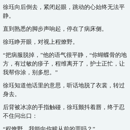
徐珏向后倒去，紧闭起眼，跳动的心始终无法平
静。
直到熟悉的脚步声响起，停在了病床侧。
徐珏睁开眼，对视上程燎野。
“把病服脱掉，”他的语气很平静，“你蝴蝶骨的地
方，有过敏的疹子，程维离开了，护士正忙，让
我帮你涂，别多想。”
徐珏知道他话里的意思，听话地脱了衣裳，转过
身去。
后背被冰凉的手指触碰，徐珏颤抖着唇，终于忍
不住问出口：
“程燎野，我能向你赎从前的罪吗？”