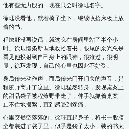
他有些无力般的，现在只会叫徐珏名字。
徐珏没看他，就着椅子坐下，继续收拾床板上放
着的书。
程燎野没再说话，就这么在房间里站了半个小
时。徐珏慢条斯理地收拾着书，眼尾的余光总是
看见他投射到自己身上的眼神，很难过，很明
显，徐珏发现，自己的心里也因此不好受。
身后传来动作声，而后传来门开门关的声音，是
程燎野离开了这里。徐珏猛然转身，发现桌案上
的甜品袋子被程燎野带走了，伸手就抓着桌案，
止不住地攥紧，直到感受到疼痛。
心里突然空落落的，徐珏直起身子，将书一股脑
全都装进了袋子里，似乎是袋子太小，装的书太