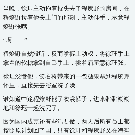
当晚，徐珏主动抱着枕头去了程燎野的房间，在
程燎野拉着他关上门的那刻，主动伸手，示意程
燎野张嘴。
“啊------”
程燎野自然没听，反而掌握主动权，将徐珏手上
拿着的软糖拿到自己手上，挑着眉示意徐珏张。
徐珏没管他，笑着将带来的一包糖果塞到程燎野
怀里，直接先去浴室洗了澡。
谁知道中途程燎野褪了衣裳裤子，进来黏黏糊糊
地和徐珏一起洗完了。
因为国内成嘉还有些活要做，两天后所有员工都
按照原计划回了国，只有徐珏和程燎野又在海滩