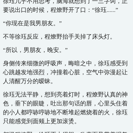
徐珏几乎不用思考，脑海就想到了一三字词，正
要说出口的时候，程燎野开了口：“徐珏......”
“你现在是我男朋友。”
不等徐珏反应，程燎野抬手关掉了床头灯。
“所以，男朋友，晚安。”
身侧传来细微的呼吸声，晦暗之中，徐珏感受到
心跳越发地强烈，冲撞着心脏，空气中弥漫起让
人清醒万分的暧昧。
徐珏无法平静，想到亮着灯时，程燎野认真的神
色，垂下的眼睫，吐出那句话的唇，心里头住着
的小人都哼哧哼哧地不断堆起燃烧着的火，徐珏
只能感觉到面颊上更加滚烫。