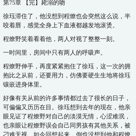
第75章 【完】毙溺的吻
徐珏滞住了，他没想到程燎也会突然这么说，半
咬着唇，感觉全身上下血液都越发地滚烫。
程燎野笑着看着他，两人对视了整整一刻。
一时间里，房间中只有两人的呼吸声。
程燎野伸手，再度紧紧抱住了徐珏，这一次的拥
抱比之从前，还要用力，仿佛要硬生生地将徐珏
镶嵌进身体里。
好像有关从前的许多事情都过去了很长的日子，
可偏偏又历历在目。徐珏想到去年的现在，他亲
眼见证了程燎野对自己的淡漠无情，心涩难泯，
也亲眼让程燎野误会自己同男孩有其他关系，被
刁难无视。如今回想起来，倒也没想到他和程燎