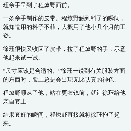
珏亲手呈到了程燎野面前。
一条亲手制作的皮带。程燎野触到料子的瞬间，
就知道用的料子不菲，大概用了他小几个月的工
资。
徐珏很快又收回了皮带，拉了程燎野的手，示意
他起来试一试。
“尺寸应该是合适的。”徐珏一说到有关服装方面
的东西时，脸上总是会出现无比认真的神色。
程燎野顺从了他，站在更衣镜前，就让徐珏给他
亲自套上。
结果套好的瞬间，程燎野直接就将徐珏抱了起
来。