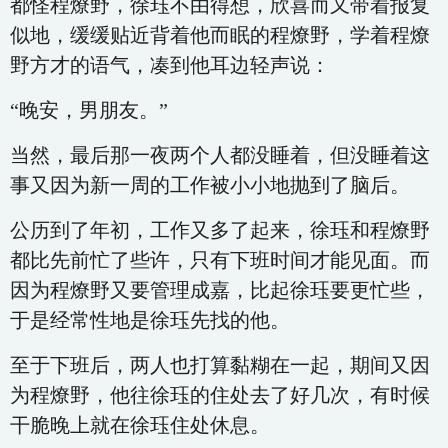
都怪程燎野，徐珏不由得想，欣喜而又带着报复
似地，缓缓贴近背着他而眠的程燎野，学着程燎
野方才的语气，凑到他耳边轻声说：
“晚安，男朋友。”
当然，最后那一夜两个人都没睡着，但没睡着这
事又因为新一周的工作被小小地抛到了脑后。
公历到了年初，工作又多了起来，徐珏和程燎野
都比先前忙了些许，只有下班时间才能见面。而
因为程燎野又要管理成嘉，比起徐珏要更忙些，
于是经常性地是徐珏先找的他。
至于下班后，两人也打算黏糊在一起，期间又因
为程燎野，他往徐珏的住处去了好几次，有时候
干脆晚上就在徐珏住处休息。