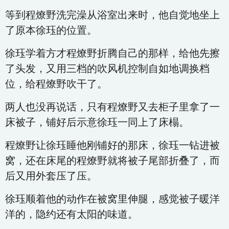
等到程燎野洗完澡从浴室出来时，他自觉地坐上
了原本徐珏的位置。
徐珏学着方才程燎野折腾自己的那样，给他先擦
了头发，又用三档的吹风机控制自如地调换档
位，给程燎野吹干了。
两人也没再说话，只有程燎野又去柜子里拿了一
床被子，铺好后示意徐珏一同上了床榻。
程燎野让徐珏睡他刚铺好的那床，徐珏一钻进被
窝，还在床尾的程燎野就将被子尾部折叠了，而
后又用外套压了压。
徐珏顺着他的动作在被窝里伸腿，感觉被子暖洋
洋的，隐约还有太阳的味道。