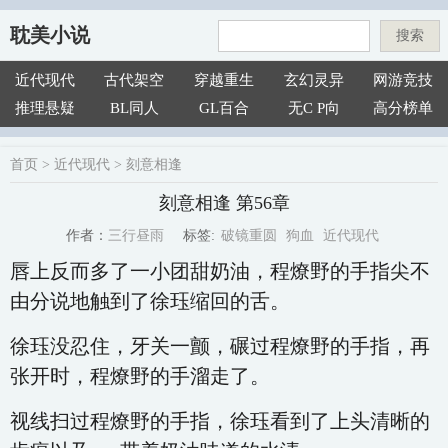
耽美小说
搜索
近代现代
古代架空
穿越重生
玄幻灵异
网游竞技
推理悬疑
BL同人
GL百合
无C P向
高分榜单
首页
>
近代现代
>
刻意相逢
刻意相逢 第56章
破镜重圆
狗血
近代现代
三行昼雨
标签:
作者：
唇上反而多了一小团甜奶油，程燎野的手指尖不
由分说地触到了徐珏缩回的舌。
徐珏没忍住，牙关一颤，碾过程燎野的手指，再
张开时，程燎野的手溜走了。
视线扫过程燎野的手指，徐珏看到了上头清晰的