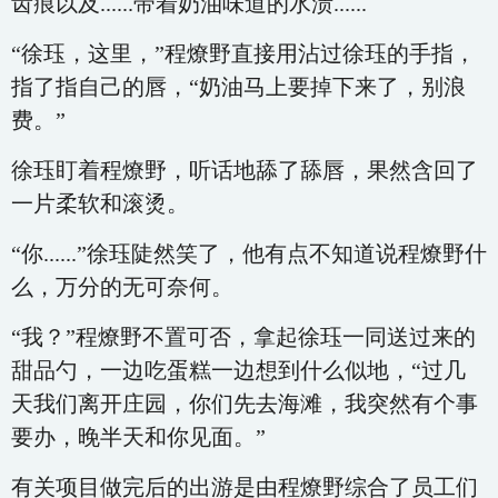
齿痕以及......带着奶油味道的水渍......
“徐珏，这里，”程燎野直接用沾过徐珏的手指，
指了指自己的唇，“奶油马上要掉下来了，别浪
费。”
徐珏盯着程燎野，听话地舔了舔唇，果然含回了
一片柔软和滚烫。
“你......”徐珏陡然笑了，他有点不知道说程燎野什
么，万分的无可奈何。
“我？”程燎野不置可否，拿起徐珏一同送过来的
甜品勺，一边吃蛋糕一边想到什么似地，“过几
天我们离开庄园，你们先去海滩，我突然有个事
要办，晚半天和你见面。”
有关项目做完后的出游是由程燎野综合了员工们