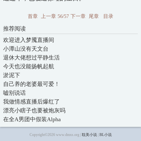
首章
上一章
56/57
下一章
尾章
目录
推荐阅读
欢迎进入梦魇直播间
小潭山没有天文台
退休大佬想过平静生活
今天也没能扬帆起航
淤泥下
自己养的老婆最可爱！
嘘别说话
我做情感直播后爆红了
漂亮小瞎子也要被炮灰吗
在全A男团中假装Alpha
Copyright©2026 www.dmxs.org |
耽美小说
|
BL小说