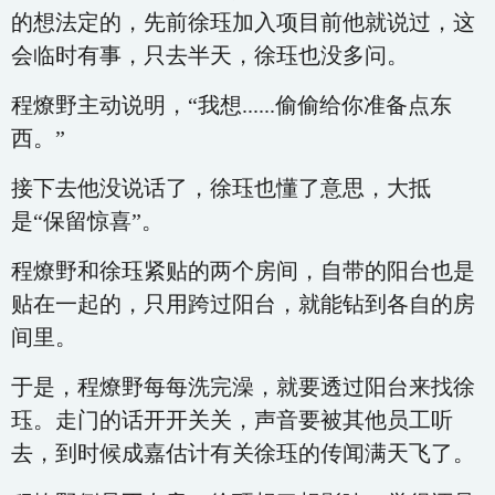
的想法定的，先前徐珏加入项目前他就说过，这
会临时有事，只去半天，徐珏也没多问。
程燎野主动说明，“我想......偷偷给你准备点东
西。”
接下去他没说话了，徐珏也懂了意思，大抵
是“保留惊喜”。
程燎野和徐珏紧贴的两个房间，自带的阳台也是
贴在一起的，只用跨过阳台，就能钻到各自的房
间里。
于是，程燎野每每洗完澡，就要透过阳台来找徐
珏。走门的话开开关关，声音要被其他员工听
去，到时候成嘉估计有关徐珏的传闻满天飞了。