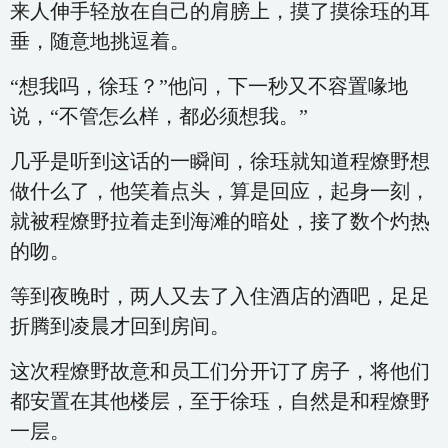
来人伸手轻放在自己的肩膀上，摸了摸徐珏的耳
垂，随意地挑逗着。
“想我吗，徐珏？”他问，下一秒又不容置喙地
说，“不管怎么样，都必须想我。”
几乎是听到这话的一瞬间，徐珏就知道程燎野想
做什么了，他笑着点头，算是回应，起身一刻，
就被程燎野拉着走到海滩的暗处，接了数个灼热
的吻。
等到夜晚时，两人又去了入住酒店的酒吧，足足
折腾到凌晨才回到房间。
这次程燎野故意和员工们分开订了房子，将他们
都安置在其他楼层，至于徐珏，自然是和程燎野
一层。