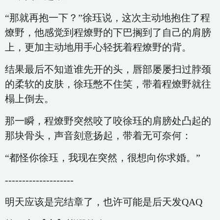
“那就再抱一下？”徐珏说，这次主动地抱住了程
燎野，他感觉到程燎野的下巴搁到了自己的肩膀
上，更加主动地用手心轻抚着程燎野的背。
结果最后不知道谁先开的头，唇部屡屡扫过脖颈
的柔软的皮肤，徐珏憋不住笑，带着程燎野就往
榻上倒去。
那一瞬，程燎野突然咬了咬徐珏的肩膀处凸起的
那块骨头，声音刻意扬起，带着无可奈何：
“都怪你徐珏，我现在突然，很想向你求婚。”
--------------------
明天应该是完结章了，也许可能是后天发QAQ