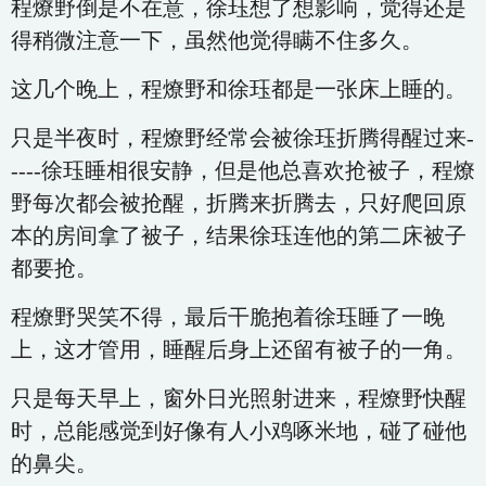
程燎野倒是不在意，徐珏想了想影响，觉得还是
得稍微注意一下，虽然他觉得瞒不住多久。
这几个晚上，程燎野和徐珏都是一张床上睡的。
只是半夜时，程燎野经常会被徐珏折腾得醒过来-
----徐珏睡相很安静，但是他总喜欢抢被子，程燎
野每次都会被抢醒，折腾来折腾去，只好爬回原
本的房间拿了被子，结果徐珏连他的第二床被子
都要抢。
程燎野哭笑不得，最后干脆抱着徐珏睡了一晚
上，这才管用，睡醒后身上还留有被子的一角。
只是每天早上，窗外日光照射进来，程燎野快醒
时，总能感觉到好像有人小鸡啄米地，碰了碰他
的鼻尖。