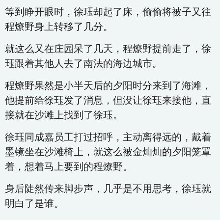
等到睁开眼时，徐珏却起了床，偷偷将被子又往
程燎野身上转移了几分。
就这么又在庄园呆了几天，程燎野提前走了，徐
珏跟着其他人去了南法的海边城市。
程燎野果然是小半天后的夕阳时分来到了海滩，
他提前给徐珏发了消息，但没让徐珏来接他，直
接就在沙滩上找到了徐珏。
徐珏同成嘉员工打过招呼，主动离得远的，戴着
墨镜坐在沙滩椅上，就这么被金灿灿的夕阳笼罩
着，想着马上要到的程燎野。
身后陡然传来脚步声，几乎是不用思考，徐珏就
明白了是谁。