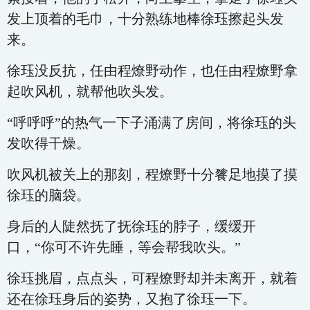
发上顶着的毛巾，十分熟练地棒徐珏擦起头发
来。
徐珏没反抗，任由程燎野动作，也任由程燎野拿
起吹风机，就帮他吹头发。
“呼呼呼”的热气一下子涌满了房间，将徐珏的头
发吹得干燥。
吹风机被关上的那刻，程燎野十分餮足地摸了摸
徐珏的脑袋。
身后的人陡然抚了抚徐珏的脖子，缓缓开
口，“你可不许先睡，等会帮我吹头。”
徐珏挑眉，点点头，可程燎野却并未离开，就着
还在徐珏身后的姿势，又抱了徐珏一下。