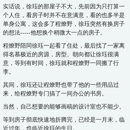
实话说，徐珏的那屋子不大，先前因为只打算一
个人住，看房子时并不在意满意，看的也多半是
单身公寓，这会多了程燎野，徐珏突然有换房子
的想法-----他想换个稍微大一点的房子。
程燎野陪同徐珏一起看了住处，最后找了一家离
得名慕极近的房源，房型、朝向都让徐珏很满
意，等到有时间，徐珏就和程燎野一同搬了行
李。
其间，徐珏还让程燎野也带了他的一些用品过
来，给程燎野专门搞了一间办公的书房。
当然，自己想要的能够画稿的设计室也不能少。
等到房子彻底快速地折腾完，已经是一月末，临
近过年，也临近徐珏的生日。