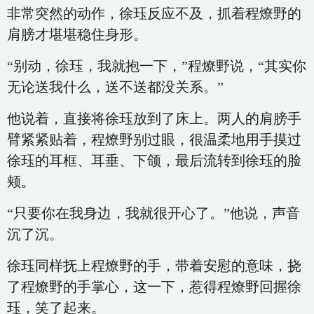
非常突然的动作，徐珏反应不及，抓着程燎野的
肩膀才堪堪稳住身形。
“别动，徐珏，我就抱一下，”程燎野说，“其实你
无论送我什么，送不送都没关系。”
他说着，直接将徐珏放到了床上。两人的肩膀手
臂紧紧贴着，程燎野别过眼，很温柔地用手摸过
徐珏的耳框、耳垂、下颌，最后流转到徐珏的脸
颊。
“只要你在我身边，我就很开心了。”他说，声音
沉了沉。
徐珏同样抚上程燎野的手，带着安慰的意味，挠
了程燎野的手掌心，这一下，惹得程燎野回握徐
珏，笑了起来。