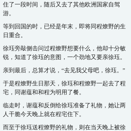
住了一段时间，随后又去了其他欧洲国家自驾
游。
等到回国的时，已经是年末，即将同程燎野的生
日重合。
徐珏旁敲侧击问过程燎野想要什么，他却十分敏
锐，知道了徐珏的意图，一个劲地又要亲徐珏。
亲到最后，总算才说，“去见我父母吧，徐珏。”
于是程燎野生日那天，徐珏和程燎野一起去了程
宅，同谢蕴和和程为明用了餐。
临走时，谢蕴和反倒给徐珏准备了礼物，她让两
人干脆今天晚上就在程宅住下。
而至于徐珏送程燎野的礼物，则在当天晚上被徐