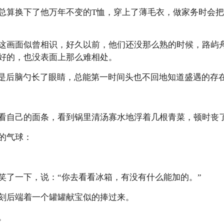
总算换下了他万年不变的T恤，穿上了薄毛衣，做家务时会
这画面似曾相识，好久以前，他们还没那么熟的时候，路屿
好的，也没表面上那么难相处。
像是后脑勺长了眼睛，总能第一时间头也不回地知道盛遇的存
看自己的面条，看到锅里清汤寡水地浮着几根青菜，顿时丧
的气球：
笑了一下，说：“你去看看冰箱，有没有什么能加的。”
刻后端着一个罐罐献宝似的捧过来。
。