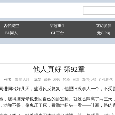
古代架空
穿越重生
玄幻灵异
BL同人
GL百合
无C P向
他人真好 第92章
成长
校园
轻松
日常
真假少爷
近代现代
海底见月
标签:
作者：
同进同出好几天，盛遇反反复复，他照旧没事人一个，不受
他，烧得脑壳晕也要回自己的卧室睡。就这么隔离了两三天
，动弹不得，像鬼压了床，费劲地扭头一看——哇塞，路屿