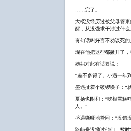
……完了。
大概没经历过被父母管束
醒，从没强求干涉过什么
有句话叫好言不劝该死的
现在他把这些都撇开了，
姨妈对此有话要说：
“差不多得了。小遇一年
盛遇扯着个破锣嗓子：“
夏扬也附和：“吃根雪糕
人。”
盛遇嘶哑地赞同：“没错没
路屿舟没拗过他们，暂时