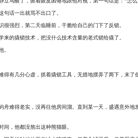
静立马醒了，掀着眼皮困倦地跟他对视，第一句话是：“怎么
这句话一出就骂不出口了。
识很强烈，第二天临睡前，干脆给自己的门下了反锁。
学来的撬锁技术，把没什么技术含量的老式锁给撬了。
他。
难得有几分心虚，抓着撬锁工具，无措地摆弄了两下，末了
屿舟难得老实，没再往他房间溜。直到某一天，盛遇意外地
时间，他都没熬出这种熊猫眼。