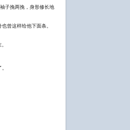
把袖子挽两挽，身形修长地
舟也曾这样给他下面条。
在。
了。