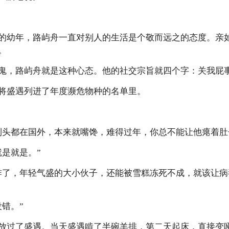
的幼年，路屿舟一直对别人的生活是个敬而远之的态度。亲
。
鬼，路屿舟就是这种心态。他的社交宗旨就四个字：关我屁
将盛遇列进了年度濒危物种的名单里。
到头都在国外，本来就嘴馋，难得过年，你总不能让他瘪着肚
就是就是。”
咋了，年轻气盛的大小伙子，还能被雪糕冻死不成，就该让
错。”
放过了盛遇。当天盛遇啃了半碗羊排，第二天起床，直接变