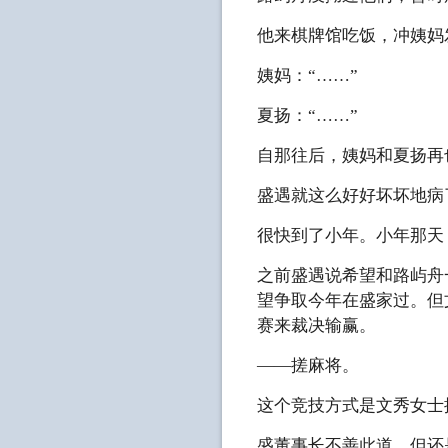
他来棋牌馆吃饭，冲姨妈
姨妈：“……”
夏扬：“……”
自那往后，姨妈和夏扬再
盛遇就这么好好坏坏地病
很快到了小年。小年那天
之前盛遇说希望和路屿舟
望争取今年在盛家过。但
赛来裁决输赢。
——搓麻将。
这个竞技方式是文秀女士
盛董事长不善此道，但还