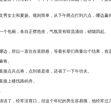
文秀女士和夏扬。规则简单，从下午两点打到六点，哪边赢
一个包厢，各自正襟危坐，气氛里有暗流涌动，硝烟四起。
哪边，所以一直住在喜鹊巷，等着长辈们商量出个结果，肯
麻将。
直接点兵点将，点到谁是谁，还省了一下午功夫。
直接上楼找路屿舟。
。
清淡了，经常没胃口，但这个年纪的男生容易饿，他经常过