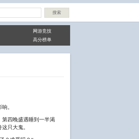
搜索
网游竞技
高分榜单
影响。
，第四晚盛遇睡到一半渴
舟这只大鬼。