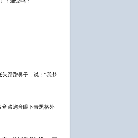
了？难受吗？”
低头蹭蹭鼻子，说：“我梦
发觉路屿舟眼下青黑格外