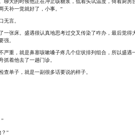
。聊天的时候他正在冲止咳糖浆，低着头试温度，倚着厨房
两天补一觉就好了，小事。”
口无言。
了一张床。盛遇很认真地思考过交叉传染了咋办，最后觉得
要强。
不严重，就是鼻塞咳嗽嗓子疼几个症状排列组合，所以盛遇
舟抓着他去了一趟门诊。
检查单子，就是一副很多话要说的样子。
”
？”