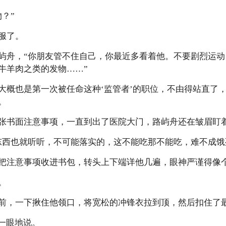
？”
服了。
屿舟，“你朋友管不住自己，你最近多看着他。不要剧烈运
牛羊肉之类的发物……”
大概也是第一次被任命这种‘监管者’的职位，不由得站直了
。
张书面注意事项，一直到出了医院大门，路屿舟还在皱眉盯
东西也就听听，不可能落实的，这不能吃那不能吃，难不成饿
把注意事项收进书包，转头上下端详他几遍，眼神严谨得像
。
前，一下揪住他领口，将宽松的冲锋衣拉到顶，然后扣住了
板一眼地说。