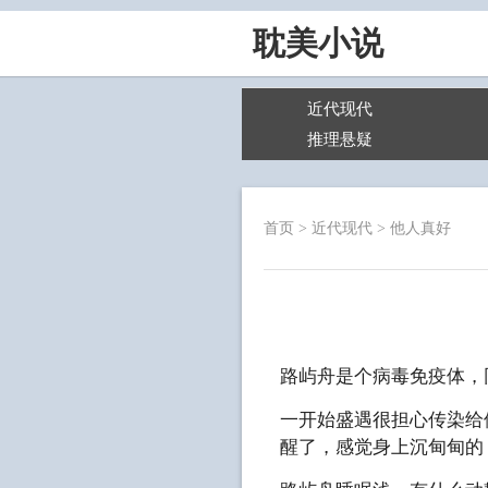
耽美小说
近代现代
推理悬疑
首页
>
近代现代
>
他人真好
路屿舟是个病毒免疫体，
一开始盛遇很担心传染给
醒了，感觉身上沉甸甸的