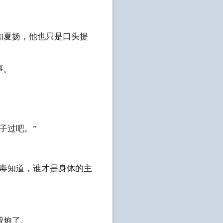
如夏扬，他也只是口头提
事。
子过吧。”
病毒知道，谁才是身体的主
哑炮了。