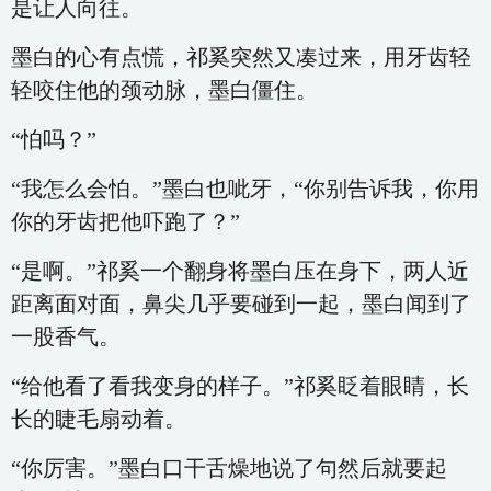
是让人向往。
墨白的心有点慌，祁奚突然又凑过来，用牙齿轻
轻咬住他的颈动脉，墨白僵住。
“怕吗？”
“我怎么会怕。”墨白也呲牙，“你别告诉我，你用
你的牙齿把他吓跑了？”
“是啊。”祁奚一个翻身将墨白压在身下，两人近
距离面对面，鼻尖几乎要碰到一起，墨白闻到了
一股香气。
“给他看了看我变身的样子。”祁奚眨着眼睛，长
长的睫毛扇动着。
“你厉害。”墨白口干舌燥地说了句然后就要起