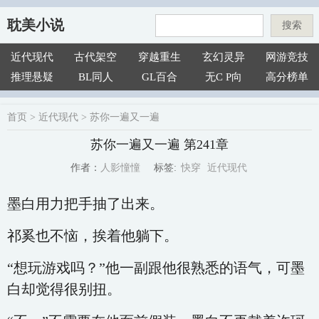
耽美小说
搜索
近代现代
古代架空
穿越重生
玄幻灵异
网游竞技
推理悬疑
BL同人
GL百合
无C P向
高分榜单
首页
>
近代现代
>
苏你一遍又一遍
苏你一遍又一遍 第241章
快穿
近代现代
人影憧憧
标签:
作者：
墨白用力把手抽了出来。
祁奚也不恼，挨着他躺下。
“想玩游戏吗？”他一副跟他很熟悉的语气，可墨
白却觉得很别扭。