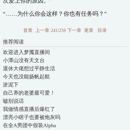
次爱上你的原因。”
“……为什么你会这样？你也有任务吗？”
首章
上一章
241/259
下一章
尾章
目录
推荐阅读
欢迎进入梦魇直播间
小潭山没有天文台
退休大佬想过平静生活
今天也没能扬帆起航
淤泥下
自己养的老婆最可爱！
嘘别说话
我做情感直播后爆红了
漂亮小瞎子也要被炮灰吗
在全A男团中假装Alpha