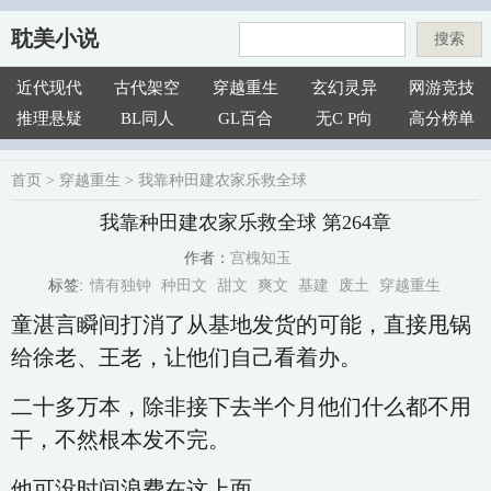
耽美小说
搜索
近代现代
古代架空
穿越重生
玄幻灵异
网游竞技
推理悬疑
BL同人
GL百合
无C P向
高分榜单
首页
>
穿越重生
>
我靠种田建农家乐救全球
我靠种田建农家乐救全球 第264章
宫槐知玉
作者：
情有独钟
种田文
甜文
爽文
基建
废土
穿越重生
标签:
童湛言瞬间打消了从基地发货的可能，直接甩锅
给徐老、王老，让他们自己看着办。
二十多万本，除非接下去半个月他们什么都不用
干，不然根本发不完。
他可没时间浪费在这上面。