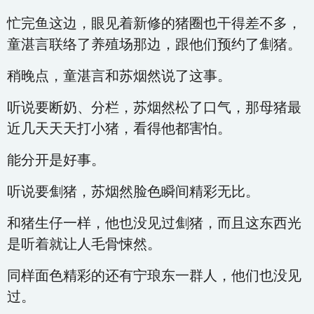
忙完鱼这边，眼见着新修的猪圈也干得差不多，
童湛言联络了养殖场那边，跟他们预约了劁猪。
稍晚点，童湛言和苏烟然说了这事。
听说要断奶、分栏，苏烟然松了口气，那母猪最
近几天天天打小猪，看得他都害怕。
能分开是好事。
听说要劁猪，苏烟然脸色瞬间精彩无比。
和猪生仔一样，他也没见过劁猪，而且这东西光
是听着就让人毛骨悚然。
同样面色精彩的还有宁琅东一群人，他们也没见
过。