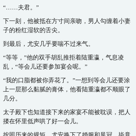
“……夫君。”
下一刻，他被抵在方寸间亲吻，男人勾缠着小妻
子的粉红湿软的舌尖。
到最后，尤安几乎要喘不过来气。
“等等，”他的双手胡乱推拒着陆重瀛，气息凌
乱，“等会儿还要参加宴会呢。”
“我的口脂都被你弄花了。”一想到等会儿还要涂
上一层那么黏腻的膏体，他看陆重瀛都不顺眼了
几分。
太子殿下也知道接下来的家宴不能被耽误，把人
搂在怀里低声哄了好一会儿。
按照历来的规矩，尤安换下了婚服和凤冠，毕竟