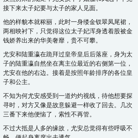
接下来太子妃要与太子的家人见面。
他的样貌本就秾丽，此时一身缕金钗翠凤尾裙，
两相映衬下，只觉得这位太子妃浑身透着股被金
钱娇养出来的华美奢靡，贵不可攀。
尤安和陆重瀛在跪拜过皇帝皇后后落座，身为太
子的陆重瀛自然坐在离主位最近的右侧第一位，
尤安在他的右边。接着是按照年龄排序的各位皇
子和公主。
不知为何尤安感受到一道灼灼视线，待他想要探
寻时，对方又像是故意躲避一样收了回去。几次
三番下来他便恼了，索性不再管。
不过大抵是人多的缘故，尤安总觉得有些呼吸不
畅，便起身离席出去透气。