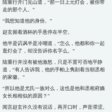
陆重行开门见山道，“那一日上元灯会，被你带
走的那个人。”
“我想知道他的身份。”
赵玄握着酒杯的手悬停在半空。
他半是讥讽半是冷嘲道，“怎么，他都和你一起
逛灯会了，却没告诉你名字么。”
陆重行并没有被他激怒，只是不置可否地平静
道，“有人告诉我，他的手帕上隽刻着当朝丞相
的家徽。”
“所以他是尤氏一族对么，这也是他和丞相府嫡
女长相相似的原因？”
闻言赵玄许久没有说话，再开口时，声音滞涩。