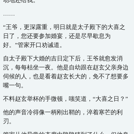
动地还给我。”
……
“王爷，更深露重，明日就是太子殿下的大喜之
日了，您还要参加婚宴，还是尽早歇息为
好。”管家开口劝诫道。
自太子殿下大婚的吉日定下后，王爷就愈发消
沉，每每枯坐一夜。他是自幼跟在赵玄父亲身边
伺候的人，也是看着赵玄长大的，免不了想要多
嘴一句。
不料赵玄举杯的手微顿，嗤笑道，“大喜之日？”
他的声音冷得像一柄刚出鞘的，淬着寒芒的利
刃。