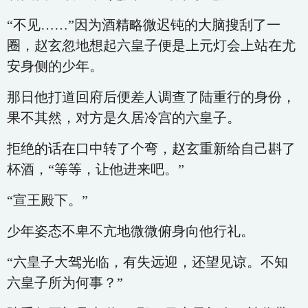
“不见……”因为酒精略微迟钝的大脑搜刮了一
圈，赵玄忽地想起六皇子便是上元灯会上站在尤
安身侧的少年。
那日他打道回府后便差人调查了陆重行的身份，
果不其然，对方是久居冷宫的六皇子。
拒绝的话在口中转了个弯，赵玄重新给自己斟了
杯酒，“等等，让他进来吧。”
“宣王殿下。”
少年姿态不卑不亢地微微俯身向他行礼。
“六皇子大驾光临，有失远迎，还望见谅。不知
六皇子所为何事？”