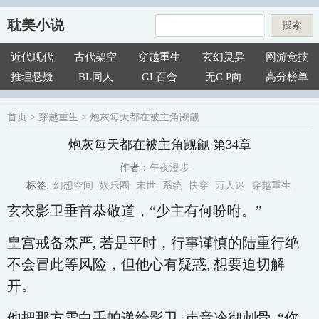
耽美小说
搜索
近代现代
古代架空
穿越重生
玄幻灵异
网游竞技
推理悬疑
BL同人
GL百合
无C P向
高分榜单
首页
>
穿越重生
>
炮灰每天都在被主角觊觎
炮灰每天都在被主角觊觎 第34章
午夜漫步
作者：
幻想空间
娱乐圈
末世
系统
快穿
万人迷
穿越重生
标签:
玄衣影卫垂首恭敬道，“少主有何吩咐。”
皇宫戒备森严, 若是平时，行事谨慎的陆重行绝
不会冒此等风险，但他心有疑惑, 想要迫切解
开。
他把那方雪白手帕递给影卫, 声音冷彻刺骨, “你