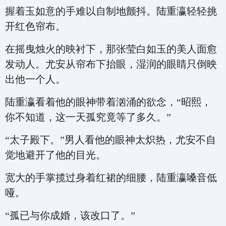
握着玉如意的手难以自制地颤抖。陆重瀛轻轻挑
开红色帘布。
在摇曳烛火的映衬下，那张莹白如玉的美人面愈
发动人。尤安从帘布下抬眼，湿润的眼睛只倒映
出他一个人。
陆重瀛看着他的眼神带着汹涌的欲念，“昭熙，
你不知道，这一天孤究竟等了多久。”
“太子殿下。”男人看他的眼神太炽热，尤安不自
觉地避开了他的目光。
宽大的手掌揽过身着红裙的细腰，陆重瀛嗓音低
哑。
“孤已与你成婚，该改口了。”