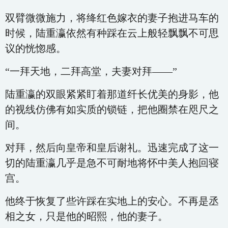
双臂微微施力，将绛红色嫁衣的妻子抱进马车的
时候，陆重瀛依然有种踩在云上般轻飘飘不可思
议的恍惚感。
“一拜天地，二拜高堂，夫妻对拜——”
陆重瀛的双眼紧紧盯着那道纤长优美的身影，他
的视线仿佛有如实质的锁链，把他圈禁在咫尺之
间。
对拜，然后向皇帝和皇后谢礼。迅速完成了这一
切的陆重瀛几乎是急不可耐地将怀中美人抱回寝
宫。
他终于恢复了些许踩在实地上的安心。不再是丞
相之女，只是他的昭熙，他的妻子。