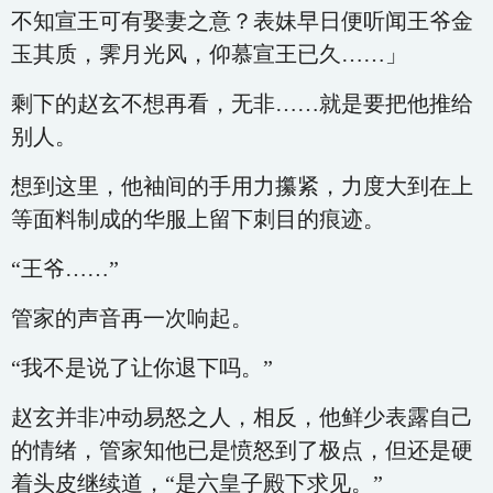
不知宣王可有娶妻之意？表妹早日便听闻王爷金
玉其质，霁月光风，仰慕宣王已久……」
剩下的赵玄不想再看，无非……就是要把他推给
别人。
想到这里，他袖间的手用力攥紧，力度大到在上
等面料制成的华服上留下刺目的痕迹。
“王爷……”
管家的声音再一次响起。
“我不是说了让你退下吗。”
赵玄并非冲动易怒之人，相反，他鲜少表露自己
的情绪，管家知他已是愤怒到了极点，但还是硬
着头皮继续道，“是六皇子殿下求见。”