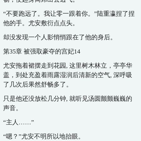
“不要跑远了。我让零一跟着你。”陆重瀛捏了捏
他的手。尤安敷衍点点头。
却没发现一个人影悄悄跟在了他的身后。
第35章 被强取豪夺的宫妃14
尤安拖着裙摆走到花园, 这里树木林立，亭亭华
盖，到处充盈着雨露湿润后清新的空气, 深呼吸
了几次后果然舒畅多了。
只是他还没放松几分钟, 就听见汤圆颤颤巍巍的
声音。
“主人……”
“嗯？”尤安不明所以地抬眼。